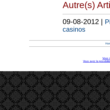
Autre(s) Art
09-08-2012 |
P
casinos
Ho
Vous r
Vous avez la possibili