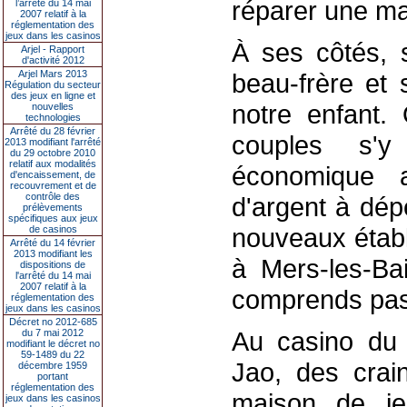
réparer une ma
l’arrêté du 14 mai
2007 relatif à la
réglementation des
jeux dans les casinos
À ses côtés, s
Arjel - Rapport
d'activité 2012
Arjel Mars 2013
beau-frère et 
Régulation du secteur
des jeux en ligne et
notre enfant
nouvelles
technologies
Arrêté du 28 février
couples s'y
2013 modifiant l'arrêté
du 29 octobre 2010
relatif aux modalités
économique a
d'encaissement, de
recouvrement et de
contrôle des
d'argent à dép
prélèvements
spécifiques aux jeux
nouveaux établ
de casinos
Arrêté du 14 février
2013 modifiant les
à Mers-les-Bai
dispositions de
l'arrêté du 14 mai
2007 relatif à la
comprends pas.
réglementation des
jeux dans les casinos
Décret no 2012-685
Au casino du 
du 7 mai 2012
modifiant le décret no
59-1489 du 22
Jao, des crain
décembre 1959
portant
réglementation des
maison de je
jeux dans les casinos