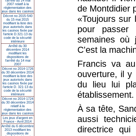
l’arrêté du 14 mai
2007 relatif à la
de Montdidier 
réglementation des
jeux dans les casinos
«Toujours sur 
Décret no 2015-540
du 15 mai 2015
modifiant la liste des
pour passer
jeux autorisés dans
les casinos fixée par
l’article D.321-13 du
semaines où j
code de la sécurité
intérieure
Arrêté du 30
C'est la machin
décembre 2014
modifiant les
dispositions de
l’arrêté du 14 mai
Francis va a
2007
Décret no 2014-1726
ouverture, il y
du 30 décembre 2014
modifiant la liste des
jeux autorisés dans
du lieu lui pl
les casinos fixée par
l’article D. 321-13 du
code de la sécurité
établissement.
intérieure
Décret no 2014-1724
du 30 décembre 2014
À sa tête, San
relatif à la
réglementation des
jeux dans les casinos
aussi technic
Les jeux d’argent en
France - Avril 2014
Arrêté du 6 décembre
directrice q
2013 modifiant les
dispositions de