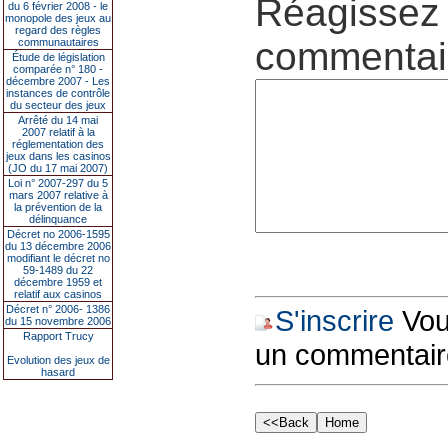
Réagissez 
du 6 février 2008 - le
monopole des jeux au
regard des règles
commentair
communautaires
Étude de législation
comparée n° 180 -
décembre 2007 - Les
instances de contrôle
du secteur des jeux
Arrêté du 14 mai
2007 relatif à la
réglementation des
jeux dans les casinos
(JO du 17 mai 2007)
Loi n° 2007-297 du 5
mars 2007 relative à
la prévention de la
délinquance
Décret no 2006-1595
du 13 décembre 2006
modifiant le décret no
59-1489 du 22
décembre 1959 et
relatif aux casinos
Décret n° 2006- 1386
S'inscrire
Vous
du 15 novembre 2006
Rapport Trucy
un commentair
Evolution des jeux de
hasard