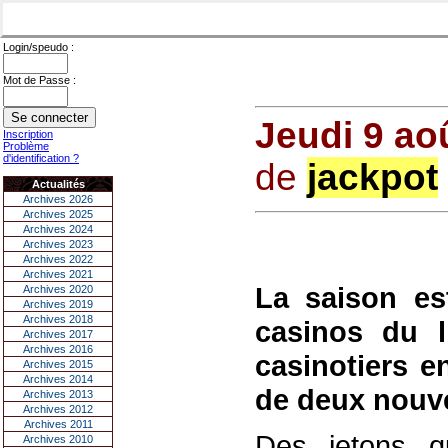
Login/speudo :
Mot de Passe :
Jeudi 9 ao
Inscription
Problème
d'identification ?
de
jackpot
Actualités
Archives 2026
Archives 2025
Archives 2024
Archives 2023
Archives 2022
Archives 2021
La saison es
Archives 2020
Archives 2019
Archives 2018
casinos du li
Archives 2017
Archives 2016
casinotiers en
Archives 2015
Archives 2014
de deux nouv
Archives 2013
Archives 2012
Archives 2011
Des jetons q
Archives 2010