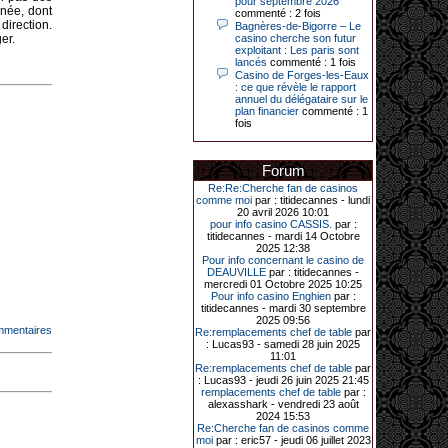
pour septembre 2026
Le plus gros gain gagné depuis plus
anée, dont
commenté : 2 fois
de 20 ans dans l’établissement.
direction.
Bagnères-de-Bigorre – Le
er.
casino cherche son futur
exploitant : Les paris sont
lancés
commenté : 1 fois
Casino de Forges-les-Eaux
31-03-2026|
: ce que révèle le rapport
annuel du délégataire sur le
Série de jackpots au casino JOA de
plan financier
commenté : 1
Gujan-Mestras : ce mois de mars a
fois
été fructueux pour quelques
joueurs. D’abord avec 44 207 euros
remportés le dimanche 22 mars sur
une machine à sous pour une mise
Forum
initiale de 5,28 €. Puis quelques
jours plus tard, le vendredi 27 mars,
Re:Re:Cherche fan de casinos
un joueur a décroché 12 086 euros
comme moi
par : titidecannes - lundi
sur une autre machine à sous.
20 avril 2026 10:01
pour info casino CASSIS.
par :
Enfin, troisième et dernier jackpot,
titidecannes - mardi 14 Octobre
record cette fois-ci, le samedi 28
2025 12:38
mars dernier. Quelque 111 322
Pour info concernant le casino de
euros ont été remportés sur la table
DEAUVILLE
par : titidecannes -
d’Ultimate Texas Hold’em Poker,
mercredi 01 Octobre 2025 10:25
grâce à une mise de 5 euros sur la
Pour info casino Enghien
par :
case bonus et une quinte flush
titidecannes - mardi 30 septembre
royale. Ces gains ont été annoncés
2025 09:56
dans un communiqué diffusé par le
mmentaires
Re:remplacements chef de table
par
casino ce lundi 30 mars en soirée.
: Lucas93 - samedi 28 juin 2025
11:01
Re:remplacements chef de table
par
: Lucas93 - jeudi 26 juin 2025 21:45
remplacements chef de table
par :
11-01-2026|
alexasshark - vendredi 23 août
2024 15:53
Dimanche 11 janvier, en soirée, une
Re:Cherche fan de casinos comme
cliente retraitée de 78 ans, habitant
moi
par : eric57 - jeudi 06 juillet 2023
Trémuson, a eu l’énorme surprise