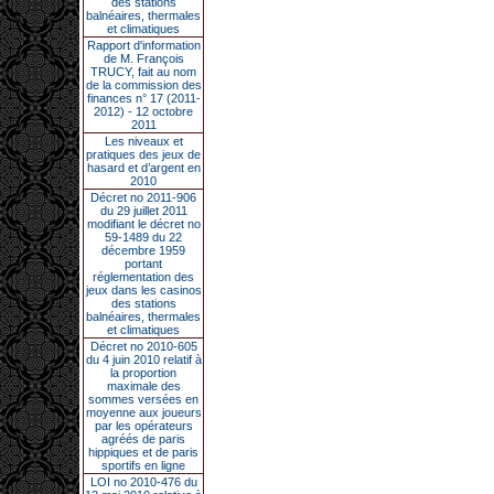
des stations
balnéaires, thermales
et climatiques
Rapport d'information
de M. François
TRUCY, fait au nom
de la commission des
finances n° 17 (2011-
2012) - 12 octobre
2011
Les niveaux et
pratiques des jeux de
hasard et d’argent en
2010
Décret no 2011-906
du 29 juillet 2011
modifiant le décret no
59-1489 du 22
décembre 1959
portant
réglementation des
jeux dans les casinos
des stations
balnéaires, thermales
et climatiques
Décret no 2010-605
du 4 juin 2010 relatif à
la proportion
maximale des
sommes versées en
moyenne aux joueurs
par les opérateurs
agréés de paris
hippiques et de paris
sportifs en ligne
LOI no 2010-476 du