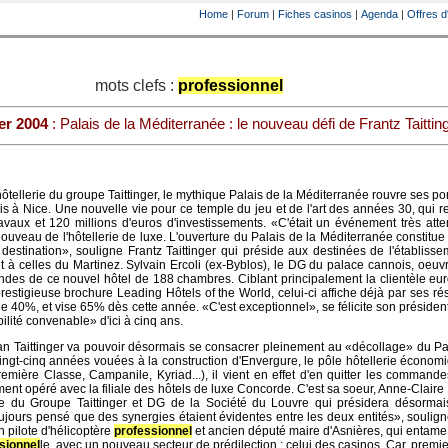
Home
|
Forum
|
Fiches casinos
|
Agenda
|
Offres d
mots clefs :
professionnel
er 2004
: Palais de la Méditerranée : le nouveau défi de Frantz Taitting
ôtellerie du groupe Taittinger, le mythique Palais de la Méditerranée rouvre ses por
 à Nice. Une nouvelle vie pour ce temple du jeu et de l'art des années 30, qui re
vaux et 120 millions d'euros d'investissements. «C'était un événement très att
ouveau de l'hôtellerie de luxe. L'ouverture du Palais de la Méditerranée constitue
 destination», souligne Frantz Taittinger qui préside aux destinées de l'établiss
t à celles du Martinez. Sylvain Ercoli (ex-Byblos), le DG du palace cannois, oeuv
des de ce nouvel hôtel de 188 chambres. Ciblant principalement la clientèle eu
prestigieuse brochure Leading Hôtels of the World, celui-ci affiche déjà par ses ré
e 40%, et vise 65% dès cette année. «C'est exceptionnel», se félicite son présiden
ilité convenable» d'ici à cinq ans.
Jean Taittinger va pouvoir désormais se consacrer pleinement au «décollage» du Pa
ingt-cinq années vouées à la construction d'Envergure, le pôle hôtellerie économ
emière Classe, Campanile, Kyriad...), il vient en effet d'en quitter les command
nt opéré avec la filiale des hôtels de luxe Concorde. C'est sa soeur, Anne-Claire T
ire du Groupe Taittinger et DG de la Société du Louvre qui présidera désormai
 toujours pensé que des synergies étaient évidentes entre les deux entités», soulig
n pilote d'hélicoptère
professionnel
et ancien député maire d'Asnières, qui entame
sionnel
le, avec un nouveau secteur de prédilection : celui des casinos. Car, premi