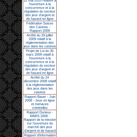
12 mai 2010 relative à
l’ouverture à la
concurrence et à la
régulation du secteur
des jeux d’argent et
de hasard en ligne
Fédération Suisse
des Casinos -
Rapport 2009
Arrêté du 29 juillet
2009 relatif à la
réglementation des
jeux dans les casinos
Projet de Loi du 30
mars 2009 relatif à
l’ouverture à la
concurrence et à la
régulation du secteur
des jeux d’argent et
de hasard en ligne
Arrêté du 24
décembre 2008 relatif
à la réglementation
des jeux dans les
casinos
Rapport Bauer - Juin
2008 - Jeux en ligne
et menaces
criminelles
Rapport Durieux -
MARS 2008 -
Rapport de la mission
sur l’ouverture du
marché des jeux
d’argent et de hasard
Rapport d'information