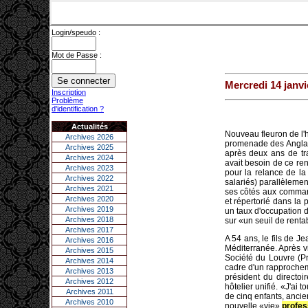
Login/speudo :
Mot de Passe :
Mercredi 14 janvi
Inscription
Problème
d'identification ?
Actualités
Nouveau fleuron de l'h
Archives 2026
promenade des Anglais
Archives 2025
après deux ans de tra
Archives 2024
avait besoin de ce ren
Archives 2023
pour la relance de la
Archives 2022
salariés) parallèlemen
Archives 2021
ses côtés aux comman
Archives 2020
et répertorié dans la 
Archives 2019
un taux d'occupation d
Archives 2018
sur «un seuil de rentab
Archives 2017
A 54 ans, le fils de 
Archives 2016
Méditerranée. Après v
Archives 2015
Société du Louvre (Pr
Archives 2014
cadre d'un rapprocheme
Archives 2013
président du directo
Archives 2012
hôtelier unifié. «J'ai
Archives 2011
de cinq enfants, ancie
Archives 2010
nouvelle «vie»
profes