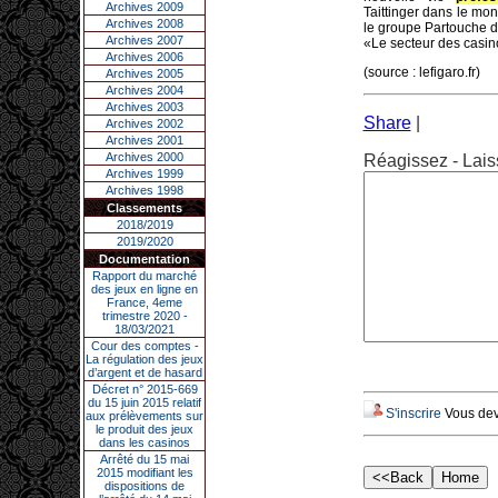
Archives 2009
Taittinger dans le mo
Archives 2008
le groupe Partouche dé
Archives 2007
«Le secteur des casino
Archives 2006
(source : lefigaro.fr)
Archives 2005
Archives 2004
Archives 2003
Share
|
Archives 2002
Archives 2001
Archives 2000
Réagissez - Lais
Archives 1999
Archives 1998
Classements
2018/2019
2019/2020
Documentation
Rapport du marché
des jeux en ligne en
France, 4eme
trimestre 2020 -
18/03/2021
Cour des comptes -
La régulation des jeux
d’argent et de hasard
Décret n° 2015-669
du 15 juin 2015 relatif
S'inscrire
Vous deve
aux prélèvements sur
le produit des jeux
dans les casinos
Arrêté du 15 mai
2015 modifiant les
dispositions de