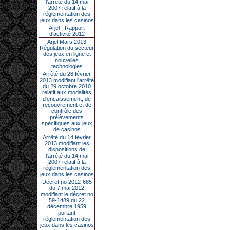
l’arrêté du 14 mai
2007 relatif à la
réglementation des
jeux dans les casinos
Arjel - Rapport
d'activité 2012
Arjel Mars 2013
Régulation du secteur
des jeux en ligne et
nouvelles
technologies
Arrêté du 28 février
2013 modifiant l'arrêté
du 29 octobre 2010
relatif aux modalités
d'encaissement, de
recouvrement et de
contrôle des
prélèvements
spécifiques aux jeux
de casinos
Arrêté du 14 février
2013 modifiant les
dispositions de
l'arrêté du 14 mai
2007 relatif à la
réglementation des
jeux dans les casinos
Décret no 2012-685
du 7 mai 2012
modifiant le décret no
59-1489 du 22
décembre 1959
portant
réglementation des
jeux dans les casinos