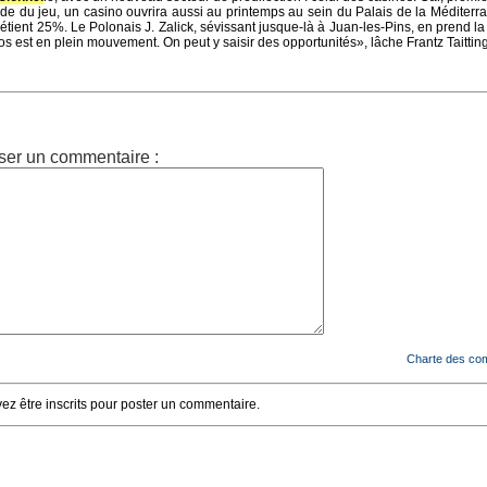
nde du jeu, un casino ouvrira aussi au printemps au sein du Palais de la Méditerr
tient 25%. Le Polonais J. Zalick, sévissant jusque-là à Juan-les-Pins, en prend la 
s est en plein mouvement. On peut y saisir des opportunités», lâche Frantz Taitting
ser un commentaire :
Charte des co
z être inscrits pour poster un commentaire.