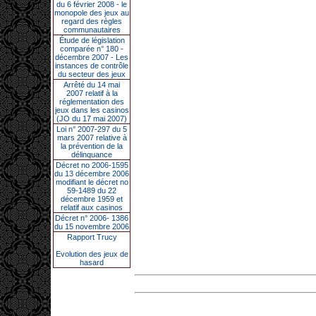
du 6 février 2008 - le
monopole des jeux au
regard des règles
communautaires
Étude de législation
comparée n° 180 -
décembre 2007 - Les
instances de contrôle
du secteur des jeux
Arrêté du 14 mai
2007 relatif à la
réglementation des
jeux dans les casinos
(JO du 17 mai 2007)
Loi n° 2007-297 du 5
mars 2007 relative à
la prévention de la
délinquance
Décret no 2006-1595
du 13 décembre 2006
modifiant le décret no
59-1489 du 22
décembre 1959 et
relatif aux casinos
Décret n° 2006- 1386
du 15 novembre 2006
Rapport Trucy
Evolution des jeux de
hasard