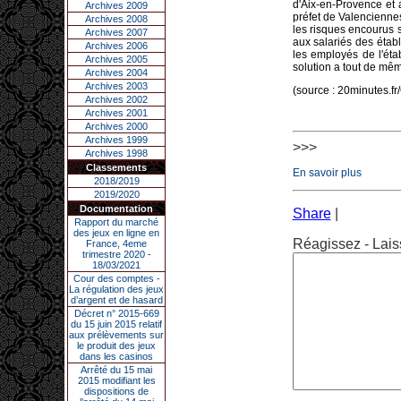
d'Aix-en-Provence et 
Archives 2009
préfet de Valenciennes
Archives 2008
les risques encourus 
Archives 2007
aux salariés des étab
Archives 2006
les employés de l'éta
Archives 2005
solution a tout de mêm
Archives 2004
Archives 2003
(source : 20minutes.fr/
Archives 2002
Archives 2001
Archives 2000
Archives 1999
>>>
Archives 1998
Classements
En savoir plus
2018/2019
2019/2020
Documentation
Share
|
Rapport du marché
des jeux en ligne en
Réagissez - Lais
France, 4eme
trimestre 2020 -
18/03/2021
Cour des comptes -
La régulation des jeux
d’argent et de hasard
Décret n° 2015-669
du 15 juin 2015 relatif
aux prélèvements sur
le produit des jeux
dans les casinos
Arrêté du 15 mai
2015 modifiant les
dispositions de