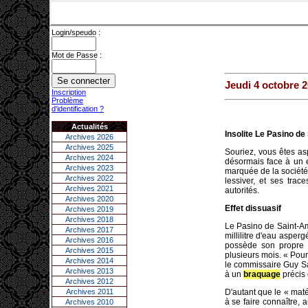
Login/speudo :
Mot de Passe :
Jeudi 4 octobre 
Inscription
Problème
d'identification ?
Actualités
Insolite Le Pasino d
Archives 2026
Archives 2025
Souriez, vous êtes a
Archives 2024
désormais face à un 
Archives 2023
marquée de la société 
Archives 2022
lessiver, et ses trac
Archives 2021
autorités.
Archives 2020
Effet dissuasif
Archives 2019
Archives 2018
Le Pasino de Saint-Am
Archives 2017
millilitre d'eau aspe
Archives 2016
possède son propre i
Archives 2015
plusieurs mois. « Pour
Archives 2014
le commissaire Guy Sap
Archives 2013
à un
braquage
précis 
Archives 2012
Archives 2011
D'autant que le « maté
à se faire connaître, 
Archives 2010