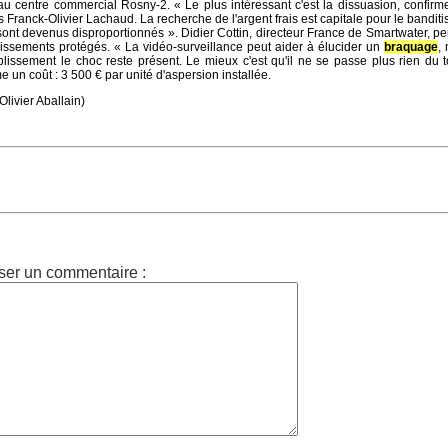
au centre commercial Rosny-2. « Le plus intéressant c'est la dissuasion, confirm
 Franck-Olivier Lachaud. La recherche de l'argent frais est capitale pour le bandit
sont devenus disproportionnés ». Didier Cottin, directeur France de Smartwater, p
lissements protégés. « La vidéo-surveillance peut aider à élucider un
braquage
,
blissement le choc reste présent. Le mieux c'est qu'il ne se passe plus rien du t
e un coût : 3 500 € par unité d'aspersion installée.
Olivier Aballain)
ser un commentaire :