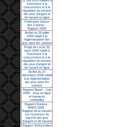
12 mai 2010 relative à
l’ouverture à la
concurrence et à la
régulation du secteur
des jeux d’argent et
de hasard en ligne
Fédération Suisse
des Casinos -
Rapport 2009
Arrêté du 29 juillet
2009 relatif à la
réglementation des
jeux dans les casinos
Projet de Loi du 30
mars 2009 relatif à
l’ouverture à la
concurrence et à la
régulation du secteur
des jeux d’argent et
de hasard en ligne
Arrêté du 24
décembre 2008 relatif
à la réglementation
des jeux dans les
casinos
Rapport Bauer - Juin
2008 - Jeux en ligne
et menaces
criminelles
Rapport Durieux -
MARS 2008 -
Rapport de la mission
sur l’ouverture du
marché des jeux
d’argent et de hasard
Rapport d'information