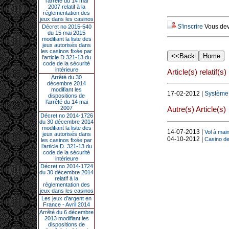
l’arrêté du 14 mai
2007 relatif à la
réglementation des
jeux dans les casinos
S'inscrire
Vous deve
Décret no 2015-540
du 15 mai 2015
modifiant la liste des
jeux autorisés dans
les casinos fixée par
l’article D.321-13 du
code de la sécurité
intérieure
Article(s) relatif(s)
Arrêté du 30
décembre 2014
modifiant les
17-02-2012 |
Système d
dispositions de
l’arrêté du 14 mai
Autre(s) Article(s)
2007
Décret no 2014-1726
du 30 décembre 2014
modifiant la liste des
14-07-2013 |
Vol à main
jeux autorisés dans
04-10-2012 |
Casino de 
les casinos fixée par
l’article D. 321-13 du
code de la sécurité
intérieure
Décret no 2014-1724
du 30 décembre 2014
relatif à la
réglementation des
jeux dans les casinos
Les jeux d’argent en
France - Avril 2014
Arrêté du 6 décembre
2013 modifiant les
dispositions de