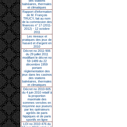
des stations
balnéaires, thermales
et climatiques
Rapport d'information
de M. François
TRUCY, fait au nom
de la commission des
finances n° 17 (2011-
2012) - 12 octobre
2011
Les niveaux et
pratiques des jeux de
hasard et d’argent en
2010
Décret no 2011-906
du 29 juillet 2011
modifiant le décret no
59-1489 du 22
décembre 1959
portant
réglementation des
jeux dans les casinos
des stations
balnéaires, thermales
et climatiques
Décret no 2010-605
du 4 juin 2010 relatif à
la proportion
maximale des
sommes versées en
moyenne aux joueurs
par les opérateurs
agréés de paris
hippiques et de paris
sportifs en ligne
LOI no 2010-476 du