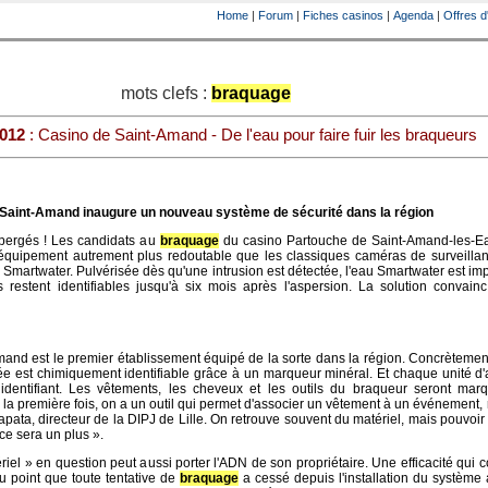
Home
|
Forum
|
Fiches casinos
|
Agenda
|
Offres d
mots clefs :
braquage
2012
: Casino de Saint-Amand - De l'eau pour faire fuir les braqueurs
e Saint-Amand inaugure un nouveau système de sécurité dans la région
spergés ! Les candidats au
braquage
du casino Partouche de Saint-Amand-les-Ea
équipement autrement plus redoutable que les classiques caméras de surveillanc
Smartwater. Pulvérisée dès qu'une intrusion est détectée, l'eau Smartwater est im
es restent identifiables jusqu'à six mois après l'aspersion. La solution convain
and est le premier établissement équipé de la sorte dans la région. Concrèteme
rgée est chimiquement identifiable grâce à un marqueur minéral. Et chaque unité d
dentifiant. Les vêtements, les cheveux et les outils du braqueur seront mar
 la première fois, on a un outil qui permet d'associer un vêtement à un événement
ata, directeur de la DIPJ de Lille. On retrouve souvent du matériel, mais pouvoir 
ce sera un plus ».
riel » en question peut aussi porter l'ADN de son propriétaire. Une efficacité qu
au point que toute tentative de
braquage
a cessé depuis l'installation du système