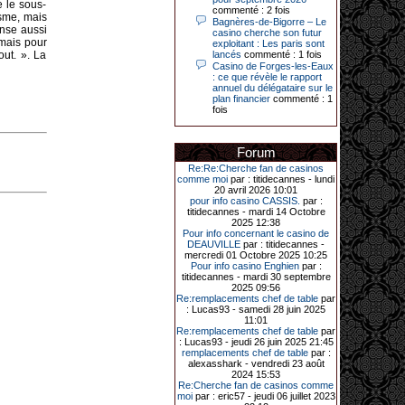
e le sous-
Le plus gros gain gagné depuis plus
commenté : 2 fois
isme, mais
de 20 ans dans l’établissement.
Bagnères-de-Bigorre – Le
ense aussi
casino cherche son futur
 mais pour
exploitant : Les paris sont
out. ». La
lancés
commenté : 1 fois
Casino de Forges-les-Eaux
31-03-2026|
: ce que révèle le rapport
annuel du délégataire sur le
Série de jackpots au casino JOA de
plan financier
commenté : 1
Gujan-Mestras : ce mois de mars a
fois
été fructueux pour quelques
joueurs. D’abord avec 44 207 euros
remportés le dimanche 22 mars sur
une machine à sous pour une mise
Forum
initiale de 5,28 €. Puis quelques
jours plus tard, le vendredi 27 mars,
Re:Re:Cherche fan de casinos
un joueur a décroché 12 086 euros
comme moi
par : titidecannes - lundi
sur une autre machine à sous.
20 avril 2026 10:01
pour info casino CASSIS.
par :
Enfin, troisième et dernier jackpot,
titidecannes - mardi 14 Octobre
record cette fois-ci, le samedi 28
2025 12:38
mars dernier. Quelque 111 322
Pour info concernant le casino de
euros ont été remportés sur la table
DEAUVILLE
par : titidecannes -
d’Ultimate Texas Hold’em Poker,
mercredi 01 Octobre 2025 10:25
grâce à une mise de 5 euros sur la
Pour info casino Enghien
par :
case bonus et une quinte flush
titidecannes - mardi 30 septembre
royale. Ces gains ont été annoncés
2025 09:56
dans un communiqué diffusé par le
Re:remplacements chef de table
par
casino ce lundi 30 mars en soirée.
: Lucas93 - samedi 28 juin 2025
11:01
Re:remplacements chef de table
par
: Lucas93 - jeudi 26 juin 2025 21:45
remplacements chef de table
par :
11-01-2026|
alexasshark - vendredi 23 août
2024 15:53
Dimanche 11 janvier, en soirée, une
Re:Cherche fan de casinos comme
cliente retraitée de 78 ans, habitant
moi
par : eric57 - jeudi 06 juillet 2023
Trémuson, a eu l’énorme surprise