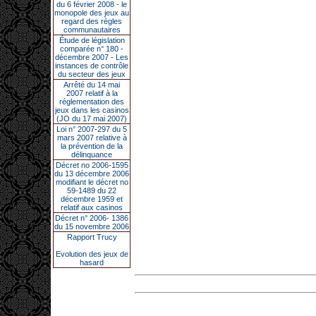
du 6 février 2008 - le
monopole des jeux au
regard des règles
communautaires
Étude de législation
comparée n° 180 -
décembre 2007 - Les
instances de contrôle
du secteur des jeux
Arrêté du 14 mai
2007 relatif à la
réglementation des
jeux dans les casinos
(JO du 17 mai 2007)
Loi n° 2007-297 du 5
mars 2007 relative à
la prévention de la
délinquance
Décret no 2006-1595
du 13 décembre 2006
modifiant le décret no
59-1489 du 22
décembre 1959 et
relatif aux casinos
Décret n° 2006- 1386
du 15 novembre 2006
Rapport Trucy
Evolution des jeux de
hasard