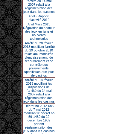
l’arrêté du 14 mai
2007 relatif à la
réglementation des
jeux dans les casinos
Arjel - Rapport
d'activité 2012
Arjel Mars 2013
Régulation du secteur
des jeux en ligne et
nouvelles
technologies
Arrêté du 28 février
2013 modifiant l'arrêté
du 29 octobre 2010
relatif aux modalités
d'encaissement, de
recouvrement et de
contrôle des
prélèvements
spécifiques aux jeux
de casinos
Arrêté du 14 février
2013 modifiant les
dispositions de
l'arrêté du 14 mai
2007 relatif à la
réglementation des
jeux dans les casinos
Décret no 2012-685
du 7 mai 2012
modifiant le décret no
59-1489 du 22
décembre 1959
portant
réglementation des
jeux dans les casinos