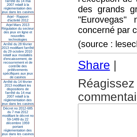
l’arrêté du 14 mai
2007 relatif à la
des grands gr
réglementation des
jeux dans les casinos
"Eurovegas" 
Arjel - Rapport
d'activité 2012
Arjel Mars 2013
concerné par ce
Régulation du secteur
des jeux en ligne et
nouvelles
technologies
(source : lese
Arrêté du 28 février
2013 modifiant l'arrêté
du 29 octobre 2010
relatif aux modalités
d'encaissement, de
Share
|
recouvrement et de
contrôle des
prélèvements
spécifiques aux jeux
de casinos
Réagissez 
Arrêté du 14 février
2013 modifiant les
dispositions de
commentair
l'arrêté du 14 mai
2007 relatif à la
réglementation des
jeux dans les casinos
Décret no 2012-685
du 7 mai 2012
modifiant le décret no
59-1489 du 22
décembre 1959
portant
réglementation des
jeux dans les casinos