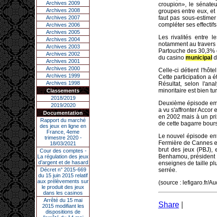
Archives 2009
croupion», le sénateu
Archives 2008
groupes entre eux, et
Archives 2007
faut pas sous-estime
compléter ses effectif
Archives 2006
Archives 2005
Les rivalités entre 
Archives 2004
notamment au travers d
Archives 2003
Partouche des 30,3% 
Archives 2002
du casino
municipal
d
Archives 2001
Archives 2000
Celle-ci détient l'hôt
Archives 1999
Cette participation a
Archives 1998
Résultat, selon l'an
minoritaire est bien t
Classements
2018/2019
Deuxième épisode embl
2019/2020
a vu s'affronter Accor
Documentation
en 2002 mais à un pri
Rapport du marché
de cette bagarre bour
des jeux en ligne en
France, 4eme
Le nouvel épisode en
trimestre 2020 -
Fermière de Cannes est
18/03/2021
brut des jeux (PBJ), 
Cour des comptes -
Benhamou, président du
La régulation des jeux
d’argent et de hasard
enseignes de taille p
Décret n° 2015-669
serrée.
du 15 juin 2015 relatif
aux prélèvements sur
(source : lefigaro.fr/A
le produit des jeux
dans les casinos
Arrêté du 15 mai
Share
|
2015 modifiant les
dispositions de