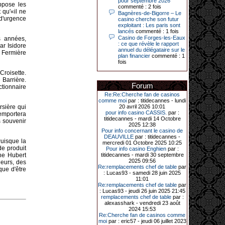
pour septembre 2026
Le plus gros gain gagné depuis plus
ppose les
commenté : 2 fois
de 20 ans dans l’établissement.
 qu'«il ne
Bagnères-de-Bigorre – Le
d'urgence
casino cherche son futur
exploitant : Les paris sont
lancés
commenté : 1 fois
Casino de Forges-les-Eaux
s années,
31-03-2026|
: ce que révèle le rapport
ar Isidore
annuel du délégataire sur le
Série de jackpots au casino JOA de
 Fermière
plan financier
commenté : 1
Gujan-Mestras : ce mois de mars a
fois
été fructueux pour quelques
joueurs. D’abord avec 44 207 euros
Croisette.
remportés le dimanche 22 mars sur
 Barrière.
une machine à sous pour une mise
Forum
initiale de 5,28 €. Puis quelques
tionnaire
jours plus tard, le vendredi 27 mars,
Re:Re:Cherche fan de casinos
un joueur a décroché 12 086 euros
comme moi
par : titidecannes - lundi
sur une autre machine à sous.
rsière qui
20 avril 2026 10:01
pour info casino CASSIS.
par :
'emportera
Enfin, troisième et dernier jackpot,
titidecannes - mardi 14 Octobre
s souvenir
record cette fois-ci, le samedi 28
2025 12:38
mars dernier. Quelque 111 322
Pour info concernant le casino de
euros ont été remportés sur la table
DEAUVILLE
par : titidecannes -
d’Ultimate Texas Hold’em Poker,
uisque la
mercredi 01 Octobre 2025 10:25
grâce à une mise de 5 euros sur la
de produit
Pour info casino Enghien
par :
case bonus et une quinte flush
gne Hubert
titidecannes - mardi 30 septembre
royale. Ces gains ont été annoncés
2025 09:56
leurs, des
dans un communiqué diffusé par le
Re:remplacements chef de table
par
que d'être
casino ce lundi 30 mars en soirée.
: Lucas93 - samedi 28 juin 2025
11:01
Re:remplacements chef de table
par
: Lucas93 - jeudi 26 juin 2025 21:45
remplacements chef de table
par :
11-01-2026|
alexasshark - vendredi 23 août
2024 15:53
Dimanche 11 janvier, en soirée, une
Re:Cherche fan de casinos comme
cliente retraitée de 78 ans, habitant
moi
par : eric57 - jeudi 06 juillet 2023
Trémuson, a eu l’énorme surprise