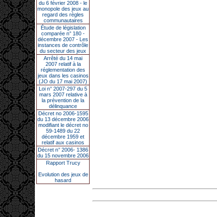
du 6 février 2008 - le
monopole des jeux au
regard des règles
communautaires
Étude de législation
comparée n° 180 -
décembre 2007 - Les
instances de contrôle
du secteur des jeux
Arrêté du 14 mai
2007 relatif à la
réglementation des
jeux dans les casinos
(JO du 17 mai 2007)
Loi n° 2007-297 du 5
mars 2007 relative à
la prévention de la
délinquance
Décret no 2006-1595
du 13 décembre 2006
modifiant le décret no
59-1489 du 22
décembre 1959 et
relatif aux casinos
Décret n° 2006- 1386
du 15 novembre 2006
Rapport Trucy
Evolution des jeux de
hasard