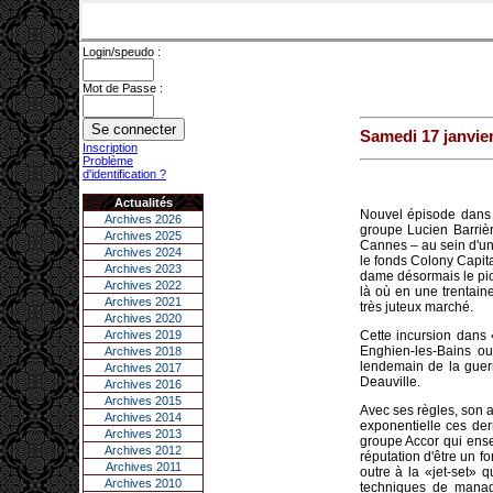
Login/speudo :
Mot de Passe :
Samedi 17 janvie
Inscription
Problème
d'identification ?
Actualités
Nouvel épisode dans l
Archives 2026
groupe Lucien Barriè
Archives 2025
Cannes – au sein d'un
Archives 2024
le fonds Colony Capital
Archives 2023
dame désormais le pio
Archives 2022
là où en une trentain
Archives 2021
très juteux marché.
Archives 2020
Archives 2019
Cette incursion dans «
Enghien-les-Bains ou
Archives 2018
lendemain de la guerr
Archives 2017
Deauville.
Archives 2016
Archives 2015
Avec ses règles, son a
Archives 2014
exponentielle ces dern
Archives 2013
groupe Accor qui ens
Archives 2012
réputation d'être un f
Archives 2011
outre à la «jet-set» q
Archives 2010
techniques de manage