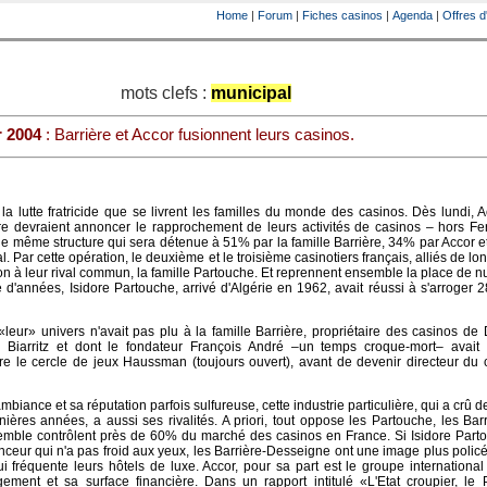
Home
|
Forum
|
Fiches casinos
|
Agenda
|
Offres d
mots clefs :
municipal
r 2004
: Barrière et Accor fusionnent leurs casinos.
a lutte fratricide que se livrent les familles du monde des casinos. Dès lundi, A
re devraient annoncer le rapprochement de leurs activités de casinos – hors Fe
e même structure qui sera détenue à 51% par la famille Barrière, 34% par Accor 
. Par cette opération, le deuxième et le troisième casinotiers français, alliés de lo
n à leur rival commun, la famille Partouche. Et reprennent ensemble la place de 
e d'années, Isidore Partouche, arrivé d'Algérie en 1962, avait réussi à s'arroger
leur» univers n'avait pas plu à la famille Barrière, propriétaire des casinos de 
 Biarritz et dont le fondateur François André –un temps croque-mort– avait
e le cercle de jeux Haussman (toujours ouvert), avant de devenir directeur du 
mbiance et sa réputation parfois sulfureuse, cette industrie particulière, qui a crû 
ières années, a aussi ses rivalités. A priori, tout oppose les Partouche, les Barr
emble contrôlent près de 60% du marché des casinos en France. Si Isidore Parto
onceur qui n'a pas froid aux yeux, les Barrière-Desseigne ont une image plus policé
ui fréquente leurs hôtels de luxe. Accor, pour sa part est le groupe internationa
ment et sa surface financière. Dans un rapport intitulé «L'Etat croupier, le 