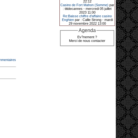
22:12
de décrocher un méga jackpot.
Casino de Fort Mahon (Somme)
par
: titidecannes - mercredi 05 juillet
Elle n’a misé que 88 centimes sur
2023 11:00
une machine à sous et a remporté
Re:Baisse chiffre d'affaire casino
4_ 239 €?!
Enghien
par : Callie Strong - mardi
29 novembre 2022 13:00
Agenda
10-01-2026|
Ev?nement ?
Merci de nous contacter
Au « Kasino » de Fréhel, une
vacancière a décroché le jackpot
en misant seulement 68
centimes. Elle remporte plus de
44 640 € grâce à la machine à
mmentaires
sous « Jin Ji Bao Xi ».
En ce début d’année 2026, le plus
gros jackpot du « Kasino » de
Fréhel a été décroché. Samedi 10
janvier en début de soirée,
l’heureuse gagnante, qui souhaite
garder l’anonymat, a remporté plus
de 44 640 € sur la machine à sous «
Jin Ji Bao Xi », installée en février
2025. La cliente, en vacances dans
la région, a misé 0,68 € avant de
remporter la somme. Un membre du
comité de direction, Flavie Jehan, lui
a remis le gain.