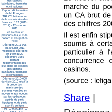
des stations
balnéaires, thermales
marche du po
et climatiques
Rapport d'information
un CA brut de 
de M. François
TRUCY, fait au nom
de la commission des
des chiffres 2
finances n° 17 (2011-
2012) - 12 octobre
2011
Les niveaux et
Il est enfin st
pratiques des jeux de
hasard et d’argent en
soumis à certa
2010
Décret no 2011-906
du 29 juillet 2011
particulier à 
modifiant le décret no
59-1489 du 22
décembre 1959
concurrence e
portant
réglementation des
jeux dans les casinos
casinos.
des stations
balnéaires, thermales
et climatiques
(source : lefiga
Décret no 2010-605
du 4 juin 2010 relatif à
la proportion
maximale des
sommes versées en
moyenne aux joueurs
Share
|
par les opérateurs
agréés de paris
hippiques et de paris
sportifs en ligne
LOI no 2010-476 du