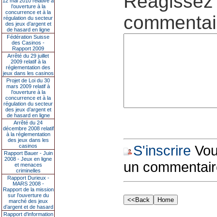
Réagissez 
12 mai 2010 relative à
l’ouverture à la
concurrence et à la
commentair
régulation du secteur
des jeux d’argent et
de hasard en ligne
Fédération Suisse
des Casinos -
Rapport 2009
Arrêté du 29 juillet
2009 relatif à la
réglementation des
jeux dans les casinos
Projet de Loi du 30
mars 2009 relatif à
l’ouverture à la
concurrence et à la
régulation du secteur
des jeux d’argent et
de hasard en ligne
Arrêté du 24
décembre 2008 relatif
à la réglementation
des jeux dans les
S'inscrire
Vous
casinos
Rapport Bauer - Juin
2008 - Jeux en ligne
un commentair
et menaces
criminelles
Rapport Durieux -
MARS 2008 -
Rapport de la mission
sur l’ouverture du
marché des jeux
d’argent et de hasard
Rapport d'information