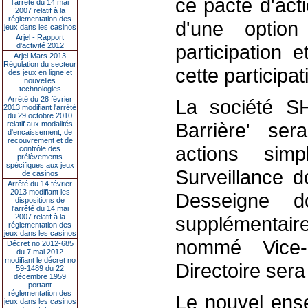
ce pacte d'act
l’arrêté du 14 mai
2007 relatif à la
réglementation des
d'une opti
jeux dans les casinos
Arjel - Rapport
participation 
d'activité 2012
Arjel Mars 2013
Régulation du secteur
cette participat
des jeux en ligne et
nouvelles
technologies
Arrêté du 28 février
La société S
2013 modifiant l'arrêté
du 29 octobre 2010
Barrière' se
relatif aux modalités
d'encaissement, de
recouvrement et de
actions sim
contrôle des
prélèvements
spécifiques aux jeux
Surveillance d
de casinos
Arrêté du 14 février
2013 modifiant les
Desseigne d
dispositions de
l'arrêté du 14 mai
2007 relatif à la
supplémentai
réglementation des
jeux dans les casinos
nommé Vice-
Décret no 2012-685
du 7 mai 2012
modifiant le décret no
Directoire sera
59-1489 du 22
décembre 1959
portant
réglementation des
Le nouvel ense
jeux dans les casinos