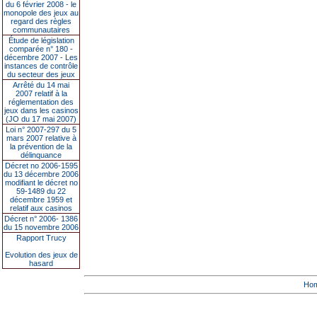
du 6 février 2008 - le
monopole des jeux au
regard des règles
communautaires
Étude de législation
comparée n° 180 -
décembre 2007 - Les
instances de contrôle
du secteur des jeux
Arrêté du 14 mai
2007 relatif à la
réglementation des
jeux dans les casinos
(JO du 17 mai 2007)
Loi n° 2007-297 du 5
mars 2007 relative à
la prévention de la
délinquance
Décret no 2006-1595
du 13 décembre 2006
modifiant le décret no
59-1489 du 22
décembre 1959 et
relatif aux casinos
Décret n° 2006- 1386
du 15 novembre 2006
Rapport Trucy
Evolution des jeux de
hasard
Ho