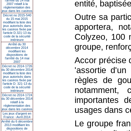
l’arrêté du 14 mai
entité, baptisé
2007 relatif à la
réglementation des
jeux dans les casinos
Outre sa partic
Décret no 2015-540
du 15 mai 2015
modifiant la liste des
apportera, no
jeux autorisés dans
les casinos fixée par
l’article D.321-13 du
Colyzeo, 100 m
code de la sécurité
intérieure
groupe, renforç
Arrêté du 30
décembre 2014
modifiant les
dispositions de
Accor précise q
l’arrêté du 14 mai
2007
Décret no 2014-1726
'assortie d'un
du 30 décembre 2014
modifiant la liste des
jeux autorisés dans
règles de go
les casinos fixée par
l’article D. 321-13 du
notamment, c
code de la sécurité
intérieure
Décret no 2014-1724
importantes d
du 30 décembre 2014
relatif à la
réglementation des
usages dans ce
jeux dans les casinos
Les jeux d’argent en
France - Avril 2014
Le groupe fran
Arrêté du 6 décembre
2013 modifiant les
dispositions de