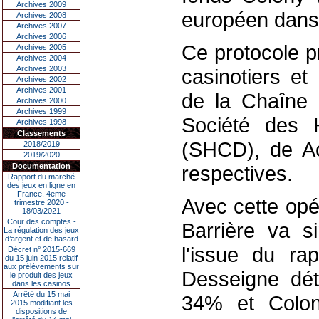
Archives 2009
européen dans 
Archives 2008
Archives 2007
Archives 2006
Ce protocole p
Archives 2005
Archives 2004
Archives 2003
casinotiers et
Archives 2002
Archives 2001
de la Chaîne 
Archives 2000
Archives 1999
Société des 
Archives 1998
Classements
(SHCD), de Acc
2018/2019
2019/2020
Documentation
respectives.
Rapport du marché
des jeux en ligne en
France, 4eme
Avec cette opé
trimestre 2020 -
18/03/2021
Cour des comptes -
Barrière va si
La régulation des jeux
d’argent et de hasard
l'issue du rap
Décret n° 2015-669
du 15 juin 2015 relatif
aux prélèvements sur
Desseigne dét
le produit des jeux
dans les casinos
Arrêté du 15 mai
34% et Colon
2015 modifiant les
dispositions de