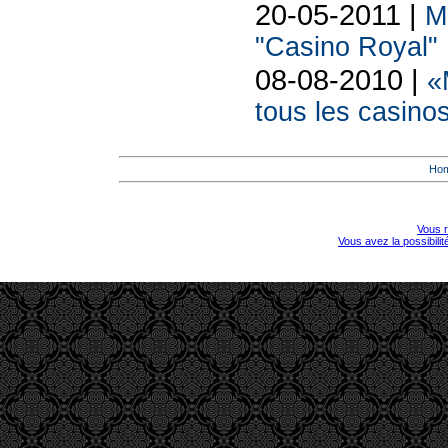
20-05-2011 |
M
"Casino Royal"
08-08-2010 |
«
tous les casino
Ho
Vous r
Vous avez la possibili