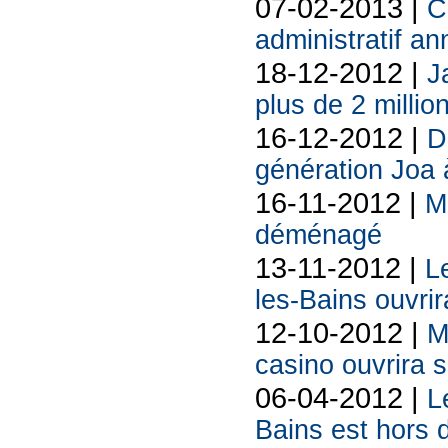
07-02-2013 |
C
administratif an
18-12-2012 |
J
plus de 2 millio
16-12-2012 |
D
génération Joa 
16-11-2012 |
M
déménagé
13-11-2012 |
L
les-Bains ouvrir
12-10-2012 |
M
casino ouvrira 
06-04-2012 |
L
Bains est hors d