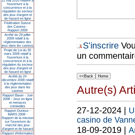
12 mai 2010 relative à
l’ouverture à la
concurrence et à la
régulation du secteur
des jeux d’argent et
de hasard en ligne
Fédération Suisse
des Casinos -
Rapport 2009
Arrêté du 29 juillet
2009 relatif à la
réglementation des
S'inscrire
Vous
jeux dans les casinos
Projet de Loi du 30
un commentair
mars 2009 relatif à
l’ouverture à la
concurrence et à la
régulation du secteur
des jeux d’argent et
de hasard en ligne
Arrêté du 24
décembre 2008 relatif
à la réglementation
Autre(s) Art
des jeux dans les
casinos
Rapport Bauer - Juin
2008 - Jeux en ligne
et menaces
criminelles
27-12-2024 |
U
Rapport Durieux -
MARS 2008 -
casino de Vann
Rapport de la mission
sur l’ouverture du
marché des jeux
18-09-2019 |
A
d’argent et de hasard
Rapport d'information