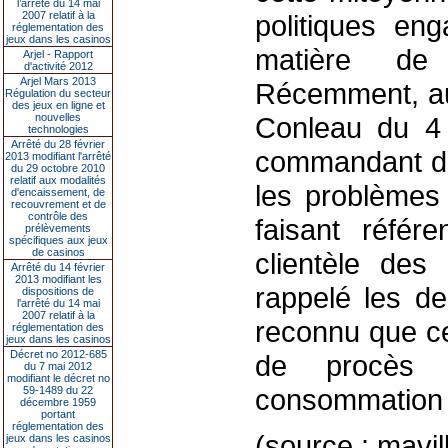
l’arrêté du 14 mai
2007 relatif à la
politiques eng
réglementation des
jeux dans les casinos
matière de l
Arjel - Rapport
d'activité 2012
Arjel Mars 2013
Récemment, au 
Régulation du secteur
des jeux en ligne et
nouvelles
Conleau du 4 
technologies
Arrêté du 28 février
commandant de 
2013 modifiant l'arrêté
du 29 octobre 2010
relatif aux modalités
les problèmes
d'encaissement, de
recouvrement et de
contrôle des
faisant réfé
prélèvements
spécifiques aux jeux
de casinos
clientèle des 
Arrêté du 14 février
2013 modifiant les
rappelé les de
dispositions de
l'arrêté du 14 mai
2007 relatif à la
reconnu que ce
réglementation des
jeux dans les casinos
Décret no 2012-685
de procès 
du 7 mai 2012
modifiant le décret no
consommation d
59-1489 du 22
décembre 1959
portant
réglementation des
(source : mavi
jeux dans les casinos