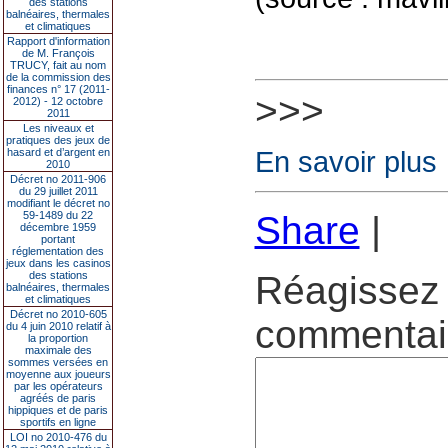
des stations
balnéaires, thermales
et climatiques
Rapport d'information
de M. François
TRUCY, fait au nom
de la commission des
finances n° 17 (2011-
>>>
2012) - 12 octobre
2011
Les niveaux et
pratiques des jeux de
En savoir plus
hasard et d’argent en
2010
Décret no 2011-906
du 29 juillet 2011
modifiant le décret no
59-1489 du 22
Share
|
décembre 1959
portant
réglementation des
jeux dans les casinos
des stations
Réagissez 
balnéaires, thermales
et climatiques
Décret no 2010-605
commentair
du 4 juin 2010 relatif à
la proportion
maximale des
sommes versées en
moyenne aux joueurs
par les opérateurs
agréés de paris
hippiques et de paris
sportifs en ligne
LOI no 2010-476 du