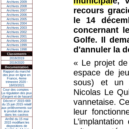
municipal
e, 
Archives 2009
Archives 2008
recours graci
Archives 2007
Archives 2006
le 14 décem
Archives 2005
Archives 2004
concernant l
Archives 2003
Archives 2002
Archives 2001
Golfe. Il dem
Archives 2000
Archives 1999
d'annuler la 
Archives 1998
Classements
2018/2019
« Le projet de
2019/2020
Documentation
espace de jeu
Rapport du marché
des jeux en ligne en
France, 4eme
sous) et un e
trimestre 2020 -
18/03/2021
Nicolas Le Qui
Cour des comptes -
La régulation des jeux
d’argent et de hasard
vannetaise. C
Décret n° 2015-669
du 15 juin 2015 relatif
aux prélèvements sur
leur fonctionn
le produit des jeux
dans les casinos
L’implantatio
Arrêté du 15 mai
2015 modifiant les
dispositions de