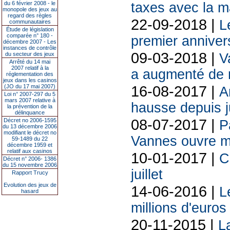
du 6 février 2008 - le
taxes avec la m
monopole des jeux au
regard des règles
22-09-2018 |
L
communautaires
Étude de législation
comparée n° 180 -
premier anniver
décembre 2007 - Les
instances de contrôle
09-03-2018 |
du secteur des jeux
V
Arrêté du 14 mai
2007 relatif à la
a augmenté de 
réglementation des
jeux dans les casinos
16-08-2017 |
(JO du 17 mai 2007)
A
Loi n° 2007-297 du 5
mars 2007 relative à
hausse depuis j
la prévention de la
délinquance
08-07-2017 |
Décret no 2006-1595
P
du 13 décembre 2006
modifiant le décret no
Vannes ouvre m
59-1489 du 22
décembre 1959 et
relatif aux casinos
10-01-2017 |
C
Décret n° 2006- 1386
du 15 novembre 2006
juillet
Rapport Trucy
Evolution des jeux de
14-06-2016 |
L
hasard
millions d'euros
20-11-2015 |
L