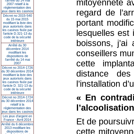
mitoyenneté av
l’arrêté du 14 mai
2007 relatif à la
réglementation des
regard de l’ar
jeux dans les casinos
Décret no 2015-540
du 15 mai 2015
portant modifi
modifiant la liste des
jeux autorisés dans
lesquelles est i
les casinos fixée par
l’article D.321-13 du
code de la sécurité
boissons, j’ai 
intérieure
Arrêté du 30
décembre 2014
conseillers mun
modifiant les
dispositions de
l’arrêté du 14 mai
cette implan
2007
Décret no 2014-1726
distance des
du 30 décembre 2014
modifiant la liste des
jeux autorisés dans
l’installation 
les casinos fixée par
l’article D. 321-13 du
code de la sécurité
intérieure
« En contradi
Décret no 2014-1724
du 30 décembre 2014
relatif à la
l’alcoolisation
réglementation des
jeux dans les casinos
Les jeux d’argent en
Et de poursuivr
France - Avril 2014
Arrêté du 6 décembre
2013 modifiant les
cette mitoyenn
dispositions de