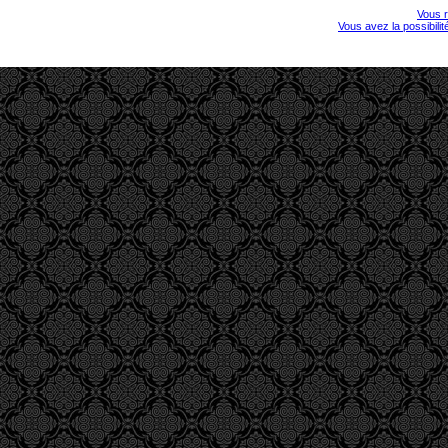
Vous r
Vous avez la possibili