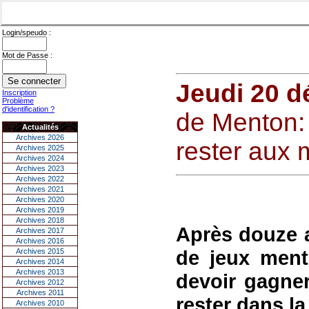
Login/speudo :
Mot de Passe :
Jeudi 20 
Inscription
Problème
d'identification ?
de Menton: l
Actualités
Archives 2026
rester aux 
Archives 2025
Archives 2024
Archives 2023
Archives 2022
Archives 2021
Archives 2020
Archives 2019
Archives 2018
Après douze a
Archives 2017
Archives 2016
de jeux ment
Archives 2015
Archives 2014
Archives 2013
devoir gagner
Archives 2012
Archives 2011
rester dans la 
Archives 2010