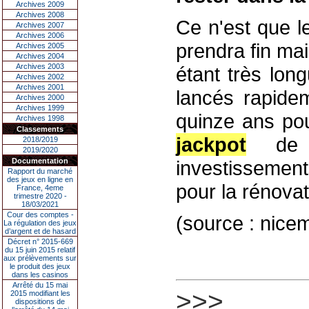
Archives 2009
Archives 2008
Ce n'est que l
Archives 2007
Archives 2006
prendra fin ma
Archives 2005
Archives 2004
Archives 2003
étant très lon
Archives 2002
Archives 2001
lancés rapide
Archives 2000
Archives 1999
quinze ans pou
Archives 1998
Classements
jackpot
de re
2018/2019
2019/2020
Documentation
investissemen
Rapport du marché
des jeux en ligne en
pour la rénova
France, 4eme
trimestre 2020 -
18/03/2021
Cour des comptes -
(source : nice
La régulation des jeux
d’argent et de hasard
Décret n° 2015-669
du 15 juin 2015 relatif
aux prélèvements sur
le produit des jeux
dans les casinos
Arrêté du 15 mai
>>>
2015 modifiant les
dispositions de