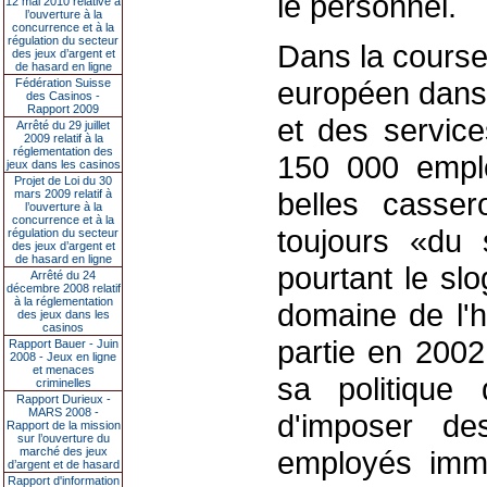
le personnel.
12 mai 2010 relative à
l’ouverture à la
concurrence et à la
régulation du secteur
Dans la course 
des jeux d’argent et
de hasard en ligne
européen dans 
Fédération Suisse
des Casinos -
Rapport 2009
et des service
Arrêté du 29 juillet
2009 relatif à la
réglementation des
150 000 empl
jeux dans les casinos
Projet de Loi du 30
belles casser
mars 2009 relatif à
l’ouverture à la
concurrence et à la
toujours «du 
régulation du secteur
des jeux d’argent et
de hasard en ligne
pourtant le sl
Arrêté du 24
décembre 2008 relatif
à la réglementation
domaine de l'hô
des jeux dans les
casinos
partie en 200
Rapport Bauer - Juin
2008 - Jeux en ligne
et menaces
sa politique 
criminelles
Rapport Durieux -
MARS 2008 -
d'imposer de
Rapport de la mission
sur l’ouverture du
marché des jeux
employés immig
d’argent et de hasard
Rapport d'information