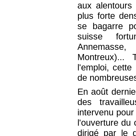
aux alentours
plus forte den
se bagarre pou
suisse fortun
Annemasse,
Montreux)...
l'emploi, cette
de nombreuses
En août dernier
des travailleu
intervenu pour
l'ouverture du
dirigé par le 