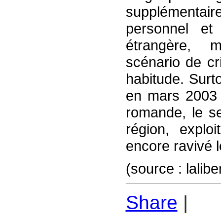
supplémentaire
personnel et
étrangère, ma
scénario de cr
habitude. Surt
en mars 2003 
romande, le se
région, exploi
encore ravivé l
(source : lalib
Share
|