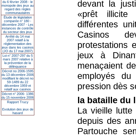
devant la just
du 6 février 2008 - le
monopole des jeux au
regard des règles
«prêt illici
communautaires
Étude de législation
comparée n° 180 -
différentes u
décembre 2007 - Les
instances de contrôle
Casinos de
du secteur des jeux
Arrêté du 14 mai
2007 relatif à la
protestations
réglementation des
jeux dans les casinos
(JO du 17 mai 2007)
jeux à Dinant
Loi n° 2007-297 du 5
mars 2007 relative à
menaçaient de 
la prévention de la
délinquance
Décret no 2006-1595
employés du 
du 13 décembre 2006
modifiant le décret no
59-1489 du 22
pression dès so
décembre 1959 et
relatif aux casinos
Décret n° 2006- 1386
la bataille du
du 15 novembre 2006
Rapport Trucy
La vieille lutt
Evolution des jeux de
hasard
depuis des ann
Partouche sem