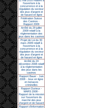
12 mai 2010 relative à
l’ouverture à la
concurrence et à la
régulation du secteur
des jeux d’argent et
de hasard en ligne
Fédération Suisse
des Casinos -
Rapport 2009
Arrêté du 29 juillet
2009 relatif à la
réglementation des
jeux dans les casinos
Projet de Loi du 30
mars 2009 relatif à
l’ouverture à la
concurrence et à la
régulation du secteur
des jeux d’argent et
de hasard en ligne
Arrêté du 24
décembre 2008 relatif
à la réglementation
des jeux dans les
casinos
Rapport Bauer - Juin
2008 - Jeux en ligne
et menaces
criminelles
Rapport Durieux -
MARS 2008 -
Rapport de la mission
sur l’ouverture du
marché des jeux
d’argent et de hasard
Rapport d'information