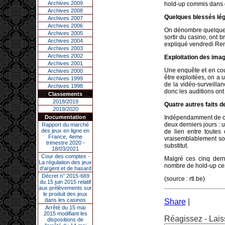
Archives 2009
hold-up commis dans d
Archives 2008
Quelques blessés lé
Archives 2007
Archives 2006
On dénombre quelques 
Archives 2005
sortir du casino, ont b
Archives 2004
expliqué vendredi Ren
Archives 2003
Archives 2002
Exploitation des ima
Archives 2001
Une enquête et en cou
Archives 2000
être exploitées, on a 
Archives 1999
de la vidéo-surveillan
Archives 1998
donc les auditions on
Classements
2018/2019
Quatre autres faits 
2019/2020
Documentation
Indépendamment de 
deux derniers jours : 
Rapport du marché
des jeux en ligne en
de lien entre toutes 
France, 4eme
vraisemblablement sont
trimestre 2020 -
substitut.
18/03/2021
Cour des comptes -
Malgré ces cinq dern
La régulation des jeux
nombre de hold-up ces
d’argent et de hasard
Décret n° 2015-669
(source : rtl.be)
du 15 juin 2015 relatif
aux prélèvements sur
le produit des jeux
dans les casinos
Share
|
Arrêté du 15 mai
2015 modifiant les
Réagissez - Lais
dispositions de