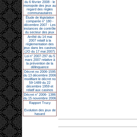
du 6 février 2008 - le
monopole des jeux au
regard des règles
communautaires
Étude de législation
comparée n° 180 -
décembre 2007 - Les
instances de contrôle
du secteur des jeux
Arrêté du 14 mai
2007 relatif à la
réglementation des
jeux dans les casinos
(JO du 17 mai 2007)
Loi n° 2007-297 du 5
mars 2007 relative à
la prévention de la
délinquance
Décret no 2006-1595
du 13 décembre 2006
modifiant le décret no
59-1489 du 22
décembre 1959 et
relatif aux casinos
Décret n° 2006- 1386
du 15 novembre 2006
Rapport Trucy
Evolution des jeux de
hasard