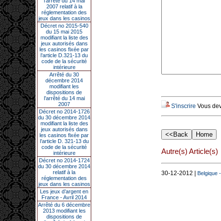
l’arrêté du 14 mai
2007 relatif à la
réglementation des
jeux dans les casinos
Décret no 2015-540
du 15 mai 2015
modifiant la liste des
jeux autorisés dans
les casinos fixée par
l’article D.321-13 du
code de la sécurité
intérieure
Arrêté du 30
décembre 2014
modifiant les
dispositions de
l’arrêté du 14 mai
2007
S'inscrire
Vous deve
Décret no 2014-1726
du 30 décembre 2014
modifiant la liste des
jeux autorisés dans
les casinos fixée par
l’article D. 321-13 du
code de la sécurité
Autre(s) Article(s)
intérieure
Décret no 2014-1724
du 30 décembre 2014
relatif à la
30-12-2012 |
Belgique 
réglementation des
jeux dans les casinos
Les jeux d’argent en
France - Avril 2014
Arrêté du 6 décembre
2013 modifiant les
dispositions de