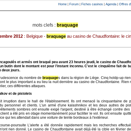
Home
|
Forum
|
Fiches casinos
|
Agenda
|
Offres d
mots clefs :
braquage
embre 2012
: Belgique -
braquage
au casino de Chaudfontaire: le c
ncagoulés et armés ont braqué peu avant 23 heures jeudi, le casino de Chaudfon
 un butin dont le montant est pour l'instant inconnu. C'est le cinquième fait de 
n deux jours.
crudescence du nombre de
braquage
s dans la région de Liège. Cinq holdp-up rie
dont le plus important a eu lieu la nuit dernière au casino de Chaudfontaine. Rien
lier, ces différentes attaques.
kov et de pistolets
ait irruption dans le hall de l'établissement. Ils ont menacé la cinquantaine de
 personnel et clients. L'un armé d'une kalashnikov et les deux autres de pisto
 vêtements sombres ont ensuite exigé l'argent, destiné à être échangé contre des
lient a été pris en otage momentanément pour faciliter le vol. Ils ont ensuite quitté
ice qui les attendait dans une voiture de teinte bordeaux à l'extérieur.
course-poursuite L'alerte a été donnée rapidement mais les recherches effectué
n'ont rien donné. Le casino de Chaudfontaine avait déjà été la cible en février de