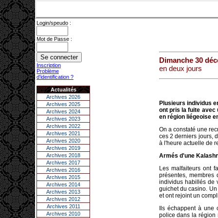
Login/speudo :
Mot de Passe :
Dimanche 30 déc
Inscription
en deux jours
Problème
d'identification ?
Actualités
Archives 2026
Plusieurs individus e
Archives 2025
ont pris la fuite avec
Archives 2024
en région liégeoise e
Archives 2023
Archives 2022
On a constaté une re
Archives 2021
ces 2 derniers jours, 
Archives 2020
à l'heure actuelle de re
Archives 2019
Archives 2018
Armés d'une Kalashni
Archives 2017
Les malfaiteurs ont f
Archives 2016
présentes, membres du
Archives 2015
individus habillés de
Archives 2014
guichet du casino. Un c
Archives 2013
et ont rejoint un compl
Archives 2012
Archives 2011
Ils échappent à une 
Archives 2010
police dans la région 