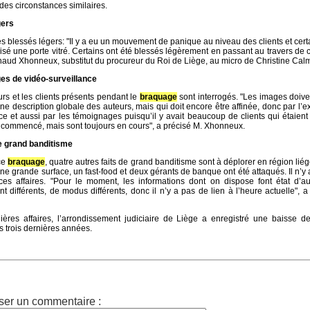
es circonstances similaires.
gers
blessés légers: "Il y a eu un mouvement de panique au niveau des clients et cert
risé une porte vitré. Certains ont été blessés légèrement en passant au travers de ce
aud Xhonneux, substitut du procureur du Roi de Liège, au micro de Christine Cal
ges de vidéo-surveillance
rs et les clients présents pendant le
braquage
sont interrogés. "Les images doiv
une description globale des auteurs, mais qui doit encore être affinée, donc par l’ex
ce et aussi par les témoignages puisqu’il y avait beaucoup de clients qui étaient
t commencé, mais sont toujours en cours", a précisé M. Xhonneux.
de grand banditisme
ce
braquage
, quatre autres faits de grand banditisme sont à déplorer en région lié
une grande surface, un fast-food et deux gérants de banque ont été attaqués. Il n’y 
ces affaires. "Pour le moment, les informations dont on dispose font état d’au
 différents, de modus différents, donc il n’y a pas de lien à l’heure actuelle", a
ières affaires, l’arrondissement judiciaire de Liège a enregistré une baisse 
 trois dernières années.
ser un commentaire :