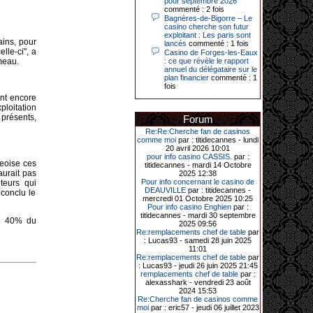
pour septembre 2026
Le plus gros gain gagné depuis plus
commenté : 2 fois
de 20 ans dans l’établissement.
Bagnères-de-Bigorre – Le
casino cherche son futur
exploitant : Les paris sont
ains, pour
lancés
commenté : 1 fois
lle-ci", a
Casino de Forges-les-Eaux
31-03-2026|
meau.
: ce que révèle le rapport
annuel du délégataire sur le
Série de jackpots au casino JOA de
plan financier
commenté : 1
Gujan-Mestras : ce mois de mars a
fois
été fructueux pour quelques
joueurs. D’abord avec 44 207 euros
ent encore
remportés le dimanche 22 mars sur
ploitation
une machine à sous pour une mise
 présents,
Forum
initiale de 5,28 €. Puis quelques
jours plus tard, le vendredi 27 mars,
Re:Re:Cherche fan de casinos
un joueur a décroché 12 086 euros
comme moi
par : titidecannes - lundi
sur une autre machine à sous.
20 avril 2026 10:01
pour info casino CASSIS.
par :
Enfin, troisième et dernier jackpot,
geoise ces
titidecannes - mardi 14 Octobre
record cette fois-ci, le samedi 28
aurait pas
2025 12:38
mars dernier. Quelque 111 322
Pour info concernant le casino de
teurs qui
euros ont été remportés sur la table
DEAUVILLE
par : titidecannes -
 conclu le
d’Ultimate Texas Hold’em Poker,
mercredi 01 Octobre 2025 10:25
grâce à une mise de 5 euros sur la
Pour info casino Enghien
par :
case bonus et une quinte flush
titidecannes - mardi 30 septembre
royale. Ces gains ont été annoncés
de 40% du
2025 09:56
dans un communiqué diffusé par le
Re:remplacements chef de table
par
casino ce lundi 30 mars en soirée.
: Lucas93 - samedi 28 juin 2025
11:01
Re:remplacements chef de table
par
: Lucas93 - jeudi 26 juin 2025 21:45
remplacements chef de table
par :
11-01-2026|
alexasshark - vendredi 23 août
2024 15:53
Dimanche 11 janvier, en soirée, une
Re:Cherche fan de casinos comme
cliente retraitée de 78 ans, habitant
moi
par : eric57 - jeudi 06 juillet 2023
Trémuson, a eu l’énorme surprise