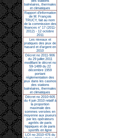
des stations
balnéaires, thermales
et climatiques
Rapport d'information
de M. François
TRUCY, fait au nom
de la commission des
finances n° 17 (2011-
2012) - 12 octobre
2011
Les niveaux et
pratiques des jeux de
hasard et d’argent en
2010
Décret no 2011-906
du 29 juillet 2011
modifiant le décret no
59-1489 du 22
décembre 1959
portant
réglementation des
jeux dans les casinos
des stations
balnéaires, thermales
et climatiques
Décret no 2010-605
du 4 juin 2010 relatif à
la proportion
maximale des
sommes versées en
moyenne aux joueurs
par les opérateurs
agréés de paris
hippiques et de paris
sportifs en ligne
LOI no 2010-476 du