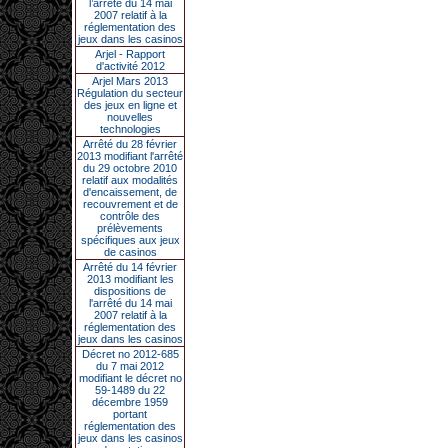
l’arrêté du 14 mai
2007 relatif à la
réglementation des
jeux dans les casinos
Arjel - Rapport
d'activité 2012
Arjel Mars 2013
Régulation du secteur
des jeux en ligne et
nouvelles
technologies
Arrêté du 28 février
2013 modifiant l'arrêté
du 29 octobre 2010
relatif aux modalités
d'encaissement, de
recouvrement et de
contrôle des
prélèvements
spécifiques aux jeux
de casinos
Arrêté du 14 février
2013 modifiant les
dispositions de
l'arrêté du 14 mai
2007 relatif à la
réglementation des
jeux dans les casinos
Décret no 2012-685
du 7 mai 2012
modifiant le décret no
59-1489 du 22
décembre 1959
portant
réglementation des
jeux dans les casinos