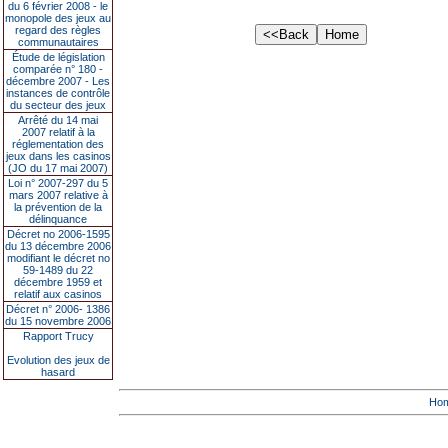
du 6 février 2008 - le
monopole des jeux au
regard des règles
communautaires
Étude de législation
comparée n° 180 -
décembre 2007 - Les
instances de contrôle
du secteur des jeux
Arrêté du 14 mai
2007 relatif à la
réglementation des
jeux dans les casinos
(JO du 17 mai 2007)
Loi n° 2007-297 du 5
mars 2007 relative à
la prévention de la
délinquance
Décret no 2006-1595
du 13 décembre 2006
modifiant le décret no
59-1489 du 22
décembre 1959 et
relatif aux casinos
Décret n° 2006- 1386
du 15 novembre 2006
Rapport Trucy
Evolution des jeux de
hasard
Ho