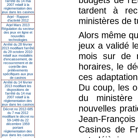
l’arrêté du 14 mai
2007 relatif à la
tardent à re
réglementation des
jeux dans les casinos
Arjel - Rapport
ministères de tu
d'activité 2012
Arjel Mars 2013
Régulation du secteur
Alors même que
des jeux en ligne et
nouvelles
technologies
jeux a validé 
Arrêté du 28 février
2013 modifiant l'arrêté
du 29 octobre 2010
mois sur de 
relatif aux modalités
d'encaissement, de
recouvrement et de
horaires, le dé
contrôle des
prélèvements
ces adaptation
spécifiques aux jeux
de casinos
Arrêté du 14 février
Du coup, les o
2013 modifiant les
dispositions de
l'arrêté du 14 mai
du ministère
2007 relatif à la
réglementation des
jeux dans les casinos
nouvelles prat
Décret no 2012-685
du 7 mai 2012
Jean-François
modifiant le décret no
59-1489 du 22
décembre 1959
Casinos de Fr
portant
réglementation des
jeux dans les casinos