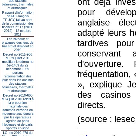
ont déjà inve
des stations
balnéaires, thermales
et climatiques
pour dévelop
Rapport d'information
de M. François
anglaise éle
TRUCY, fait au nom
de la commission des
finances n° 17 (2011-
adapté leurs h
2012) - 12 octobre
2011
Les niveaux et
tardives pou
pratiques des jeux de
hasard et d’argent en
2010
conservant
Décret no 2011-906
du 29 juillet 2011
d'ouverture
modifiant le décret no
59-1489 du 22
décembre 1959
fréquentation, «
portant
réglementation des
jeux dans les casinos
», explique J
des stations
balnéaires, thermales
et climatiques
des casinos 
Décret no 2010-605
du 4 juin 2010 relatif à
directs.
la proportion
maximale des
sommes versées en
moyenne aux joueurs
(source : lesec
par les opérateurs
agréés de paris
hippiques et de paris
sportifs en ligne
LOI no 2010-476 du