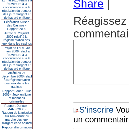
Share
|
12 mai 2010 relative à
l’ouverture à la
concurrence et à la
régulation du secteur
des jeux d’argent et
Réagissez 
de hasard en ligne
Fédération Suisse
des Casinos -
Rapport 2009
commentair
Arrêté du 29 juillet
2009 relatif à la
réglementation des
jeux dans les casinos
Projet de Loi du 30
mars 2009 relatif à
l’ouverture à la
concurrence et à la
régulation du secteur
des jeux d’argent et
de hasard en ligne
Arrêté du 24
décembre 2008 relatif
à la réglementation
des jeux dans les
casinos
Rapport Bauer - Juin
2008 - Jeux en ligne
et menaces
criminelles
Rapport Durieux -
S'inscrire
Vous
MARS 2008 -
Rapport de la mission
sur l’ouverture du
un commentair
marché des jeux
d’argent et de hasard
Rapport d'information