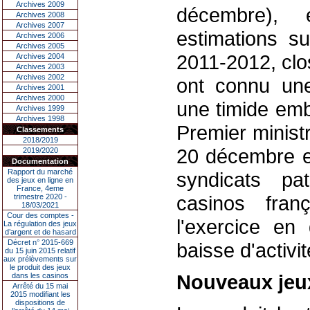
Archives 2009
décembre), 
Archives 2008
Archives 2007
estimations su
Archives 2006
Archives 2005
2011-2012, clos
Archives 2004
Archives 2003
Archives 2002
ont connu une 
Archives 2001
Archives 2000
une timide emb
Archives 1999
Archives 1998
Premier minist
Classements
2018/2019
20 décembre et
2019/2020
Documentation
Rapport du marché
syndicats pa
des jeux en ligne en
France, 4eme
casinos fran
trimestre 2020 -
18/03/2021
Cour des comptes -
l'exercice en
La régulation des jeux
d’argent et de hasard
Décret n° 2015-669
baisse d'activi
du 15 juin 2015 relatif
aux prélèvements sur
le produit des jeux
Nouveaux jeu
dans les casinos
Arrêté du 15 mai
2015 modifiant les
dispositions de