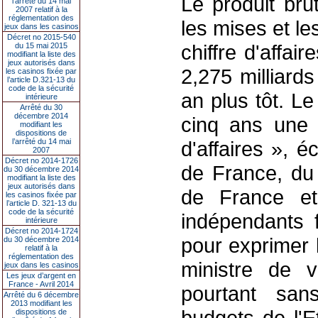
Le produit bru
l’arrêté du 14 mai
2007 relatif à la
réglementation des
les mises et le
jeux dans les casinos
Décret no 2015-540
chiffre d'affai
du 15 mai 2015
modifiant la liste des
jeux autorisés dans
2,275 milliards
les casinos fixée par
l’article D.321-13 du
code de la sécurité
an plus tôt. L
intérieure
Arrêté du 30
décembre 2014
cinq ans une 
modifiant les
dispositions de
l’arrêté du 14 mai
d'affaires », 
2007
Décret no 2014-1726
de France, du
du 30 décembre 2014
modifiant la liste des
jeux autorisés dans
de France et
les casinos fixée par
l’article D. 321-13 du
code de la sécurité
indépendants 
intérieure
Décret no 2014-1724
pour exprimer 
du 30 décembre 2014
relatif à la
réglementation des
ministre de v
jeux dans les casinos
Les jeux d’argent en
France - Avril 2014
pourtant san
Arrêté du 6 décembre
2013 modifiant les
budgets de l'E
dispositions de