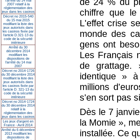
de 24 % du pr
l’arrêté du 14 mai
2007 relatif à la
réglementation des
chiffre que le
jeux dans les casinos
Décret no 2015-540
L'effet crise s
du 15 mai 2015
modifiant la liste des
jeux autorisés dans
monde des cas
les casinos fixée par
l’article D.321-13 du
code de la sécurité
gens ont besoi
intérieure
Arrêté du 30
décembre 2014
Les Français n
modifiant les
dispositions de
l’arrêté du 14 mai
de grattage.
2007
Décret no 2014-1726
identique » à
du 30 décembre 2014
modifiant la liste des
jeux autorisés dans
millions d'eur
les casinos fixée par
l’article D. 321-13 du
code de la sécurité
s'en sort pas s
intérieure
Décret no 2014-1724
du 30 décembre 2014
Dès le 7 janvi
relatif à la
réglementation des
jeux dans les casinos
la Momie », me
Les jeux d’argent en
France - Avril 2014
Arrêté du 6 décembre
installée. Ce q
2013 modifiant les
dispositions de