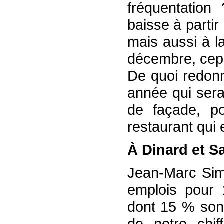
fréquentatio
baisse à partir
mais aussi à l
décembre, cepen
De quoi redonn
année qui sera
de façade, po
restaurant qui
À Dinard et Sa
Jean-Marc Simo
emplois pour 1
dont 15 % sont
de notre chiff