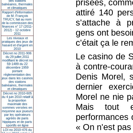
prisées, comme
des stations
balnéaires, thermales
et climatiques
attiré 140 per
Rapport d'information
de M. François
TRUCY, fait au nom
s'attache à p
de la commission des
finances n° 17 (2011-
gens ont besoi
2012) - 12 octobre
2011
Les niveaux et
c'était ça le r
pratiques des jeux de
hasard et d’argent en
2010
Décret no 2011-906
Le casino de S
du 29 juillet 2011
modifiant le décret no
à contre-coura
59-1489 du 22
décembre 1959
portant
Denis Morel, s
réglementation des
jeux dans les casinos
des stations
dernier exerci
balnéaires, thermales
et climatiques
Décret no 2010-605
Morel ne nie pa
du 4 juin 2010 relatif à
la proportion
Mais tout e
maximale des
sommes versées en
moyenne aux joueurs
performances d
par les opérateurs
agréés de paris
hippiques et de paris
« On n'est pas
sportifs en ligne
LOI no 2010-476 du