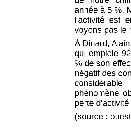
année à 5 %. Ma
l'activité est
voyons pas le b
À Dinard, Alain
qui emploie 9
% de son effecti
négatif des cont
considérable
phénomène ob
perte d'activit
(source : ouest