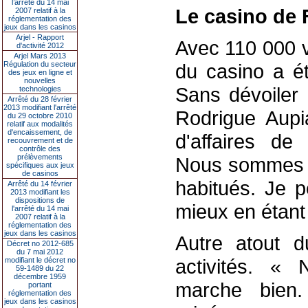
l’arrêté du 14 mai
Le casino de F
2007 relatif à la
réglementation des
jeux dans les casinos
Arjel - Rapport
Avec 110 000 v
d'activité 2012
Arjel Mars 2013
Régulation du secteur
du casino a ét
des jeux en ligne et
nouvelles
Sans dévoiler 
technologies
Arrêté du 28 février
2013 modifiant l'arrêté
Rodrigue Aupi
du 29 octobre 2010
relatif aux modalités
d'encaissement, de
d'affaires de
recouvrement et de
contrôle des
prélèvements
Nous sommes un
spécifiques aux jeux
de casinos
habitués. Je 
Arrêté du 14 février
2013 modifiant les
dispositions de
mieux en étant 
l'arrêté du 14 mai
2007 relatif à la
réglementation des
jeux dans les casinos
Autre atout d
Décret no 2012-685
du 7 mai 2012
activités. « 
modifiant le décret no
59-1489 du 22
décembre 1959
marche bien.
portant
réglementation des
jeux dans les casinos