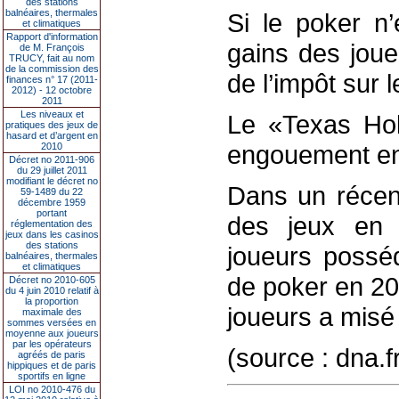
des stations
balnéaires, thermales
Si le poker n’
et climatiques
Rapport d'information
gains des joue
de M. François
TRUCY, fait au nom
de la commission des
de l’impôt sur le
finances n° 17 (2011-
2012) - 12 octobre
2011
Les niveaux et
Le «Texas Hol
pratiques des jeux de
hasard et d’argent en
engouement en 
2010
Décret no 2011-906
du 29 juillet 2011
modifiant le décret no
Dans un récent
59-1489 du 22
décembre 1959
portant
des jeux en l
réglementation des
jeux dans les casinos
des stations
joueurs posséd
balnéaires, thermales
et climatiques
de poker en 20
Décret no 2010-605
du 4 juin 2010 relatif à
la proportion
joueurs a misé 
maximale des
sommes versées en
moyenne aux joueurs
par les opérateurs
(source : dna.f
agréés de paris
hippiques et de paris
sportifs en ligne
LOI no 2010-476 du