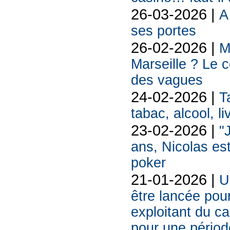
26-03-2026 |
A
ses portes
26-02-2026 |
M
Marseille ? Le 
des vagues
24-02-2026 |
T
tabac, alcool, liv
23-02-2026 |
"
ans, Nicolas est
poker
21-01-2026 |
U
être lancée pour
exploitant du ca
pour une périod