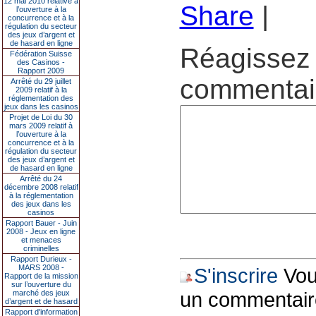
12 mai 2010 relative à
Share
|
l’ouverture à la
concurrence et à la
régulation du secteur
des jeux d’argent et
de hasard en ligne
Réagissez 
Fédération Suisse
des Casinos -
Rapport 2009
commentair
Arrêté du 29 juillet
2009 relatif à la
réglementation des
jeux dans les casinos
Projet de Loi du 30
mars 2009 relatif à
l’ouverture à la
concurrence et à la
régulation du secteur
des jeux d’argent et
de hasard en ligne
Arrêté du 24
décembre 2008 relatif
à la réglementation
des jeux dans les
casinos
Rapport Bauer - Juin
2008 - Jeux en ligne
et menaces
criminelles
Rapport Durieux -
MARS 2008 -
S'inscrire
Vous
Rapport de la mission
sur l’ouverture du
un commentair
marché des jeux
d’argent et de hasard
Rapport d'information