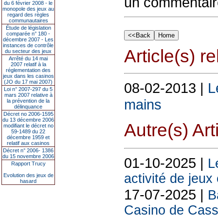
un commentair
du 6 février 2008 - le
monopole des jeux au
regard des règles
communautaires
Étude de législation
comparée n° 180 -
décembre 2007 - Les
instances de contrôle
Article(s) rel
du secteur des jeux
Arrêté du 14 mai
2007 relatif à la
réglementation des
jeux dans les casinos
(JO du 17 mai 2007)
08-02-2013 |
L
Loi n° 2007-297 du 5
mars 2007 relative à
mains
la prévention de la
délinquance
Décret no 2006-1595
du 13 décembre 2006
Autre(s) Art
modifiant le décret no
59-1489 du 22
décembre 1959 et
relatif aux casinos
Décret n° 2006- 1386
du 15 novembre 2006
01-10-2025 |
L
Rapport Trucy
activité de jeux
Evolution des jeux de
hasard
17-07-2025 |
B
Casino de Cassi