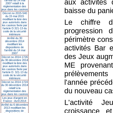
aux activités 
l’arrêté du 14 mai
2007 relatif à la
réglementation des
baisse du pani
jeux dans les casinos
Décret no 2015-540
du 15 mai 2015
modifiant la liste des
Le chiffre 
jeux autorisés dans
les casinos fixée par
progression
l’article D.321-13 du
code de la sécurité
intérieure
périmètre cons
Arrêté du 30
décembre 2014
modifiant les
activités Bar 
dispositions de
l’arrêté du 14 mai
2007
des Jeux augm
Décret no 2014-1726
du 30 décembre 2014
ME provenant
modifiant la liste des
jeux autorisés dans
les casinos fixée par
prélèvements 
l’article D. 321-13 du
code de la sécurité
intérieure
l'année précéd
Décret no 2014-1724
du 30 décembre 2014
relatif à la
du nouveau ca
réglementation des
jeux dans les casinos
Les jeux d’argent en
L'activité J
France - Avril 2014
Arrêté du 6 décembre
2013 modifiant les
croissance 
dispositions de