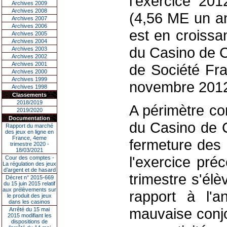
l'exercice 201
Archives 2009
Archives 2008
(4,56 ME un an
Archives 2007
Archives 2006
est en croissa
Archives 2005
Archives 2004
du Casino de C
Archives 2003
Archives 2002
Archives 2001
de Société Fra
Archives 2000
Archives 1999
novembre 201
Archives 1998
Classements
2018/2019
A périmètre con
2019/2020
Documentation
du Casino de C
Rapport du marché
des jeux en ligne en
France, 4eme
fermeture des 
trimestre 2020 -
18/03/2021
l'exercice préc
Cour des comptes -
La régulation des jeux
d’argent et de hasard
trimestre s'él
Décret n° 2015-669
du 15 juin 2015 relatif
aux prélèvements sur
rapport à l'
le produit des jeux
dans les casinos
mauvaise conj
Arrêté du 15 mai
2015 modifiant les
dispositions de