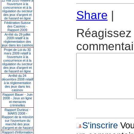
12 mai 2010 relative à
l’ouverture à la
concurrence et à la
Share
|
régulation du secteur
des jeux d’argent et
de hasard en ligne
Fédération Suisse
des Casinos -
Réagissez 
Rapport 2009
Arrêté du 29 juillet
2009 relatif à la
réglementation des
commentair
jeux dans les casinos
Projet de Loi du 30
mars 2009 relatif à
l’ouverture à la
concurrence et à la
régulation du secteur
des jeux d’argent et
de hasard en ligne
Arrêté du 24
décembre 2008 relatif
à la réglementation
des jeux dans les
casinos
Rapport Bauer - Juin
2008 - Jeux en ligne
et menaces
criminelles
Rapport Durieux -
MARS 2008 -
Rapport de la mission
sur l’ouverture du
S'inscrire
Vous
marché des jeux
d’argent et de hasard
Rapport d'information