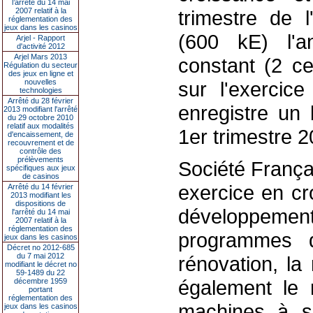
l’arrêté du 14 mai
2007 relatif à la
trimestre de 
réglementation des
jeux dans les casinos
(600 kE) l'a
Arjel - Rapport
d'activité 2012
Arjel Mars 2013
constant (2 ce
Régulation du secteur
des jeux en ligne et
nouvelles
sur l'exercice
technologies
Arrêté du 28 février
enregistre un
2013 modifiant l'arrêté
du 29 octobre 2010
relatif aux modalités
1er trimestre 
d'encaissement, de
recouvrement et de
contrôle des
prélèvements
Société França
spécifiques aux jeux
de casinos
exercice en cr
Arrêté du 14 février
2013 modifiant les
dispositions de
développemen
l'arrêté du 14 mai
2007 relatif à la
réglementation des
programmes d
jeux dans les casinos
Décret no 2012-685
du 7 mai 2012
rénovation, la
modifiant le décret no
59-1489 du 22
également le 
décembre 1959
portant
réglementation des
machines à so
jeux dans les casinos