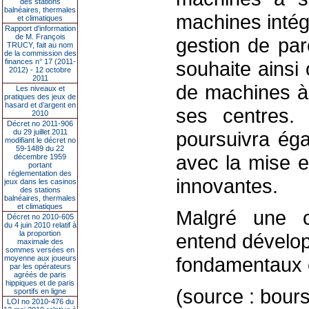
des stations
balnéaires, thermales
machines intég
et climatiques
Rapport d'information
de M. François
gestion de par
TRUCY, fait au nom
de la commission des
finances n° 17 (2011-
souhaite ainsi
2012) - 12 octobre
2011
de machines à s
Les niveaux et
pratiques des jeux de
hasard et d’argent en
ses centres.
2010
Décret no 2011-906
du 29 juillet 2011
poursuivra ég
modifiant le décret no
59-1489 du 22
avec la mise e
décembre 1959
portant
réglementation des
innovantes.
jeux dans les casinos
des stations
balnéaires, thermales
et climatiques
Malgré une co
Décret no 2010-605
du 4 juin 2010 relatif à
la proportion
entend dévelop
maximale des
sommes versées en
fondamentaux 
moyenne aux joueurs
par les opérateurs
agréés de paris
hippiques et de paris
(source : bours
sportifs en ligne
LOI no 2010-476 du