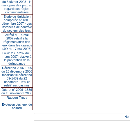
du 6 février 2008 - le
monopole des jeux au
regard des règles
communautaires
Étude de législation
comparée n° 180 -
décembre 2007 - Les
instances de contrôle
du secteur des jeux
Arrêté du 14 mai
2007 relatif à la
réglementation des
jeux dans les casinos
(JO du 17 mai 2007)
Loi n° 2007-297 du 5
mars 2007 relative à
la prévention de la
délinquance
Décret no 2006-1595
du 13 décembre 2006
modifiant le décret no
59-1489 du 22
décembre 1959 et
relatif aux casinos
Décret n° 2006- 1386
du 15 novembre 2006
Rapport Trucy
Evolution des jeux de
hasard
Ho