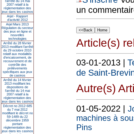
l’arrêté du 14 mai
2007 relatif à la
un commentair
réglementation des
jeux dans les casinos
Arjel - Rapport
d'activité 2012
Arjel Mars 2013
Régulation du secteur
des jeux en ligne et
nouvelles
technologies
Article(s) rel
Arrêté du 28 février
2013 modifiant l'arrêté
du 29 octobre 2010
relatif aux modalités
d'encaissement, de
03-01-2013 |
T
recouvrement et de
contrôle des
prélèvements
de Saint-Brevi
spécifiques aux jeux
de casinos
Arrêté du 14 février
2013 modifiant les
Autre(s) Art
dispositions de
l'arrêté du 14 mai
2007 relatif à la
réglementation des
jeux dans les casinos
01-05-2022 |
Décret no 2012-685
J
du 7 mai 2012
modifiant le décret no
machines à sous
59-1489 du 22
décembre 1959
portant
Pins
réglementation des
jeux dans les casinos