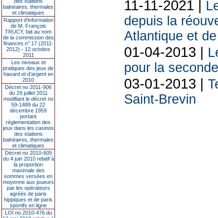
11-11-2021 |
des stations
L
balnéaires, thermales
et climatiques
depuis la réouv
Rapport d'information
de M. François
Atlantique et d
TRUCY, fait au nom
de la commission des
finances n° 17 (2011-
01-04-2013 |
L
2012) - 12 octobre
2011
Les niveaux et
pour la seconde 
pratiques des jeux de
hasard et d’argent en
03-01-2013 |
T
2010
Décret no 2011-906
du 29 juillet 2011
Saint-Brevin
modifiant le décret no
59-1489 du 22
décembre 1959
portant
réglementation des
jeux dans les casinos
des stations
balnéaires, thermales
et climatiques
Décret no 2010-605
du 4 juin 2010 relatif à
la proportion
maximale des
sommes versées en
moyenne aux joueurs
par les opérateurs
agréés de paris
hippiques et de paris
sportifs en ligne
LOI no 2010-476 du