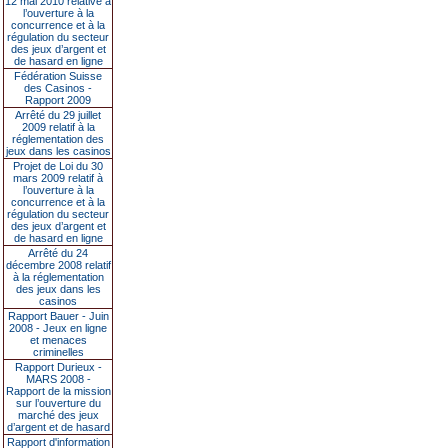
12 mai 2010 relative à
l’ouverture à la
concurrence et à la
régulation du secteur
des jeux d’argent et
de hasard en ligne
Fédération Suisse
des Casinos -
Rapport 2009
Arrêté du 29 juillet
2009 relatif à la
réglementation des
jeux dans les casinos
Projet de Loi du 30
mars 2009 relatif à
l’ouverture à la
concurrence et à la
régulation du secteur
des jeux d’argent et
de hasard en ligne
Arrêté du 24
décembre 2008 relatif
à la réglementation
des jeux dans les
casinos
Rapport Bauer - Juin
2008 - Jeux en ligne
et menaces
criminelles
Rapport Durieux -
MARS 2008 -
Rapport de la mission
sur l’ouverture du
marché des jeux
d’argent et de hasard
Rapport d'information