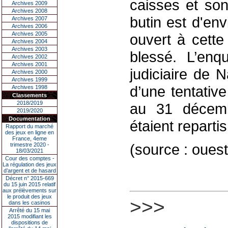
caisses et son
Archives 2009
Archives 2008
butin est d'env
Archives 2007
Archives 2006
Archives 2005
ouvert à cette
Archives 2004
Archives 2003
blessé. L’enq
Archives 2002
Archives 2001
judiciaire de N
Archives 2000
Archives 1999
d’une tentativ
Archives 1998
Classements
2018/2019
au 31 décemb
2019/2020
Documentation
étaient repartis
Rapport du marché
des jeux en ligne en
France, 4eme
(source : ouest
trimestre 2020 -
18/03/2021
Cour des comptes -
La régulation des jeux
d’argent et de hasard
Décret n° 2015-669
du 15 juin 2015 relatif
aux prélèvements sur
le produit des jeux
>>>
dans les casinos
Arrêté du 15 mai
2015 modifiant les
dispositions de