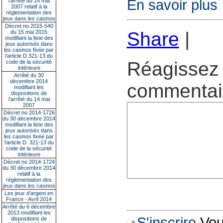
En savoir plus
l’arrêté du 14 mai
2007 relatif à la
réglementation des
jeux dans les casinos
Décret no 2015-540
Share
|
du 15 mai 2015
modifiant la liste des
jeux autorisés dans
les casinos fixée par
l’article D.321-13 du
Réagissez 
code de la sécurité
intérieure
Arrêté du 30
décembre 2014
commentair
modifiant les
dispositions de
l’arrêté du 14 mai
2007
Décret no 2014-1726
du 30 décembre 2014
modifiant la liste des
jeux autorisés dans
les casinos fixée par
l’article D. 321-13 du
code de la sécurité
intérieure
Décret no 2014-1724
du 30 décembre 2014
relatif à la
réglementation des
jeux dans les casinos
Les jeux d’argent en
France - Avril 2014
Arrêté du 6 décembre
2013 modifiant les
S'inscrire
Vous
dispositions de