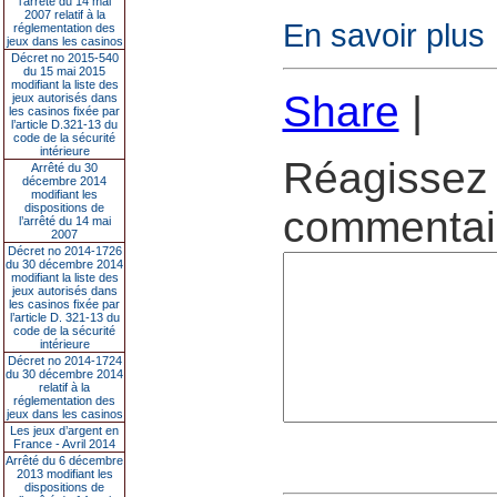
l’arrêté du 14 mai
2007 relatif à la
En savoir plus
réglementation des
jeux dans les casinos
Décret no 2015-540
du 15 mai 2015
modifiant la liste des
Share
|
jeux autorisés dans
les casinos fixée par
l’article D.321-13 du
code de la sécurité
intérieure
Réagissez 
Arrêté du 30
décembre 2014
modifiant les
dispositions de
commentair
l’arrêté du 14 mai
2007
Décret no 2014-1726
du 30 décembre 2014
modifiant la liste des
jeux autorisés dans
les casinos fixée par
l’article D. 321-13 du
code de la sécurité
intérieure
Décret no 2014-1724
du 30 décembre 2014
relatif à la
réglementation des
jeux dans les casinos
Les jeux d’argent en
France - Avril 2014
Arrêté du 6 décembre
2013 modifiant les
dispositions de