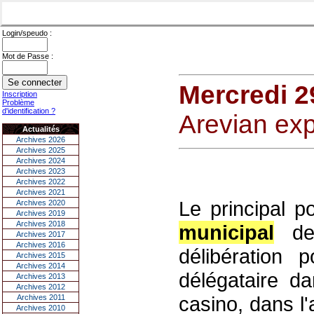
Login/speudo :
Mot de Passe :
Mercredi 2
Inscription
Problème
d'identification ?
Arevian exp
Actualités
Archives 2026
Archives 2025
Archives 2024
Archives 2023
Archives 2022
Archives 2021
Le principal p
Archives 2020
Archives 2019
Archives 2018
municipal
de 
Archives 2017
Archives 2016
délibération 
Archives 2015
Archives 2014
délégataire da
Archives 2013
Archives 2012
casino, dans l
Archives 2011
Archives 2010