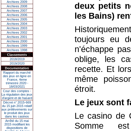
Archives 2009
deux petits 
Archives 2008
Archives 2007
les Bains) ren
Archives 2006
Archives 2005
Archives 2004
Historiquemen
Archives 2003
Archives 2002
toujours eu d
Archives 2001
Archives 2000
Archives 1999
n'échappe pas
Archives 1998
Classements
oblige, les c
2018/2019
2019/2020
recette. Et lor
Documentation
Rapport du marché
même poisson
des jeux en ligne en
France, 4eme
trimestre 2020 -
étroit.
18/03/2021
Cour des comptes -
La régulation des jeux
d’argent et de hasard
Le jeux sont fa
Décret n° 2015-669
du 15 juin 2015 relatif
aux prélèvements sur
Le casino de 
le produit des jeux
dans les casinos
Arrêté du 15 mai
Somme est 
2015 modifiant les
dispositions de