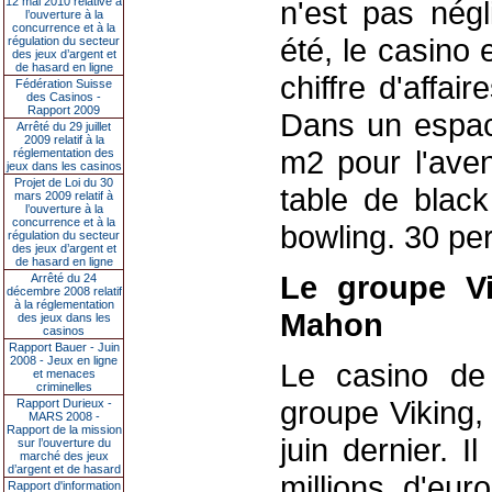
12 mai 2010 relative à
n'est pas négl
l’ouverture à la
concurrence et à la
été, le casino 
régulation du secteur
des jeux d’argent et
de hasard en ligne
chiffre d'affai
Fédération Suisse
des Casinos -
Rapport 2009
Dans un espac
Arrêté du 29 juillet
2009 relatif à la
m2 pour l'aven
réglementation des
jeux dans les casinos
Projet de Loi du 30
table de black
mars 2009 relatif à
l’ouverture à la
concurrence et à la
bowling. 30 pe
régulation du secteur
des jeux d’argent et
de hasard en ligne
Le groupe Vi
Arrêté du 24
décembre 2008 relatif
à la réglementation
Mahon
des jeux dans les
casinos
Rapport Bauer - Juin
2008 - Jeux en ligne
Le casino de 
et menaces
criminelles
groupe Viking,
Rapport Durieux -
MARS 2008 -
Rapport de la mission
juin dernier. I
sur l’ouverture du
marché des jeux
d’argent et de hasard
millions d'eur
Rapport d'information