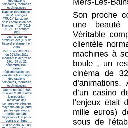
Mers-Les-Bain
des stations
balnéaires, thermales
et climatiques
Rapport d'information
Son proche con
de M. François
TRUCY, fait au nom
une beauté p
de la commission des
finances n° 17 (2011-
2012) - 12 octobre
Véritable comp
2011
Les niveaux et
pratiques des jeux de
clientèle norm
hasard et d’argent en
2010
machines à sou
Décret no 2011-906
du 29 juillet 2011
modifiant le décret no
boule , un res
59-1489 du 22
décembre 1959
portant
cinéma de 32
réglementation des
jeux dans les casinos
des stations
d'animations. 
balnéaires, thermales
et climatiques
d'un casino de
Décret no 2010-605
du 4 juin 2010 relatif à
la proportion
l'enjeux était
maximale des
sommes versées en
moyenne aux joueurs
mille euros) 
par les opérateurs
agréés de paris
hippiques et de paris
sous de l'éta
sportifs en ligne
LOI no 2010-476 du