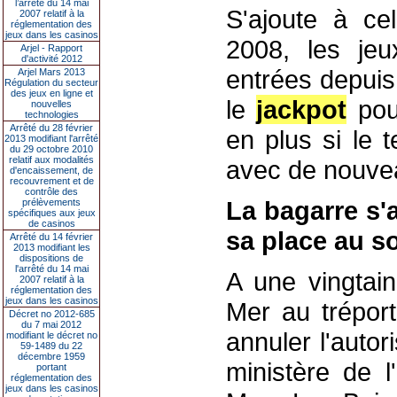
l’arrêté du 14 mai
S'ajoute à cel
2007 relatif à la
réglementation des
jeux dans les casinos
2008, les jeu
Arjel - Rapport
d'activité 2012
entrées depuis 
Arjel Mars 2013
Régulation du secteur
des jeux en ligne et
le
jackpot
pour
nouvelles
technologies
Arrêté du 28 février
en plus si le t
2013 modifiant l'arrêté
du 29 octobre 2010
relatif aux modalités
avec de nouvea
d'encaissement, de
recouvrement et de
contrôle des
La bagarre s'
prélèvements
spécifiques aux jeux
de casinos
sa place au so
Arrêté du 14 février
2013 modifiant les
dispositions de
l'arrêté du 14 mai
A une vingtai
2007 relatif à la
réglementation des
jeux dans les casinos
Mer au tréport
Décret no 2012-685
du 7 mai 2012
annuler l'autor
modifiant le décret no
59-1489 du 22
décembre 1959
ministère de l
portant
réglementation des
jeux dans les casinos