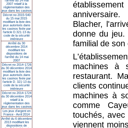
l’arrêté du 14 mai
établissement
2007 relatif à la
réglementation des
jeux dans les casinos
anniversaire
Décret no 2015-540
du 15 mai 2015
Blacher, l'arr
modifiant la liste des
jeux autorisés dans
les casinos fixée par
donne du jeu. 
l’article D.321-13 du
code de la sécurité
intérieure
familial de son 
Arrêté du 30
décembre 2014
modifiant les
dispositions de
L'établissem
l’arrêté du 14 mai
2007
machines à s
Décret no 2014-1726
du 30 décembre 2014
modifiant la liste des
restaurant. M
jeux autorisés dans
les casinos fixée par
l’article D. 321-13 du
clients continu
code de la sécurité
intérieure
machines à sou
Décret no 2014-1724
du 30 décembre 2014
relatif à la
comme Cayeu
réglementation des
jeux dans les casinos
Les jeux d’argent en
touchés, avec 
France - Avril 2014
Arrêté du 6 décembre
viennent moins
2013 modifiant les
dispositions de