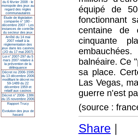
du 6 février 2008 - le
monopole des jeux au
équipé de 50
regard des règles
communautaires
fonctionnant s
Étude de législation
comparée n° 180 -
décembre 2007 - Les
centaine de 
instances de contrôle
du secteur des jeux
Arrêté du 14 mai
cinquante p
2007 relatif à la
réglementation des
embauchées. 
jeux dans les casinos
(JO du 17 mai 2007)
Loi n° 2007-297 du 5
balnéaire. Ce "p
mars 2007 relative à
la prévention de la
délinquance
sa place. Cert
Décret no 2006-1595
du 13 décembre 2006
Las Vegas, mai
modifiant le décret no
59-1489 du 22
décembre 1959 et
guerre n'est pas
relatif aux casinos
Décret n° 2006- 1386
du 15 novembre 2006
Rapport Trucy
(source : franc
Evolution des jeux de
hasard
Share
|