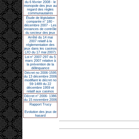
du 6 février 2008 - le
monopole des jeux au
regard des règles
communautaires
Étude de législation
comparée n° 180 -
décembre 2007 - Les
instances de contrôle
du secteur des jeux
Arrêté du 14 mai
2007 relatif à la
réglementation des
jeux dans les casinos
(JO du 17 mai 2007)
Loi n° 2007-297 du 5
mars 2007 relative à
la prévention de la
délinquance
Décret no 2006-1595
du 13 décembre 2006
modifiant le décret no
59-1489 du 22
décembre 1959 et
relatif aux casinos
Décret n° 2006- 1386
du 15 novembre 2006
Rapport Trucy
Evolution des jeux de
hasard