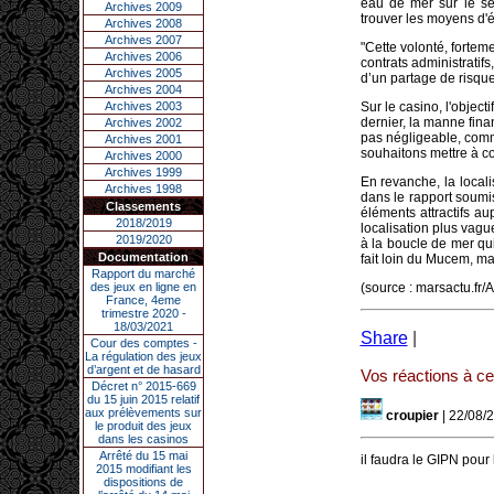
eau de mer sur le se
Archives 2009
trouver les moyens d'éq
Archives 2008
Archives 2007
"Cette volonté, forteme
Archives 2006
contrats administratifs
Archives 2005
d’un partage de risque
Archives 2004
Archives 2003
Sur le casino, l'objec
dernier, la manne finan
Archives 2002
pas négligeable, comm
Archives 2001
souhaitons mettre à co
Archives 2000
Archives 1999
En revanche, la local
Archives 1998
dans le rapport soumi
Classements
éléments attractifs aup
2018/2019
localisation plus vague
2019/2020
à la boucle de mer qui
Documentation
fait loin du Mucem, mai
Rapport du marché
des jeux en ligne en
(source : marsactu.fr/
France, 4eme
trimestre 2020 -
18/03/2021
Share
|
Cour des comptes -
La régulation des jeux
d’argent et de hasard
Vos réactions à cet
Décret n° 2015-669
du 15 juin 2015 relatif
aux prélèvements sur
croupier
| 22/08/
le produit des jeux
dans les casinos
Arrêté du 15 mai
il faudra le GIPN pour
2015 modifiant les
dispositions de