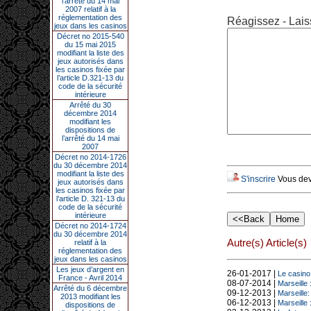
l’arrêté du 14 mai
2007 relatif à la
réglementation des
Réagissez - Lais
jeux dans les casinos
Décret no 2015-540
du 15 mai 2015
modifiant la liste des
jeux autorisés dans
les casinos fixée par
l’article D.321-13 du
code de la sécurité
intérieure
Arrêté du 30
décembre 2014
modifiant les
dispositions de
l’arrêté du 14 mai
2007
Décret no 2014-1726
du 30 décembre 2014
modifiant la liste des
S'inscrire
Vous deve
jeux autorisés dans
les casinos fixée par
l’article D. 321-13 du
code de la sécurité
intérieure
Décret no 2014-1724
du 30 décembre 2014
Autre(s) Article(s)
relatif à la
réglementation des
jeux dans les casinos
Les jeux d’argent en
26-01-2017 |
Le casino
France - Avril 2014
08-07-2014 |
Marseille 
Arrêté du 6 décembre
09-12-2013 |
Marseille
2013 modifiant les
06-12-2013 |
Marseille
dispositions de