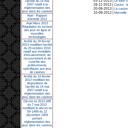
03-12-2013 |
Le futur c
l’arrêté du 14 mai
2007 relatif à la
28-11-2013 |
Casino : l
réglementation des
20-08-2013 |
Le casino
jeux dans les casinos
10-08-2012 |
Marseille 
Arjel - Rapport
d'activité 2012
Arjel Mars 2013
Régulation du secteur
des jeux en ligne et
nouvelles
technologies
Arrêté du 28 février
2013 modifiant l'arrêté
du 29 octobre 2010
relatif aux modalités
d'encaissement, de
recouvrement et de
contrôle des
prélèvements
spécifiques aux jeux
de casinos
Arrêté du 14 février
2013 modifiant les
dispositions de
l'arrêté du 14 mai
2007 relatif à la
réglementation des
jeux dans les casinos
Décret no 2012-685
du 7 mai 2012
modifiant le décret no
59-1489 du 22
décembre 1959
portant
réglementation des
jeux dans les casinos