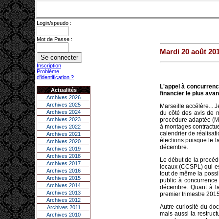
Login/speudo :
Mot de Passe :
Mardi 20 août 20
Inscription
Problème
d'identification ?
L'appel à concurrenc
Actualités
financier le plus ava
Archives 2026
Archives 2025
Marseille accélère... 
Archives 2024
du côté des avis de m
Archives 2023
procédure adaptée (Map
à montages contractuel
Archives 2022
calendrier de réalisati
Archives 2021
élections puisque le 
Archives 2020
décembre.
Archives 2019
Archives 2018
Le début de la procéd
Archives 2017
locaux (CCSPL) qui est
Archives 2016
tout de même la possib
Archives 2015
public à concurrence 
Archives 2014
décembre. Quant à la 
Archives 2013
premier trimestre 2015.
Archives 2012
Autre curiosité du doc
Archives 2011
mais aussi la restruc
Archives 2010