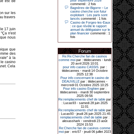
pour septembre 2026
ue est de
Le plus gros gain gagné depuis plus
commenté : 2 fois
de 20 ans dans l’établissement.
Bagnères-de-Bigorre – Le
casino cherche son futur
on sur les
exploitant : Les paris sont
 au travers
lancés
commenté : 1 fois
Casino de Forges-les-Eaux
31-03-2026|
: ce que révèle le rapport
le 17 juin
annuel du délégataire sur le
Série de jackpots au casino JOA de
 "Ça n'est
plan financier
commenté : 1
Gujan-Mestras : ce mois de mars a
fois
été fructueux pour quelques
n que nous
joueurs. D’abord avec 44 207 euros
remportés le dimanche 22 mars sur
une machine à sous pour une mise
hnique que
Forum
initiale de 5,28 €. Puis quelques
 comme des
jours plus tard, le vendredi 27 mars,
Re:Re:Cherche fan de casinos
rale" à la
un joueur a décroché 12 086 euros
comme moi
par : titidecannes - lundi
 le casino
sur une autre machine à sous.
20 avril 2026 10:01
anet. Cela
pour info casino CASSIS.
par :
Enfin, troisième et dernier jackpot,
titidecannes - mardi 14 Octobre
record cette fois-ci, le samedi 28
2025 12:38
mars dernier. Quelque 111 322
Pour info concernant le casino de
euros ont été remportés sur la table
DEAUVILLE
par : titidecannes -
d’Ultimate Texas Hold’em Poker,
mercredi 01 Octobre 2025 10:25
grâce à une mise de 5 euros sur la
Pour info casino Enghien
par :
case bonus et une quinte flush
titidecannes - mardi 30 septembre
royale. Ces gains ont été annoncés
2025 09:56
dans un communiqué diffusé par le
Re:remplacements chef de table
par
casino ce lundi 30 mars en soirée.
: Lucas93 - samedi 28 juin 2025
11:01
Re:remplacements chef de table
par
: Lucas93 - jeudi 26 juin 2025 21:45
remplacements chef de table
par :
11-01-2026|
alexasshark - vendredi 23 août
2024 15:53
Dimanche 11 janvier, en soirée, une
Re:Cherche fan de casinos comme
cliente retraitée de 78 ans, habitant
moi
par : eric57 - jeudi 06 juillet 2023
Trémuson, a eu l’énorme surprise