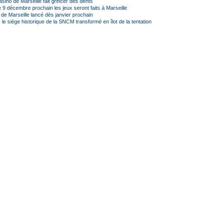
asino de Marseille fait grincer des dents
e 9 décembre prochain les jeux seront faits à Marseille
 de Marseille lancé dès janvier prochain
: le siège historique de la SNCM transformé en îlot de la tentation