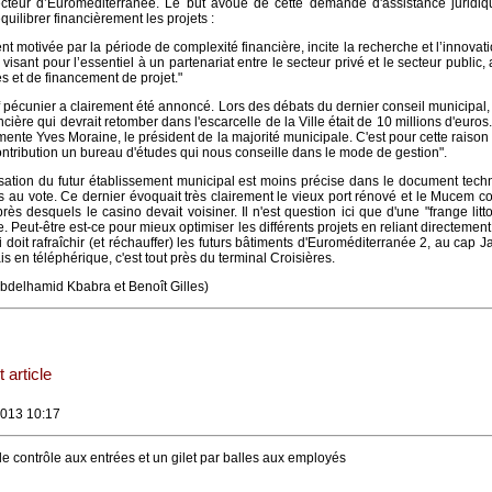
cteur d’Euroméditerranée. Le but avoué de cette demande d'assistance juridiq
uilibrer financièrement les projets :
nt motivée par la période de complexité financière, incite la recherche et l’innovati
, visant pour l’essentiel à un partenariat entre le secteur privé et le secteur public,
s et de financement de projet."
tif pécunier a clairement été annoncé. Lors des débats du dernier conseil municipal, 
cière qui devrait retomber dans l'escarcelle de la Ville était de 10 millions d'euros.
ente Yves Moraine, le président de la majorité municipale. C'est pour cette raiso
ntribution un bureau d'études qui nous conseille dans le mode de gestion".
isation du futur établissement municipal est moins précise dans le document tec
s au vote. Ce dernier évoquait très clairement le vieux port rénové et le Mucem
rès desquels le casino devait voisiner. Il n'est question ici que d'une "frange litto
. Peut-être est-ce pour mieux optimiser les différents projets en reliant directement
 doit rafraîchir (et réchauffer) les futurs bâtiments d'Euroméditerranée 2, au cap J
s en téléphérique, c'est tout près du terminal Croisières.
Abdelhamid Kbabra et Benoît Gilles)
 article
2013 10:17
 le contrôle aux entrées et un gilet par balles aux employés