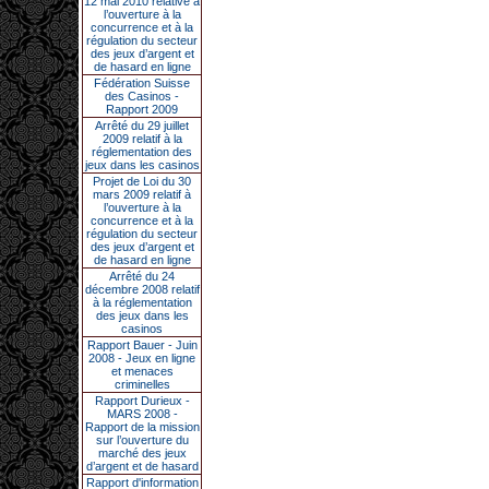
12 mai 2010 relative à
l’ouverture à la
concurrence et à la
régulation du secteur
des jeux d’argent et
de hasard en ligne
Fédération Suisse
des Casinos -
Rapport 2009
Arrêté du 29 juillet
2009 relatif à la
réglementation des
jeux dans les casinos
Projet de Loi du 30
mars 2009 relatif à
l’ouverture à la
concurrence et à la
régulation du secteur
des jeux d’argent et
de hasard en ligne
Arrêté du 24
décembre 2008 relatif
à la réglementation
des jeux dans les
casinos
Rapport Bauer - Juin
2008 - Jeux en ligne
et menaces
criminelles
Rapport Durieux -
MARS 2008 -
Rapport de la mission
sur l’ouverture du
marché des jeux
d’argent et de hasard
Rapport d'information