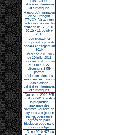
des stations
balnéaires, thermales
et climatiques
Rapport d'information
de M. François
TRUCY, fait au nom
de la commission des
finances n° 17 (2011-
2012) - 12 octobre
2011
Les niveaux et
pratiques des jeux de
hasard et d’argent en
2010
Décret no 2011-906
du 29 juillet 2011
modifiant le décret no
59-1489 du 22
décembre 1959
portant
réglementation des
jeux dans les casinos
des stations
balnéaires, thermales
et climatiques
Décret no 2010-605
du 4 juin 2010 relatif à
la proportion
maximale des
sommes versées en
moyenne aux joueurs
par les opérateurs
agréés de paris
hippiques et de paris
sportifs en ligne
LOI no 2010-476 du