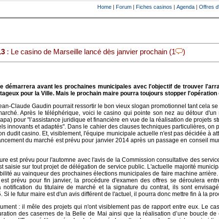
Home
|
Forum
|
Fiches casinos
|
Agenda
|
Offres d
13
: Le casino de Marseille lancé dès janvier prochain (1
)
e démarrera avant les prochaines municipales avec l'objectif de trouver l'ar
ntageux pour la Ville. Mais le prochain maire pourra toujours stopper l'opération
Jean-Claude Gaudin pourrait ressortir le bon vieux slogan promotionnel tant cela s
arché. Après le téléphérique, voici le casino qui pointe son nez au détour d'u
a) pour "l’assistance juridique et financière en vue de la réalisation de projets st
s innovants et adaptés". Dans le cahier des clauses techniques particulières, on pe
on dudit casino. Et, visiblement, l'équipe municipale actuelle n'est pas décidée à at
lancement du marché est prévu pour janvier 2014 après un passage en conseil mu
ure est prévu pour l'automne avec l'avis de la Commission consultative des servic
 saisie sur tout projet de délégation de service public. L'actuelle majorité municip
ilité au vainqueur des prochaines élections municipales de faire machine arrière. 
est prévu pour fin janvier, la procédure d'examen des offres se déroulera entr
notification du titulaire de marché et la signature du contrat, ils sont envisag
 Si le futur maire est d'un avis différent de l'actuel, il pourra donc mettre fin à la pr
ument : il mêle des projets qui n'ont visiblement pas de rapport entre eux. Le ca
turation des casernes de la Belle de Mai ainsi que la réalisation d’une boucle de