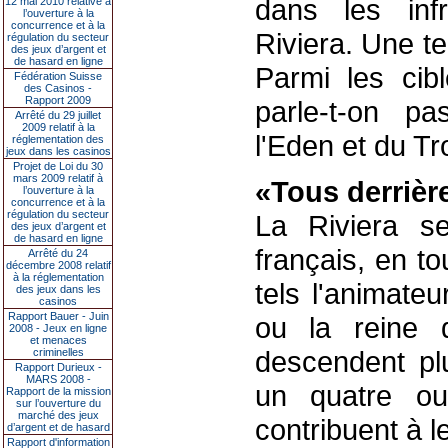
dans les infr
12 mai 2010 relative à
l’ouverture à la
concurrence et à la
Riviera. Une t
régulation du secteur
des jeux d’argent et
de hasard en ligne
Parmi les cib
Fédération Suisse
des Casinos -
Rapport 2009
parle-t-on pa
Arrêté du 29 juillet
2009 relatif à la
l'Eden et du T
réglementation des
jeux dans les casinos
Projet de Loi du 30
mars 2009 relatif à
«Tous derrière
l’ouverture à la
concurrence et à la
régulation du secteur
La Riviera se
des jeux d’argent et
de hasard en ligne
français, en t
Arrêté du 24
décembre 2008 relatif
à la réglementation
tels l'animate
des jeux dans les
casinos
Rapport Bauer - Juin
ou la reine d
2008 - Jeux en ligne
et menaces
descendent pl
criminelles
Rapport Durieux -
MARS 2008 -
un quatre ou 
Rapport de la mission
sur l’ouverture du
marché des jeux
contribuent à 
d’argent et de hasard
Rapport d'information