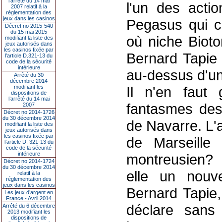
l’arrêté du 14 mai
l'un des actio
2007 relatif à la
réglementation des
jeux dans les casinos
Pegasus qui co
Décret no 2015-540
du 15 mai 2015
où niche Bioto
modifiant la liste des
jeux autorisés dans
les casinos fixée par
Bernard Tapie 
l’article D.321-13 du
code de la sécurité
intérieure
au-dessus d'un
Arrêté du 30
décembre 2014
modifiant les
Il n'en faut 
dispositions de
l’arrêté du 14 mai
fantasmes des 
2007
Décret no 2014-1726
du 30 décembre 2014
de Navarre. L'
modifiant la liste des
jeux autorisés dans
les casinos fixée par
de Marseille c
l’article D. 321-13 du
code de la sécurité
intérieure
montreusien? U
Décret no 2014-1724
du 30 décembre 2014
elle un nouv
relatif à la
réglementation des
jeux dans les casinos
Bernard Tapie,
Les jeux d’argent en
France - Avril 2014
déclare sans 
Arrêté du 6 décembre
2013 modifiant les
dispositions de