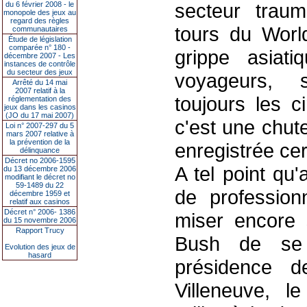
secteur traum
du 6 février 2008 - le
monopole des jeux au
regard des règles
tours du Worl
communautaires
Étude de législation
comparée n° 180 -
grippe asiati
décembre 2007 - Les
instances de contrôle
du secteur des jeux
voyageurs, s
Arrêté du 14 mai
2007 relatif à la
toujours les ci
réglementation des
jeux dans les casinos
(JO du 17 mai 2007)
c'est une chut
Loi n° 2007-297 du 5
mars 2007 relative à
la prévention de la
enregistrée cer
délinquance
Décret no 2006-1595
A tel point qu'
du 13 décembre 2006
modifiant le décret no
59-1489 du 22
de professionn
décembre 1959 et
relatif aux casinos
Décret n° 2006- 1386
miser encore
du 15 novembre 2006
Rapport Trucy
Bush de se
Evolution des jeux de
hasard
présidence 
Villeneuve, l