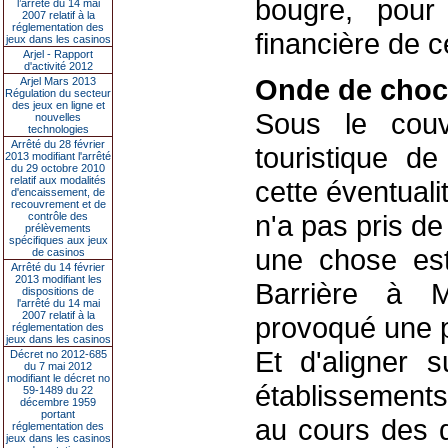
bougre, pour
l’arrêté du 14 mai
2007 relatif à la
réglementation des
financière de 
jeux dans les casinos
Arjel - Rapport
d'activité 2012
Onde de choc
Arjel Mars 2013
Régulation du secteur
des jeux en ligne et
Sous le couv
nouvelles
technologies
Arrêté du 28 février
touristique de
2013 modifiant l'arrêté
du 29 octobre 2010
relatif aux modalités
cette éventual
d'encaissement, de
recouvrement et de
n'a pas pris de
contrôle des
prélèvements
spécifiques aux jeux
une chose est
de casinos
Arrêté du 14 février
2013 modifiant les
Barrière à M
dispositions de
l'arrêté du 14 mai
2007 relatif à la
provoqué une p
réglementation des
jeux dans les casinos
Et d'aligner s
Décret no 2012-685
du 7 mai 2012
modifiant le décret no
établissement
59-1489 du 22
décembre 1959
portant
au cours des d
réglementation des
jeux dans les casinos