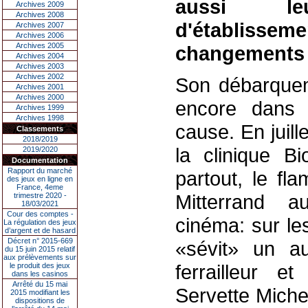
aussi le
Archives 2009
Archives 2008
d'établis
Archives 2007
Archives 2006
Archives 2005
changements 
Archives 2004
Archives 2003
Archives 2002
Son débarquem
Archives 2001
Archives 2000
encore dans 
Archives 1999
Archives 1998
cause. En juil
Classements
2018/2019
la clinique B
2019/2020
Documentation
Rapport du marché
partout, le f
des jeux en ligne en
France, 4eme
Mitterrand a
trimestre 2020 -
18/03/2021
Cour des comptes -
cinéma: sur le
La régulation des jeux
d’argent et de hasard
Décret n° 2015-669
«sévit» un au
du 15 juin 2015 relatif
aux prélèvements sur
ferrailleur e
le produit des jeux
dans les casinos
Arrêté du 15 mai
Servette Miche
2015 modifiant les
dispositions de