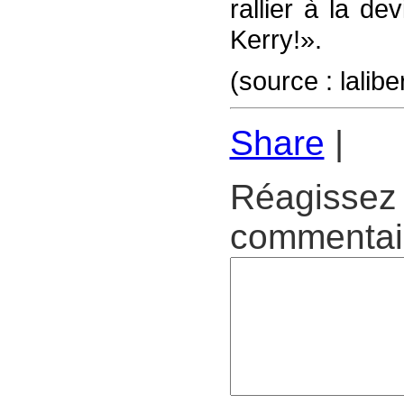
rallier à la d
Kerry!».
(source : lalib
Share
|
Réagissez 
commentair