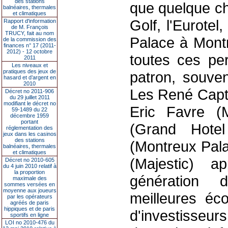
des stations
que quelque ch
balnéaires, thermales
et climatiques
Golf, l'Eurotel
Rapport d'information
de M. François
TRUCY, fait au nom
Palace à Montr
de la commission des
finances n° 17 (2011-
2012) - 12 octobre
toutes ces per
2011
Les niveaux et
pratiques des jeux de
patron, souven
hasard et d’argent en
2010
Les René Capt 
Décret no 2011-906
du 29 juillet 2011
modifiant le décret no
Eric Favre (M
59-1489 du 22
décembre 1959
portant
(Grand Hotel
réglementation des
jeux dans les casinos
des stations
(Montreux Pal
balnéaires, thermales
et climatiques
(Majestic) a
Décret no 2010-605
du 4 juin 2010 relatif à
la proportion
génération 
maximale des
sommes versées en
moyenne aux joueurs
meilleures éco
par les opérateurs
agréés de paris
hippiques et de paris
d'investisseur
sportifs en ligne
LOI no 2010-476 du