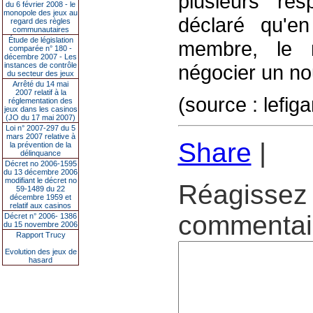
plusieurs re
du 6 février 2008 - le
monopole des jeux au
déclaré qu'e
regard des règles
communautaires
Étude de législation
membre, le n
comparée n° 180 -
décembre 2007 - Les
instances de contrôle
négocier un n
du secteur des jeux
Arrêté du 14 mai
2007 relatif à la
(source : lefiga
réglementation des
jeux dans les casinos
(JO du 17 mai 2007)
Loi n° 2007-297 du 5
mars 2007 relative à
Share
|
la prévention de la
délinquance
Décret no 2006-1595
du 13 décembre 2006
modifiant le décret no
Réagissez 
59-1489 du 22
décembre 1959 et
relatif aux casinos
commentair
Décret n° 2006- 1386
du 15 novembre 2006
Rapport Trucy
Evolution des jeux de
hasard