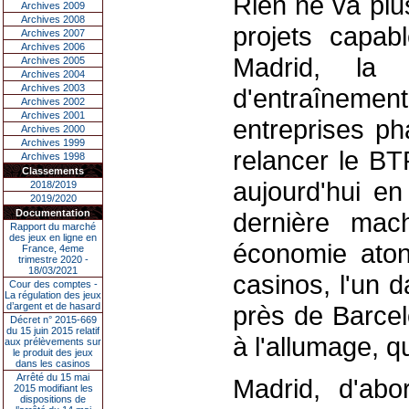
Rien ne va plu
Archives 2009
Archives 2008
projets capab
Archives 2007
Archives 2006
Madrid, la 
Archives 2005
Archives 2004
Archives 2003
d'entraînemen
Archives 2002
Archives 2001
entreprises ph
Archives 2000
Archives 1999
relancer le BT
Archives 1998
Classements
aujourd'hui en
2018/2019
2019/2020
Documentation
dernière mac
Rapport du marché
des jeux en ligne en
économie aton
France, 4eme
trimestre 2020 -
18/03/2021
casinos, l'un d
Cour des comptes -
La régulation des jeux
d’argent et de hasard
près de Barcel
Décret n° 2015-669
du 15 juin 2015 relatif
à l'allumage, q
aux prélèvements sur
le produit des jeux
dans les casinos
Arrêté du 15 mai
Madrid, d'ab
2015 modifiant les
dispositions de