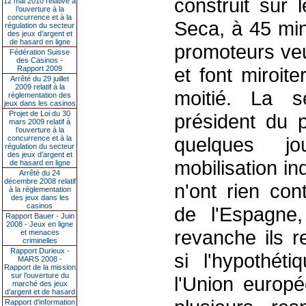
construit sur
12 mai 2010 relative à
l’ouverture à la
concurrence et à la
Seca, à 45 min
régulation du secteur
des jeux d’argent et
de hasard en ligne
promoteurs veul
Fédération Suisse
des Casinos -
et font miroit
Rapport 2009
Arrêté du 29 juillet
2009 relatif à la
moitié. La se
réglementation des
jeux dans les casinos
Projet de Loi du 30
président du p
mars 2009 relatif à
l’ouverture à la
quelques j
concurrence et à la
régulation du secteur
des jeux d’argent et
mobilisation i
de hasard en ligne
Arrêté du 24
décembre 2008 relatif
n'ont rien co
à la réglementation
des jeux dans les
casinos
de l'Espagne
Rapport Bauer - Juin
2008 - Jeux en ligne
revanche ils r
et menaces
criminelles
Rapport Durieux -
si l'hypothéti
MARS 2008 -
Rapport de la mission
sur l’ouverture du
l'Union europé
marché des jeux
d’argent et de hasard
Rapport d'information