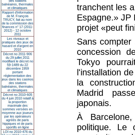
des stations
tranchent les a
balnéaires, thermales
et climatiques
Rapport d'information
Espagne.» JP M
de M. François
TRUCY, fait au nom
de la commission des
projet «peut fin
finances n° 17 (2011-
2012) - 12 octobre
2011
Sans compter s
Les niveaux et
pratiques des jeux de
hasard et d’argent en
concession d
2010
Décret no 2011-906
du 29 juillet 2011
Tokyo pourrai
modifiant le décret no
59-1489 du 22
décembre 1959
l'installation 
portant
réglementation des
jeux dans les casinos
la constructi
des stations
balnéaires, thermales
Madrid passe
et climatiques
Décret no 2010-605
du 4 juin 2010 relatif à
japonais.
la proportion
maximale des
sommes versées en
moyenne aux joueurs
À Barcelone,
par les opérateurs
agréés de paris
hippiques et de paris
politique. Le
sportifs en ligne
LOI no 2010-476 du