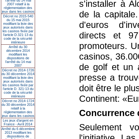
l’arrêté du 14 mai
s'installer à 
2007 relatif à la
réglementation des
de la capitale
jeux dans les casinos
Décret no 2015-540
du 15 mai 2015
d'euros d'in
modifiant la liste des
jeux autorisés dans
les casinos fixée par
directs et 97
l’article D.321-13 du
code de la sécurité
intérieure
promoteurs. Une
Arrêté du 30
décembre 2014
casinos, 36.00
modifiant les
dispositions de
l’arrêté du 14 mai
de golf et un 
2007
Décret no 2014-1726
du 30 décembre 2014
presse a trou
modifiant la liste des
jeux autorisés dans
doit être le p
les casinos fixée par
l’article D. 321-13 du
code de la sécurité
Continent: «E
intérieure
Décret no 2014-1724
du 30 décembre 2014
relatif à la
Concurrence 
réglementation des
jeux dans les casinos
Les jeux d’argent en
Seulement voi
France - Avril 2014
Arrêté du 6 décembre
2013 modifiant les
l'initiative, L
dispositions de