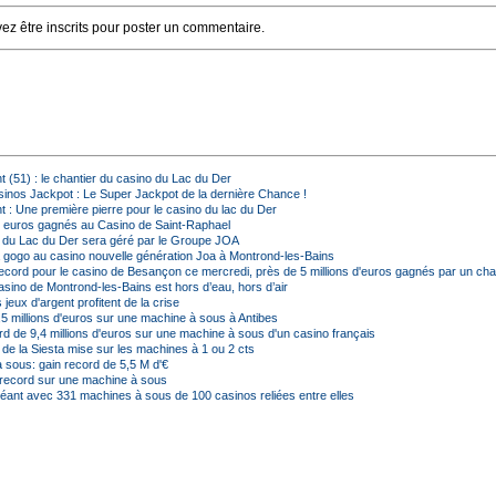
z être inscrits pour poster un commentaire.
 (51) : le chantier du casino du Lac du Der
inos Jackpot : Le Super Jackpot de la dernière Chance !
t : Une première pierre pour le casino du lac du Der
 euros gagnés au Casino de Saint-Raphael
 du Lac du Der sera géré par le Groupe JOA
 à gogo au casino nouvelle génération Joa à Montrond-les-Bains
ecord pour le casino de Besançon ce mercredi, près de 5 millions d'euros gagnés par un ch
asino de Montrond-les-Bains est hors d’eau, hors d’air
jeux d'argent profitent de la crise
5 millions d'euros sur une machine à sous à Antibes
d de 9,4 millions d'euros sur une machine à sous d'un casino français
 de la Siesta mise sur les machines à 1 ou 2 cts
 sous: gain record de 5,5 M d'€
record sur une machine à sous
éant avec 331 machines à sous de 100 casinos reliées entre elles