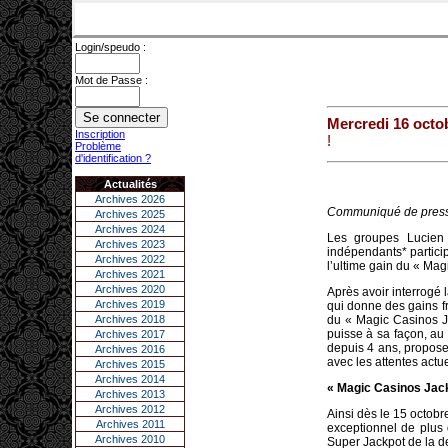
Login/speudo :
Mot de Passe :
Mercredi 16 octo
Inscription
!
Problème
d'identification ?
Actualités
Archives 2026
Communiqué de pres
Archives 2025
Archives 2024
Les groupes Lucien 
Archives 2023
indépendants* partici
Archives 2022
l’ultime gain du « Mag
Archives 2021
Archives 2020
Après avoir interrogé 
Archives 2019
qui donne des gains fr
Archives 2018
du « Magic Casinos J
puisse à sa façon, au
Archives 2017
depuis 4 ans, proposer
Archives 2016
avec les attentes actue
Archives 2015
Archives 2014
« Magic Casinos Jack
Archives 2013
Archives 2012
Ainsi dès le 15 octobr
Archives 2011
exceptionnel de plus
Archives 2010
Super Jackpot de la d