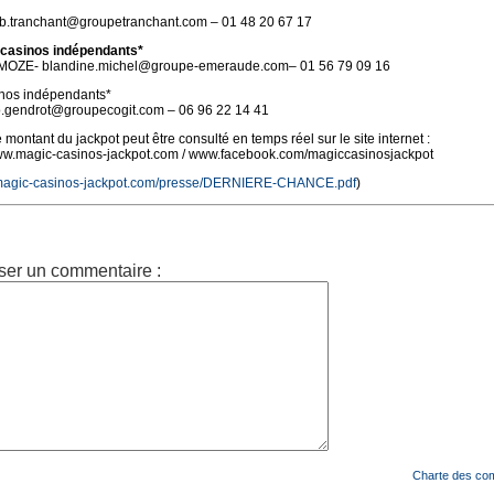
 b.tranchant@groupetranchant.com – 01 48 20 67 17
casinos indépendants*
MOZE- blandine.michel@groupe-emeraude.com– 01 56 79 09 16
nos indépendants*
o.gendrot@groupecogit.com – 06 96 22 14 41
 montant du jackpot peut être consulté en temps réel sur le site internet :
w.magic-casinos-jackpot.com / www.facebook.com/magiccasinosjackpot
.magic-casinos-jackpot.com/presse/DERNIERE-CHANCE.pdf
)
ser un commentaire :
Charte des co