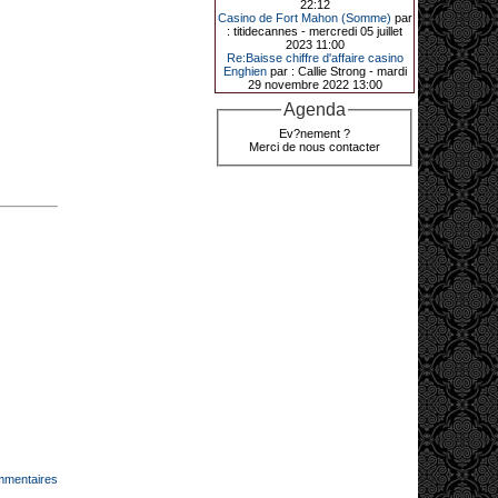
22:12
de décrocher un méga jackpot.
Casino de Fort Mahon (Somme)
par
: titidecannes - mercredi 05 juillet
Elle n’a misé que 88 centimes sur
2023 11:00
une machine à sous et a remporté
Re:Baisse chiffre d'affaire casino
4_ 239 €?!
Enghien
par : Callie Strong - mardi
29 novembre 2022 13:00
Agenda
10-01-2026|
Ev?nement ?
Merci de nous contacter
Au « Kasino » de Fréhel, une
vacancière a décroché le jackpot
en misant seulement 68
centimes. Elle remporte plus de
44 640 € grâce à la machine à
sous « Jin Ji Bao Xi ».
En ce début d’année 2026, le plus
gros jackpot du « Kasino » de
Fréhel a été décroché. Samedi 10
janvier en début de soirée,
l’heureuse gagnante, qui souhaite
garder l’anonymat, a remporté plus
de 44 640 € sur la machine à sous «
Jin Ji Bao Xi », installée en février
2025. La cliente, en vacances dans
la région, a misé 0,68 € avant de
remporter la somme. Un membre du
comité de direction, Flavie Jehan, lui
a remis le gain.
mmentaires