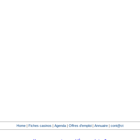
Home
|
Fiches casinos
|
Agenda
|
Offres d'emploi
|
Annuaire
|
cont@ct