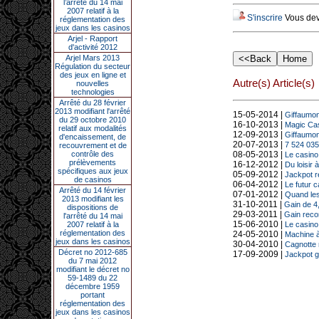
l’arrêté du 14 mai
2007 relatif à la
S'inscrire
Vous deve
réglementation des
jeux dans les casinos
Arjel - Rapport
d'activité 2012
Arjel Mars 2013
Régulation du secteur
des jeux en ligne et
Autre(s) Article(s)
nouvelles
technologies
Arrêté du 28 février
2013 modifiant l'arrêté
15-05-2014 |
Giffaumont
du 29 octobre 2010
16-10-2013 |
Magic Cas
relatif aux modalités
12-09-2013 |
Giffaumon
d'encaissement, de
20-07-2013 |
7 524 035
recouvrement et de
contrôle des
08-05-2013 |
Le casino
prélèvements
16-12-2012 |
Du loisir
spécifiques aux jeux
05-09-2012 |
Jackpot r
de casinos
06-04-2012 |
Le futur c
Arrêté du 14 février
07-01-2012 |
Quand les 
2013 modifiant les
31-10-2011 |
Gain de 4,
dispositions de
29-03-2011 |
Gain recor
l'arrêté du 14 mai
15-06-2010 |
2007 relatif à la
Le casino
réglementation des
24-05-2010 |
Machine à
jeux dans les casinos
30-04-2010 |
Cagnotte 
Décret no 2012-685
17-09-2009 |
Jackpot g
du 7 mai 2012
modifiant le décret no
59-1489 du 22
décembre 1959
portant
réglementation des
jeux dans les casinos