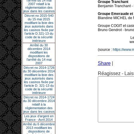
l’arrêté du 14 mai
Groupe Tranchant
2007 relatif à la
Benjamin Tranchant -
réglementation des
jeux dans les casinos
Groupe Emeraude et 
Décret no 2015-540
Blandine MICHEL de 
du 15 mai 2015
modifiant la liste des
Groupe COGIT et casi
jeux autorisés dans
Bruno Gendrot - brun
les casinos fixée par
l’article D.321-13 du
code de la sécurité
Le
intérieure
ww
Arrêté du 30
décembre 2014
(source :
https://www
modifiant les
dispositions de
l’arrêté du 14 mai
Share
|
2007
Décret no 2014-1726
du 30 décembre 2014
Réagissez - Lais
modifiant la liste des
jeux autorisés dans
les casinos fixée par
l’article D. 321-13 du
code de la sécurité
intérieure
Décret no 2014-1724
du 30 décembre 2014
relatif à la
réglementation des
jeux dans les casinos
Les jeux d’argent en
France - Avril 2014
Arrêté du 6 décembre
2013 modifiant les
dispositions de