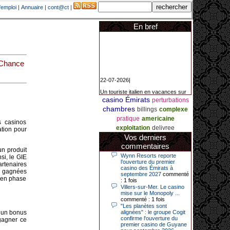
'emploi
|
Annuaire
|
cont@ct
|
En bref
 Chance
22-07-2026|
Un touriste italien en vacances sur
la Côte d’Azur a remporté un
casino Émirats
perturbations
jackpot exceptionnel de 84.631
euros dans la nuit de samedi à
chambres
billings
complexe
dimanche au Casino Barrière Le
pratique
americaine
Croisette à Cannes. Il s’agit d’un
s casinos
nouveau record de gains de l’année
exploitation
delivree
tion pour
2026 pour cet établissement.
Vos derniers
commentaires
un produit
Wynn Resorts reporte
si, le GIE
14-04-2026|
l’ouverture du premier
rtenaires
casino des Émirats à
es gagnées
Dimanche 12 avril 2026, cette date
septembre 2027
commenté
e en phase
restera gravée dans la mémoire de
: 1 fois
ce joueur du casino de Saint-Quay-
Villers-sur-Mer. Le casino
Portrieux (Côtes-d’Armor).
mise sur le Monopoly ...
commenté : 1 fois
Ce quinquagénaire, habitant Plouha
"Les planètes sont
mais souhaitant garder l’anonymat,
d’un bonus
alignées" : le groupe Cogit
a eu l’énorme surprise de décrocher
confirme l'ouverture du
gagner ce
un jackpot record de 82 426 €.
premier casino de Guyane