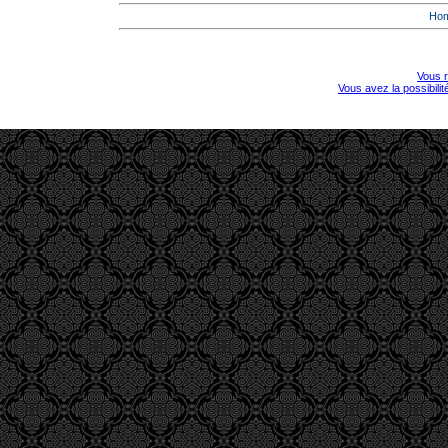
Ho
Vous r
Vous avez la possibili