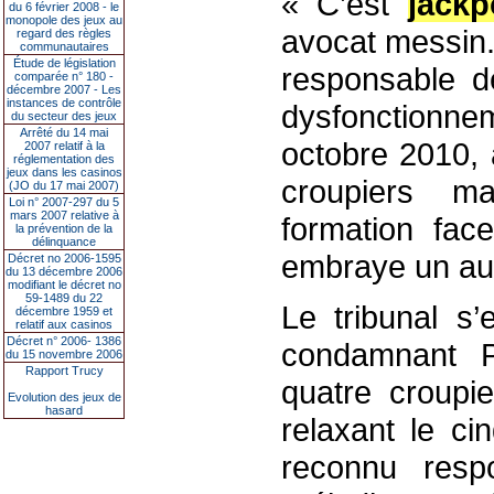
« C’est
jackp
du 6 février 2008 - le
monopole des jeux au
avocat messin.
regard des règles
communautaires
Étude de législation
responsable de
comparée n° 180 -
décembre 2007 - Les
instances de contrôle
dysfonctionn
du secteur des jeux
Arrêté du 14 mai
octobre 2010, 
2007 relatif à la
réglementation des
jeux dans les casinos
croupiers ma
(JO du 17 mai 2007)
Loi n° 2007-297 du 5
mars 2007 relative à
formation face
la prévention de la
délinquance
embraye un au
Décret no 2006-1595
du 13 décembre 2006
modifiant le décret no
59-1489 du 22
Le tribunal s
décembre 1959 et
relatif aux casinos
Décret n° 2006- 1386
condamnant P
du 15 novembre 2006
Rapport Trucy
quatre croupi
Evolution des jeux de
hasard
relaxant le ci
reconnu resp