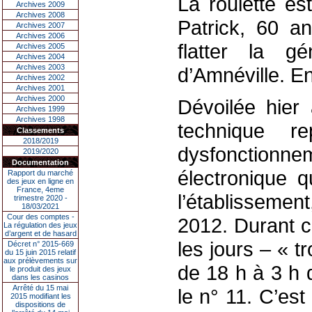
La roulette es
Archives 2009
Archives 2008
Patrick, 60 a
Archives 2007
Archives 2006
flatter la g
Archives 2005
Archives 2004
Archives 2003
d’Amnéville. En
Archives 2002
Archives 2001
Archives 2000
Dévoilée hier
Archives 1999
Archives 1998
technique re
Classements
2018/2019
dysfonction
2019/2020
Documentation
électronique q
Rapport du marché
des jeux en ligne en
France, 4eme
l’établissement
trimestre 2020 -
18/03/2021
Cour des comptes -
2012. Durant ce
La régulation des jeux
d’argent et de hasard
les jours – « t
Décret n° 2015-669
du 15 juin 2015 relatif
aux prélèvements sur
de 18 h à 3 h 
le produit des jeux
dans les casinos
Arrêté du 15 mai
le n° 11. C’est
2015 modifiant les
dispositions de