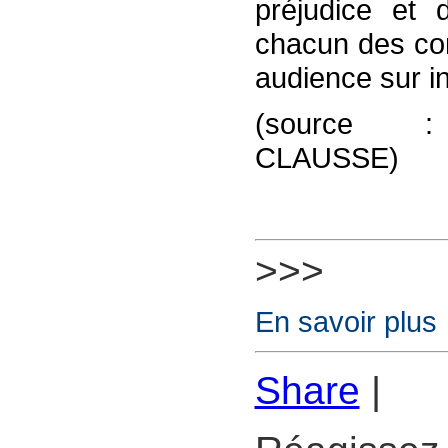
préjudice et 
chacun des co
audience sur int
(source : re
CLAUSSE)
>>>
En savoir plus
Share
|