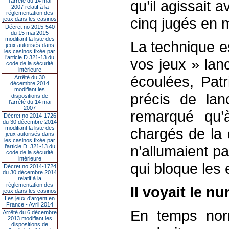
l’arrêté du 14 mai
qu’il agissait 
2007 relatif à la
réglementation des
cinq jugés en 
jeux dans les casinos
Décret no 2015-540
du 15 mai 2015
modifiant la liste des
La technique es
jeux autorisés dans
les casinos fixée par
l’article D.321-13 du
vos jeux » lan
code de la sécurité
intérieure
écoulées, Pat
Arrêté du 30
décembre 2014
modifiant les
précis de lanc
dispositions de
l’arrêté du 14 mai
2007
remarqué qu’à
Décret no 2014-1726
du 30 décembre 2014
modifiant la liste des
chargés de la 
jeux autorisés dans
les casinos fixée par
n’allumaient p
l’article D. 321-13 du
code de la sécurité
intérieure
qui bloque les 
Décret no 2014-1724
du 30 décembre 2014
relatif à la
réglementation des
Il voyait le n
jeux dans les casinos
Les jeux d’argent en
France - Avril 2014
En temps norm
Arrêté du 6 décembre
2013 modifiant les
dispositions de