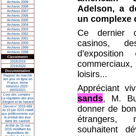
Archives 2009
Adelson, a dé
Archives 2008
Archives 2007
Archives 2006
un complexe d
Archives 2005
Archives 2004
Archives 2003
Ce dernier c
Archives 2002
Archives 2001
casinos, d
Archives 2000
Archives 1999
d’expositio
Archives 1998
Classements
commerciaux,
2018/2019
2019/2020
Documentation
loisirs...
Rapport du marché
des jeux en ligne en
France, 4eme
Appréciant vi
trimestre 2020 -
18/03/2021
Cour des comptes -
sands
, M. B
La régulation des jeux
d’argent et de hasard
donner de bonn
Décret n° 2015-669
du 15 juin 2015 relatif
aux prélèvements sur
étrangers, 
le produit des jeux
dans les casinos
Arrêté du 15 mai
souhaitent d
2015 modifiant les
dispositions de