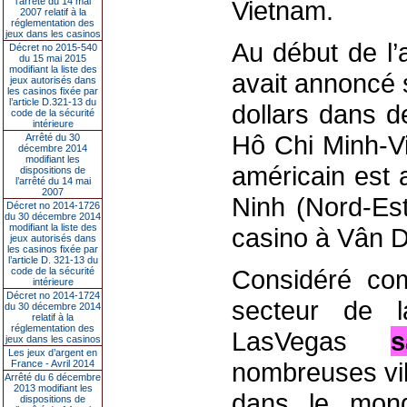
l’arrêté du 14 mai
Vietnam.
2007 relatif à la
réglementation des
jeux dans les casinos
Au début de l
Décret no 2015-540
du 15 mai 2015
modifiant la liste des
avait annoncé s
jeux autorisés dans
les casinos fixée par
l’article D.321-13 du
dollars dans d
code de la sécurité
intérieure
Hô Chi Minh-Vi
Arrêté du 30
décembre 2014
modifiant les
américain est 
dispositions de
l’arrêté du 14 mai
2007
Ninh (Nord-Est
Décret no 2014-1726
du 30 décembre 2014
modifiant la liste des
casino à Vân 
jeux autorisés dans
les casinos fixée par
l’article D. 321-13 du
Considéré co
code de la sécurité
intérieure
Décret no 2014-1724
secteur de l
du 30 décembre 2014
relatif à la
réglementation des
LasVegas
s
jeux dans les casinos
Les jeux d’argent en
nombreuses vil
France - Avril 2014
Arrêté du 6 décembre
2013 modifiant les
dans le mon
dispositions de