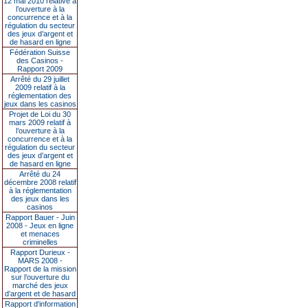
12 mai 2010 relative à
l’ouverture à la
concurrence et à la
régulation du secteur
des jeux d’argent et
de hasard en ligne
Fédération Suisse
des Casinos -
Rapport 2009
Arrêté du 29 juillet
2009 relatif à la
réglementation des
jeux dans les casinos
Projet de Loi du 30
mars 2009 relatif à
l’ouverture à la
concurrence et à la
régulation du secteur
des jeux d’argent et
de hasard en ligne
Arrêté du 24
décembre 2008 relatif
à la réglementation
des jeux dans les
casinos
Rapport Bauer - Juin
2008 - Jeux en ligne
et menaces
criminelles
Rapport Durieux -
MARS 2008 -
Rapport de la mission
sur l’ouverture du
marché des jeux
d’argent et de hasard
Rapport d'information