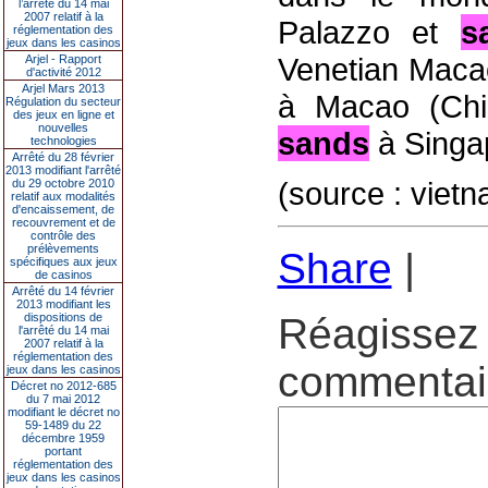
l’arrêté du 14 mai
2007 relatif à la
Palazzo et
s
réglementation des
jeux dans les casinos
Venetian Mac
Arjel - Rapport
d'activité 2012
Arjel Mars 2013
à Macao (Chi
Régulation du secteur
des jeux en ligne et
nouvelles
sands
à Singa
technologies
Arrêté du 28 février
2013 modifiant l'arrêté
(source : viet
du 29 octobre 2010
relatif aux modalités
d'encaissement, de
recouvrement et de
contrôle des
prélèvements
Share
|
spécifiques aux jeux
de casinos
Arrêté du 14 février
2013 modifiant les
dispositions de
Réagissez 
l'arrêté du 14 mai
2007 relatif à la
réglementation des
commentair
jeux dans les casinos
Décret no 2012-685
du 7 mai 2012
modifiant le décret no
59-1489 du 22
décembre 1959
portant
réglementation des
jeux dans les casinos