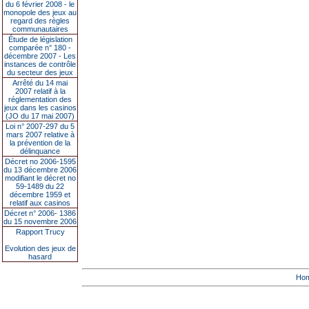
du 6 février 2008 - le
monopole des jeux au
regard des règles
communautaires
Étude de législation
comparée n° 180 -
décembre 2007 - Les
instances de contrôle
du secteur des jeux
Arrêté du 14 mai
2007 relatif à la
réglementation des
jeux dans les casinos
(JO du 17 mai 2007)
Loi n° 2007-297 du 5
mars 2007 relative à
la prévention de la
délinquance
Décret no 2006-1595
du 13 décembre 2006
modifiant le décret no
59-1489 du 22
décembre 1959 et
relatif aux casinos
Décret n° 2006- 1386
du 15 novembre 2006
Rapport Trucy
Evolution des jeux de
hasard
Ho