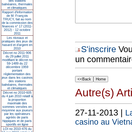
des stations
balnéaires, thermales
et climatiques
Rapport d'information
de M. François
TRUCY, fait au nom
de la commission des
finances n° 17 (2011-
2012) - 12 octobre
2011
Les niveaux et
pratiques des jeux de
hasard et d’argent en
S'inscrire
Vous
2010
Décret no 2011-906
un commentair
du 29 juillet 2011
modifiant le décret no
59-1489 du 22
décembre 1959
portant
réglementation des
jeux dans les casinos
des stations
balnéaires, thermales
et climatiques
Autre(s) Art
Décret no 2010-605
du 4 juin 2010 relatif à
la proportion
maximale des
sommes versées en
27-11-2013 |
moyenne aux joueurs
L
par les opérateurs
agréés de paris
casino au Viet
hippiques et de paris
sportifs en ligne
LOI no 2010-476 du