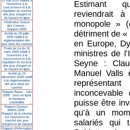
12 mai 2010 relative à
Estimant qu
l’ouverture à la
concurrence et à la
régulation du secteur
reviendrait à
des jeux d’argent et
de hasard en ligne
monopole » (
Fédération Suisse
des Casinos -
Rapport 2009
détriment de « 
Arrêté du 29 juillet
2009 relatif à la
réglementation des
en Europe, Dy
jeux dans les casinos
Projet de Loi du 30
ministres de l'
mars 2009 relatif à
l’ouverture à la
concurrence et à la
Seyne : Cla
régulation du secteur
des jeux d’argent et
de hasard en ligne
Manuel Valls e
Arrêté du 24
décembre 2008 relatif
représenta
à la réglementation
des jeux dans les
casinos
inconcevable 
Rapport Bauer - Juin
2008 - Jeux en ligne
et menaces
puisse être inv
criminelles
Rapport Durieux -
qu'à un mome
MARS 2008 -
Rapport de la mission
sur l’ouverture du
salariés qui 
marché des jeux
d’argent et de hasard
Rapport d'information