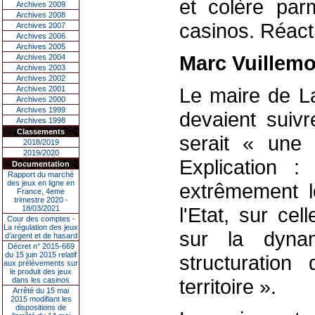
et colère par
Archives 2009
Archives 2008
casinos. Réact
Archives 2007
Archives 2006
Archives 2005
Marc Vuillemo
Archives 2004
Archives 2003
Archives 2002
Le maire de La
Archives 2001
Archives 2000
Archives 1999
devaient suivr
Archives 1998
Classements
serait « une 
2018/2019
2019/2020
Explication 
Documentation
Rapport du marché
des jeux en ligne en
extrêmement lo
France, 4eme
trimestre 2020 -
l'Etat, sur ce
18/03/2021
Cour des comptes -
La régulation des jeux
sur la dyna
d’argent et de hasard
Décret n° 2015-669
du 15 juin 2015 relatif
structuratio
aux prélèvements sur
le produit des jeux
territoire ».
dans les casinos
Arrêté du 15 mai
2015 modifiant les
dispositions de