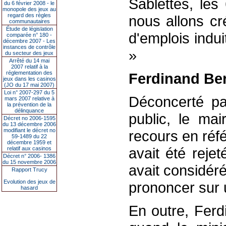
Sablettes, les
du 6 février 2008 - le
monopole des jeux au
regard des règles
nous allons cré
communautaires
Étude de législation
d'emplois indui
comparée n° 180 -
décembre 2007 - Les
instances de contrôle
»
du secteur des jeux
Arrêté du 14 mai
2007 relatif à la
réglementation des
Ferdinand Be
jeux dans les casinos
(JO du 17 mai 2007)
Loi n° 2007-297 du 5
Déconcerté pa
mars 2007 relative à
la prévention de la
délinquance
public, le ma
Décret no 2006-1595
du 13 décembre 2006
modifiant le décret no
recours en réf
59-1489 du 22
décembre 1959 et
avait été rejet
relatif aux casinos
Décret n° 2006- 1386
du 15 novembre 2006
avait considéré
Rapport Trucy
Evolution des jeux de
prononcer sur 
hasard
En outre, Ferd