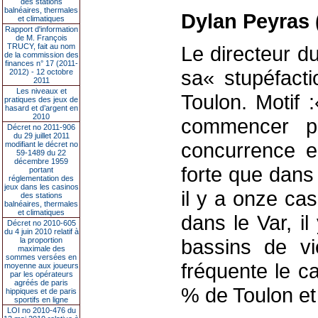
des stations
balnéaires, thermales
Dylan Peyras (
et climatiques
Rapport d'information
de M. François
TRUCY, fait au nom
Le directeur d
de la commission des
finances n° 17 (2011-
sa« stupéfact
2012) - 12 octobre
2011
Les niveaux et
Toulon. Motif 
pratiques des jeux de
hasard et d’argent en
2010
commencer pa
Décret no 2011-906
du 29 juillet 2011
concurrence e
modifiant le décret no
59-1489 du 22
décembre 1959
forte que dans
portant
réglementation des
jeux dans les casinos
il y a onze ca
des stations
balnéaires, thermales
et climatiques
dans le Var, il
Décret no 2010-605
du 4 juin 2010 relatif à
bassins de vi
la proportion
maximale des
sommes versées en
fréquente le c
moyenne aux joueurs
par les opérateurs
agréés de paris
% de Toulon et
hippiques et de paris
sportifs en ligne
LOI no 2010-476 du