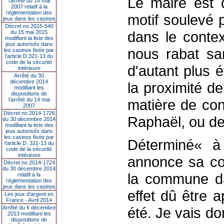
Le maire est d
l’arrêté du 14 mai
2007 relatif à la
réglementation des
motif soulevé p
jeux dans les casinos
Décret no 2015-540
dans le contex
du 15 mai 2015
modifiant la liste des
jeux autorisés dans
nous rabat san
les casinos fixée par
l’article D.321-13 du
code de la sécurité
d'autant plus 
intérieure
Arrêté du 30
décembre 2014
la proximité d
modifiant les
dispositions de
l’arrêté du 14 mai
matière de con
2007
Décret no 2014-1726
Raphaël, ou de 
du 30 décembre 2014
modifiant la liste des
jeux autorisés dans
les casinos fixée par
Déterminé« à 
l’article D. 321-13 du
code de la sécurité
intérieure
annonce sa con
Décret no 2014-1724
du 30 décembre 2014
la commune dan
relatif à la
réglementation des
jeux dans les casinos
effet dû être a
Les jeux d’argent en
France - Avril 2014
Arrêté du 6 décembre
été. Je vais do
2013 modifiant les
dispositions de