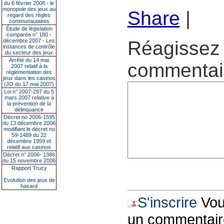
du 6 février 2008 - le
monopole des jeux au
Share
|
regard des règles
communautaires
Étude de législation
comparée n° 180 -
décembre 2007 - Les
Réagissez 
instances de contrôle
du secteur des jeux
Arrêté du 14 mai
commentair
2007 relatif à la
réglementation des
jeux dans les casinos
(JO du 17 mai 2007)
Loi n° 2007-297 du 5
mars 2007 relative à
la prévention de la
délinquance
Décret no 2006-1595
du 13 décembre 2006
modifiant le décret no
59-1489 du 22
décembre 1959 et
relatif aux casinos
Décret n° 2006- 1386
du 15 novembre 2006
Rapport Trucy
Evolution des jeux de
hasard
S'inscrire
Vous
un commentair