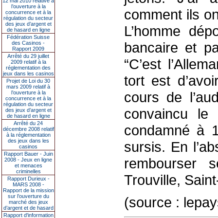
12 mai 2010 relative à
l’ouverture à la
comment ils on
concurrence et à la
régulation du secteur
des jeux d’argent et
L’homme dépo
de hasard en ligne
Fédération Suisse
bancaire et pa
des Casinos -
Rapport 2009
Arrêté du 29 juillet
“C’est l’Allem
2009 relatif à la
réglementation des
jeux dans les casinos
tort est d’avoi
Projet de Loi du 30
mars 2009 relatif à
cours de l’au
l’ouverture à la
concurrence et à la
régulation du secteur
convaincu le 
des jeux d’argent et
de hasard en ligne
Arrêté du 24
condamné à 1
décembre 2008 relatif
à la réglementation
des jeux dans les
sursis. En l’a
casinos
Rapport Bauer - Juin
rembourser s
2008 - Jeux en ligne
et menaces
criminelles
Trouville, Sai
Rapport Durieux -
MARS 2008 -
Rapport de la mission
sur l’ouverture du
(source : lepay
marché des jeux
d’argent et de hasard
Rapport d'information