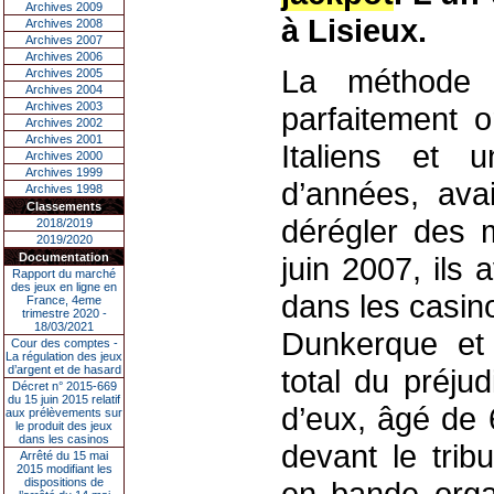
Archives 2009
à Lisieux.
Archives 2008
Archives 2007
Archives 2006
La méthode é
Archives 2005
Archives 2004
Archives 2003
parfaitement 
Archives 2002
Archives 2001
Italiens et 
Archives 2000
Archives 1999
d’années, ava
Archives 1998
Classements
dérégler des 
2018/2019
2019/2020
Documentation
juin 2007, ils
Rapport du marché
des jeux en ligne en
dans les casino
France, 4eme
trimestre 2020 -
18/03/2021
Dunkerque et 
Cour des comptes -
La régulation des jeux
d’argent et de hasard
total du préju
Décret n° 2015-669
du 15 juin 2015 relatif
d’eux, âgé de 
aux prélèvements sur
le produit des jeux
dans les casinos
devant le trib
Arrêté du 15 mai
2015 modifiant les
dispositions de
en bande organ