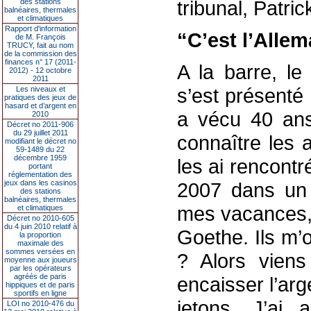
tribunal, Patri
des stations
balnéaires, thermales
et climatiques
Rapport d'information
“C’est l’Allem
de M. François
TRUCY, fait au nom
de la commission des
finances n° 17 (2011-
A la barre, le
2012) - 12 octobre
2011
s’est présenté 
Les niveaux et
pratiques des jeux de
hasard et d’argent en
a vécu 40 ans
2010
Décret no 2011-906
du 29 juillet 2011
connaître les 
modifiant le décret no
59-1489 du 22
décembre 1959
les ai rencontr
portant
réglementation des
jeux dans les casinos
2007 dans un 
des stations
balnéaires, thermales
mes vacances, 
et climatiques
Décret no 2010-605
du 4 juin 2010 relatif à
Goethe. Ils m’
la proportion
maximale des
sommes versées en
? Alors vien
moyenne aux joueurs
par les opérateurs
agréés de paris
encaisser l’arg
hippiques et de paris
sportifs en ligne
jetons. J’ai
LOI no 2010-476 du