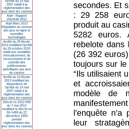
l’arrêté du 14 mai
secondes. Et s
2007 relatif à la
réglementation des
jeux dans les casinos
: 29 258 eur
Arjel - Rapport
d'activité 2012
produit au casi
Arjel Mars 2013
Régulation du secteur
des jeux en ligne et
5282 euros. 
nouvelles
technologies
rebelote dans 
Arrêté du 28 février
2013 modifiant l'arrêté
du 29 octobre 2010
(26 392 euros)
relatif aux modalités
d'encaissement, de
recouvrement et de
toujours sur l
contrôle des
prélèvements
spécifiques aux jeux
“Ils utilisaient 
de casinos
Arrêté du 14 février
2013 modifiant les
et accroissai
dispositions de
l'arrêté du 14 mai
modèle de m
2007 relatif à la
réglementation des
jeux dans les casinos
manifestement u
Décret no 2012-685
du 7 mai 2012
modifiant le décret no
l’enquête n’a 
59-1489 du 22
décembre 1959
portant
leur stratagè
réglementation des
jeux dans les casinos