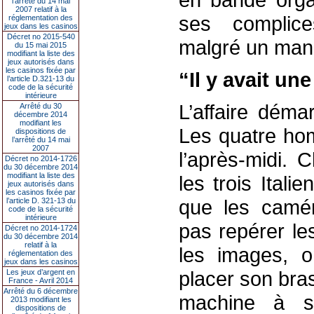
l’arrêté du 14 mai
2007 relatif à la
ses complice
réglementation des
jeux dans les casinos
Décret no 2015-540
malgré un manda
du 15 mai 2015
modifiant la liste des
jeux autorisés dans
les casinos fixée par
“Il y avait une
l’article D.321-13 du
code de la sécurité
intérieure
L’affaire déma
Arrêté du 30
décembre 2014
modifiant les
Les quatre ho
dispositions de
l’arrêté du 14 mai
2007
l’après-midi. 
Décret no 2014-1726
du 30 décembre 2014
modifiant la liste des
les trois Itali
jeux autorisés dans
les casinos fixée par
que les camér
l’article D. 321-13 du
code de la sécurité
intérieure
pas repérer le
Décret no 2014-1724
du 30 décembre 2014
relatif à la
les images, o
réglementation des
jeux dans les casinos
placer son bra
Les jeux d’argent en
France - Avril 2014
Arrêté du 6 décembre
machine à s
2013 modifiant les
dispositions de