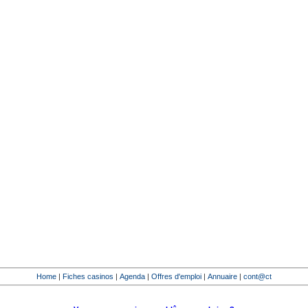
Home
|
Fiches casinos
|
Agenda
|
Offres d'emploi
|
Annuaire
|
cont@ct