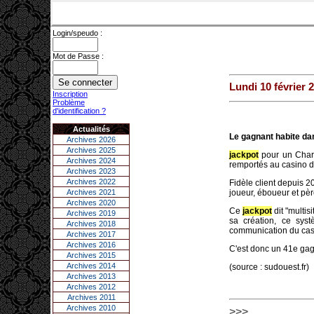
Login/speudo :
Mot de Passe :
Lundi 10 février 
Inscription
Problème
d'identification ?
Actualités
Le gagnant habite dan
Archives 2026
Archives 2025
jackpot
pour un Chare
Archives 2024
remportés au casino 
Archives 2023
Archives 2022
Fidèle client depuis 
Archives 2021
joueur, éboueur et pèr
Archives 2020
Ce
jackpot
dit "multis
Archives 2019
sa création, ce syst
Archives 2018
communication du cas
Archives 2017
Archives 2016
C'est donc un 41e gag
Archives 2015
Archives 2014
(source : sudouest.fr)
Archives 2013
Archives 2012
Archives 2011
Archives 2010
>>>