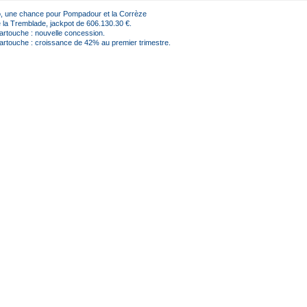
, une chance pour Pompadour et la Corrèze
 la Tremblade, jackpot de 606.130.30 €.
rtouche : nouvelle concession.
rtouche : croissance de 42% au premier trimestre.