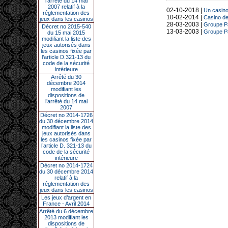
l’arrêté du 14 mai
2007 relatif à la
02-10-2018 |
Un casino
réglementation des
10-02-2014 |
Casino de
jeux dans les casinos
28-03-2003 |
Groupe Pa
Décret no 2015-540
13-03-2003 |
Groupe Pa
du 15 mai 2015
modifiant la liste des
jeux autorisés dans
les casinos fixée par
l’article D.321-13 du
code de la sécurité
intérieure
Arrêté du 30
décembre 2014
modifiant les
dispositions de
l’arrêté du 14 mai
2007
Décret no 2014-1726
du 30 décembre 2014
modifiant la liste des
jeux autorisés dans
les casinos fixée par
l’article D. 321-13 du
code de la sécurité
intérieure
Décret no 2014-1724
du 30 décembre 2014
relatif à la
réglementation des
jeux dans les casinos
Les jeux d’argent en
France - Avril 2014
Arrêté du 6 décembre
2013 modifiant les
dispositions de