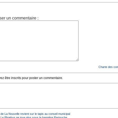
ser un commentaire :
Charte des co
z être inscrits pour poster un commentaire.
de La Nouvelle revient sur le tapis au conseil municipal
 Le Phœbus ne joue plus sous la bannière Partouche