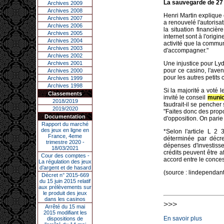
La sauvegarde de 27
Archives 2009
Archives 2008
Henri Martin explique 
Archives 2007
a renouvelé l'autorisa
Archives 2006
la situation financiè
Archives 2005
internet sont à l'orig
Archives 2004
activité que la commun
Archives 2003
d'accompagner."
Archives 2002
Archives 2001
Une injustice pour Ly
pour ce casino, l'aven
Archives 2000
pour les autres petits
Archives 1999
Archives 1998
Si la majorité a voté 
Classements
invité le conseil
munic
2018/2019
faudrait-il se penche
2019/2020
"Faites donc des propos
Documentation
d'opposition. On parie
Rapport du marché
des jeux en ligne en
*Selon l'article L 2 
France, 4eme
déterminée par décre
trimestre 2020 -
dépenses d'investisse
18/03/2021
crédits peuvent être 
Cour des comptes -
accord entre le conces
La régulation des jeux
d’argent et de hasard
(source : lindependant
Décret n° 2015-669
du 15 juin 2015 relatif
aux prélèvements sur
le produit des jeux
dans les casinos
>>>
Arrêté du 15 mai
2015 modifiant les
En savoir plus
dispositions de