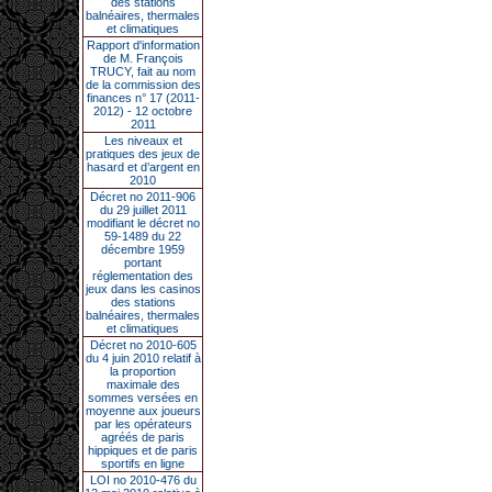
des stations
balnéaires, thermales
et climatiques
Rapport d'information
de M. François
TRUCY, fait au nom
de la commission des
finances n° 17 (2011-
2012) - 12 octobre
2011
Les niveaux et
pratiques des jeux de
hasard et d’argent en
2010
Décret no 2011-906
du 29 juillet 2011
modifiant le décret no
59-1489 du 22
décembre 1959
portant
réglementation des
jeux dans les casinos
des stations
balnéaires, thermales
et climatiques
Décret no 2010-605
du 4 juin 2010 relatif à
la proportion
maximale des
sommes versées en
moyenne aux joueurs
par les opérateurs
agréés de paris
hippiques et de paris
sportifs en ligne
LOI no 2010-476 du