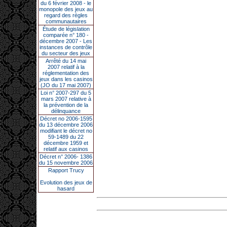
du 6 février 2008 - le
monopole des jeux au
regard des règles
communautaires
Étude de législation
comparée n° 180 -
décembre 2007 - Les
instances de contrôle
du secteur des jeux
Arrêté du 14 mai
2007 relatif à la
réglementation des
jeux dans les casinos
(JO du 17 mai 2007)
Loi n° 2007-297 du 5
mars 2007 relative à
la prévention de la
délinquance
Décret no 2006-1595
du 13 décembre 2006
modifiant le décret no
59-1489 du 22
décembre 1959 et
relatif aux casinos
Décret n° 2006- 1386
du 15 novembre 2006
Rapport Trucy
Evolution des jeux de
hasard