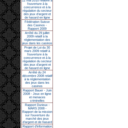
12 mai 2010 relative à
l’ouverture à la
concurrence et à la
régulation du secteur
des jeux d’argent et
de hasard en ligne
Fédération Suisse
des Casinos -
Rapport 2009
Arrêté du 29 juillet
2009 relatif à la
réglementation des
jeux dans les casinos
Projet de Loi du 30
mars 2009 relatif à
l’ouverture à la
concurrence et à la
régulation du secteur
des jeux d’argent et
de hasard en ligne
Arrêté du 24
décembre 2008 relatif
à la réglementation
des jeux dans les
casinos
Rapport Bauer - Juin
2008 - Jeux en ligne
et menaces
criminelles
Rapport Durieux -
MARS 2008 -
Rapport de la mission
sur l’ouverture du
marché des jeux
d’argent et de hasard
Rapport d'information