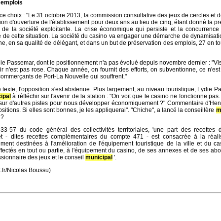
 emplois
ce choix : "Le 31 octobre 2013, la commission consultative des jeux de cercles et 
tion d'ouverture de l'établissement pour deux ans au lieu de cinq, étant donné la pr
re de la société exploitante. La crise économique qui persiste et la concurrence
ine de cette situation. La société du casino va engager une démarche de dynamisat
e, en sa qualité de délégant, et dans un but de préservation des emplois, 27 en tou
die Passemar, dont le positionnement n'a pas évolué depuis novembre dernier : "Vi
ir n'est pas rose. Chaque année, on fournit des efforts, on subventionne, ce n'est
 commerçants de Port-La Nouvelle qui souffrent."
le texte, l'opposition s'est abstenue. Plus largement, au niveau touristique, Lydie 
ipal
à réfléchir sur l'avenir de la station : "On voit que le casino ne fonctionne pas.
r sur d'autres pistes pour nous développer économiquement ?" Commentaire d'Henr
itions. Si elles sont bonnes, je les appliquerai". "Chiche", a lancé la conseillère
m
 ?
333-57 du code général des collectivités territoriales, 'une part des recettes
t - dites recettes complémentaires du compte 471 - est consacrée à la réali
ment destinées à l'amélioration de l'équipement touristique de la ville et du c
affectés en tout ou partie, à l'équipement du casino, de ses annexes et de ses ab
sionnaire des jeux et le conseil
municipal
'.
.fr/Nicolas Boussu)