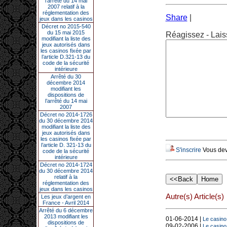
l’arrêté du 14 mai
2007 relatif à la
réglementation des
Share
|
jeux dans les casinos
Décret no 2015-540
du 15 mai 2015
Réagissez - Lais
modifiant la liste des
jeux autorisés dans
les casinos fixée par
l’article D.321-13 du
code de la sécurité
intérieure
Arrêté du 30
décembre 2014
modifiant les
dispositions de
l’arrêté du 14 mai
2007
Décret no 2014-1726
du 30 décembre 2014
modifiant la liste des
jeux autorisés dans
les casinos fixée par
l’article D. 321-13 du
S'inscrire
Vous deve
code de la sécurité
intérieure
Décret no 2014-1724
du 30 décembre 2014
relatif à la
réglementation des
jeux dans les casinos
Autre(s) Article(s)
Les jeux d’argent en
France - Avril 2014
Arrêté du 6 décembre
2013 modifiant les
01-06-2014 |
Le casino 
dispositions de
09-02-2006 |
Le casino