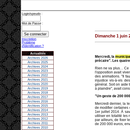
Login/speudo :
Mot de Passe :
Dimanche 1 juin 
Inscription
Problème
d'identification ?
Actualités
Mercredi, la
municipa
Archives 2026
précaire". Les quatre
Archives 2025
Archives 2024
Rien ne va plus… Ce n'
Archives 2023
l'opposition avait viv
Archives 2022
des animations. "Il f
Archives 2021
injustice vis-à-vis d
Archives 2020
général. Soit on aide 
Archives 2019
à plaindre", avait con
Archives 2018
"Un geste de 200 000
Archives 2017
Archives 2016
Mercredi dernier, la l
Archives 2015
de modifier certaines
Archives 2014
1er juillet 2014. À s
Archives 2013
utiliser en totalité le
Archives 2012
par ailleurs, de fixer
Archives 2011
de 200 000 euros, env
Archives 2010