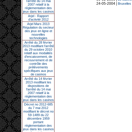
l’arrêté du 14 mai
24-05-2004 |
Bruxelles 
2007 relatif à la
réglementation des
jeux dans les casinos
Arjel - Rapport
d'activité 2012
Arjel Mars 2013
Régulation du secteur
des jeux en ligne et
nouvelles
technologies
Arrêté du 28 février
2013 modifiant l'arrêté
du 29 octobre 2010
relatif aux modalités
d'encaissement, de
recouvrement et de
contrôle des
prélèvements
spécifiques aux jeux
de casinos
Arrêté du 14 février
2013 modifiant les
dispositions de
l'arrêté du 14 mai
2007 relatif à la
réglementation des
jeux dans les casinos
Décret no 2012-685
du 7 mai 2012
modifiant le décret no
59-1489 du 22
décembre 1959
portant
réglementation des
jeux dans les casinos