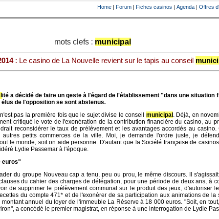
Home
|
Forum
|
Fiches casinos
|
Agenda
|
Offres d
mots clefs :
municipal
2014
: Le casino de La Nouvelle revient sur le tapis au conseil
munici
l
ité a décidé de faire un geste à l'égard de l'établissement "dans une situation 
 élus de l'opposition se sont abstenus.
est pas la première fois que le sujet divise le conseil
municipal
. Déjà, en novem
ement critiqué le vote de l'exonération de la contribution financière du casino, au
audrait reconsidérer le taux de prélèvement et les avantages accordés au casino.
es autres petits commerces de la ville. Moi, je demande l'ordre juste, je défends
tout le monde, soit on aide personne. D'autant que la Société française de casinos
sidéré Lydie Passemar à l'époque.
 euros"
eader du groupe Nouveau cap a tenu, peu ou prou, le même discours. Il s'agissait 
 clauses du cahier des charges de délégation, pour une période de deux ans, à 
avoir de supprimer le prélèvement communal sur le produit des jeux, d'autoriser l
s recettes du compte 471* et de l'exonérer de sa participation aux animations de la s
 le montant annuel du loyer de l'immeuble La Réserve à 18 000 euros. "Soit, en tout
iron", a concédé le premier magistrat, en réponse à une interrogation de Lydie Pa