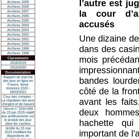
l’autre est j
Archives 2009
Archives 2008
la cour d’a
Archives 2007
Archives 2006
Archives 2005
accusés
Archives 2004
Archives 2003
Archives 2002
Une dizaine de
Archives 2001
Archives 2000
dans des casin
Archives 1999
Archives 1998
mois précédant
Classements
2018/2019
impressionnant
2019/2020
Documentation
Rapport du marché
bandes lourde
des jeux en ligne en
France, 4eme
côté de la fron
trimestre 2020 -
18/03/2021
Cour des comptes -
avant les fait
La régulation des jeux
d’argent et de hasard
Décret n° 2015-669
deux hommes 
du 15 juin 2015 relatif
aux prélèvements sur
hachette qui
le produit des jeux
dans les casinos
Arrêté du 15 mai
important de l
2015 modifiant les
dispositions de