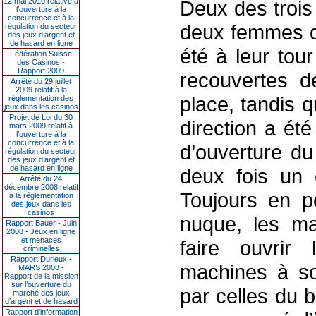
12 mai 2010 relative à
Deux des trois
l’ouverture à la
concurrence et à la
deux femmes de
régulation du secteur
des jeux d’argent et
de hasard en ligne
été à leur tour
Fédération Suisse
des Casinos -
Rapport 2009
recouvertes d
Arrêté du 29 juillet
2009 relatif à la
place, tandis 
réglementation des
jeux dans les casinos
Projet de Loi du 30
direction a ét
mars 2009 relatif à
l’ouverture à la
concurrence et à la
d’ouverture du
régulation du secteur
des jeux d’argent et
de hasard en ligne
deux fois un c
Arrêté du 24
décembre 2008 relatif
Toujours en p
à la réglementation
des jeux dans les
casinos
nuque, les mal
Rapport Bauer - Juin
2008 - Jeux en ligne
et menaces
faire ouvrir
criminelles
Rapport Durieux -
machines à s
MARS 2008 -
Rapport de la mission
sur l’ouverture du
par celles du b
marché des jeux
d’argent et de hasard
Rapport d'information