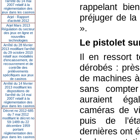
l’arrêté du 14 mai
rappelant bie
2007 relatif à la
réglementation des
jeux dans les casinos
préjuger de la
Arjel - Rapport
d'activité 2012
».
Arjel Mars 2013
Régulation du secteur
des jeux en ligne et
nouvelles
Le pistolet su
technologies
Arrêté du 28 février
2013 modifiant l'arrêté
du 29 octobre 2010
Il en ressort 
relatif aux modalités
d'encaissement, de
recouvrement et de
dérobés : prè
contrôle des
prélèvements
de machines à 
spécifiques aux jeux
de casinos
Arrêté du 14 février
sans compter
2013 modifiant les
dispositions de
l'arrêté du 14 mai
auraient éga
2007 relatif à la
réglementation des
jeux dans les casinos
caméras de vi
Décret no 2012-685
du 7 mai 2012
puis de l’éta
modifiant le décret no
59-1489 du 22
décembre 1959
dernières ont é
portant
réglementation des
jeux dans les casinos