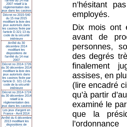
l’arrêté du 14 mai
n’hésitant pa
2007 relatif à la
réglementation des
jeux dans les casinos
employés.
Décret no 2015-540
du 15 mai 2015
modifiant la liste des
Dix mois ont 
jeux autorisés dans
les casinos fixée par
l’article D.321-13 du
avant de proc
code de la sécurité
intérieure
Arrêté du 30
personnes, so
décembre 2014
modifiant les
dispositions de
des degrés trè
l’arrêté du 14 mai
2007
finalement j
Décret no 2014-1726
du 30 décembre 2014
modifiant la liste des
assises, en pl
jeux autorisés dans
les casinos fixée par
l’article D. 321-13 du
(lire encadré 
code de la sécurité
intérieure
qu’à partir d’au
Décret no 2014-1724
du 30 décembre 2014
relatif à la
examiné le par
réglementation des
jeux dans les casinos
Les jeux d’argent en
que la prési
France - Avril 2014
Arrêté du 6 décembre
l’ordonnanc
2013 modifiant les
dispositions de