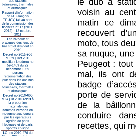
le duo a stat
des stations
balnéaires, thermales
et climatiques
voisin au cen
Rapport d'information
de M. François
matin ce dim
TRUCY, fait au nom
de la commission des
finances n° 17 (2011-
recouvert d’
2012) - 12 octobre
2011
Les niveaux et
moto, tous deu
pratiques des jeux de
hasard et d’argent en
2010
sa nuque, une 
Décret no 2011-906
du 29 juillet 2011
Peugeot : tout
modifiant le décret no
59-1489 du 22
décembre 1959
mal, ils ont 
portant
réglementation des
jeux dans les casinos
badge d’accès,
des stations
balnéaires, thermales
et climatiques
porte de servi
Décret no 2010-605
du 4 juin 2010 relatif à
de la bâillon
la proportion
maximale des
sommes versées en
conduire da
moyenne aux joueurs
par les opérateurs
agréés de paris
recettes, qui m
hippiques et de paris
sportifs en ligne
LOI no 2010-476 du