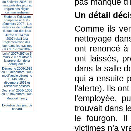
pas manqué d’i
du 6 février 2008 - le
monopole des jeux au
regard des règles
Un détail déci
communautaires
Étude de législation
comparée n° 180 -
décembre 2007 - Les
Comme ils ven
instances de contrôle
du secteur des jeux
Arrêté du 14 mai
nettoyage dans 
2007 relatif à la
réglementation des
ont renoncé à 
jeux dans les casinos
(JO du 17 mai 2007)
Loi n° 2007-297 du 5
ont laissés, p
mars 2007 relative à
la prévention de la
délinquance
dans la salle 
Décret no 2006-1595
du 13 décembre 2006
qui a ensuite 
modifiant le décret no
59-1489 du 22
décembre 1959 et
l’alerte). Ils 
relatif aux casinos
Décret n° 2006- 1386
du 15 novembre 2006
l’employée, pu
Rapport Trucy
trouvait dans l
Evolution des jeux de
hasard
le fourgon. I
victimes n’a v