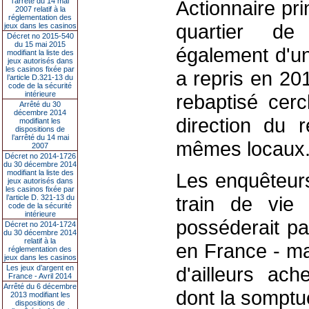
l’arrêté du 14 mai
Actionnaire pr
2007 relatif à la
réglementation des
quartier de
jeux dans les casinos
Décret no 2015-540
du 15 mai 2015
également d'un
modifiant la liste des
jeux autorisés dans
les casinos fixée par
a repris en 20
l’article D.321-13 du
code de la sécurité
intérieure
rebaptisé cerc
Arrêté du 30
décembre 2014
direction du r
modifiant les
dispositions de
l’arrêté du 14 mai
mêmes locaux
2007
Décret no 2014-1726
du 30 décembre 2014
modifiant la liste des
Les enquêteurs
jeux autorisés dans
les casinos fixée par
train de vie 
l’article D. 321-13 du
code de la sécurité
intérieure
posséderait p
Décret no 2014-1724
du 30 décembre 2014
relatif à la
en France - ma
réglementation des
jeux dans les casinos
d'ailleurs ach
Les jeux d’argent en
France - Avril 2014
Arrêté du 6 décembre
dont la somptu
2013 modifiant les
dispositions de