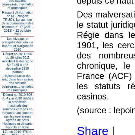
depuis ce haut 
des stations
balnéaires, thermales
et climatiques
Des malversatio
Rapport d'information
de M. François
TRUCY, fait au nom
le statut jurid
de la commission des
finances n° 17 (2011-
2012) - 12 octobre
Régie dans le
2011
Les niveaux et
1901, les cerc
pratiques des jeux de
hasard et d’argent en
2010
des nombreus
Décret no 2011-906
du 29 juillet 2011
modifiant le décret no
chronique, le
59-1489 du 22
décembre 1959
portant
France (ACF) 
réglementation des
jeux dans les casinos
des stations
les statuts r
balnéaires, thermales
et climatiques
casinos.
Décret no 2010-605
du 4 juin 2010 relatif à
la proportion
maximale des
(source : lepo
sommes versées en
moyenne aux joueurs
par les opérateurs
agréés de paris
hippiques et de paris
Share
|
sportifs en ligne
LOI no 2010-476 du