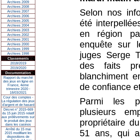
Archives 2009
Archives 2008
Selon nos inf
Archives 2007
Archives 2006
été interpellé
Archives 2005
Archives 2004
Archives 2003
en région pa
Archives 2002
Archives 2001
enquête sur 
Archives 2000
Archives 1999
juges Serge T
Archives 1998
Classements
des faits pr
2018/2019
2019/2020
Documentation
blanchiment e
Rapport du marché
des jeux en ligne en
de confiance et
France, 4eme
trimestre 2020 -
18/03/2021
Cour des comptes -
Parmi les pe
La régulation des jeux
d’argent et de hasard
plusieurs em
Décret n° 2015-669
du 15 juin 2015 relatif
aux prélèvements sur
propriétaire d
le produit des jeux
dans les casinos
Arrêté du 15 mai
51 ans, qui a
2015 modifiant les
dispositions de