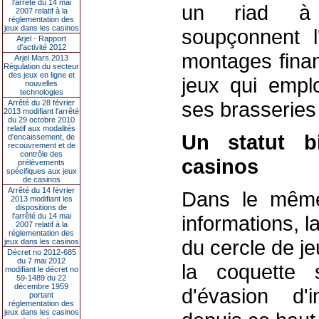
l’arrêté du 14 mai
un riad à
2007 relatif à la
réglementation des
jeux dans les casinos
soupçonnent l
Arjel - Rapport
d'activité 2012
montages finan
Arjel Mars 2013
Régulation du secteur
des jeux en ligne et
jeux qui empl
nouvelles
technologies
ses brasseries
Arrêté du 28 février
2013 modifiant l'arrêté
du 29 octobre 2010
relatif aux modalités
Un statut b
d'encaissement, de
recouvrement et de
contrôle des
casinos
prélèvements
spécifiques aux jeux
de casinos
Arrêté du 14 février
Dans le même
2013 modifiant les
dispositions de
l'arrêté du 14 mai
informations, l
2007 relatif à la
réglementation des
du cercle de jeu
jeux dans les casinos
Décret no 2012-685
du 7 mai 2012
la coquette 
modifiant le décret no
59-1489 du 22
décembre 1959
d'évasion d'
portant
réglementation des
jeux dans les casinos