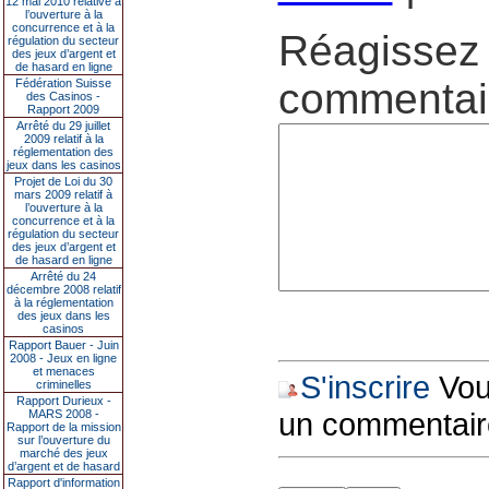
12 mai 2010 relative à
l’ouverture à la
concurrence et à la
Réagissez 
régulation du secteur
des jeux d’argent et
de hasard en ligne
commentair
Fédération Suisse
des Casinos -
Rapport 2009
Arrêté du 29 juillet
2009 relatif à la
réglementation des
jeux dans les casinos
Projet de Loi du 30
mars 2009 relatif à
l’ouverture à la
concurrence et à la
régulation du secteur
des jeux d’argent et
de hasard en ligne
Arrêté du 24
décembre 2008 relatif
à la réglementation
des jeux dans les
casinos
Rapport Bauer - Juin
2008 - Jeux en ligne
et menaces
S'inscrire
Vous
criminelles
Rapport Durieux -
un commentair
MARS 2008 -
Rapport de la mission
sur l’ouverture du
marché des jeux
d’argent et de hasard
Rapport d'information