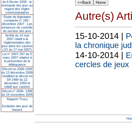
du 6 février 2008 - le
monopole des jeux au
regard des règles
Autre(s) Art
communautaires
Étude de législation
comparée n° 180 -
décembre 2007 - Les
instances de contrôle
du secteur des jeux
15-10-2014 |
P
Arrêté du 14 mai
2007 relatif à la
réglementation des
la chronique jud
jeux dans les casinos
(JO du 17 mai 2007)
14-10-2014 |
E
Loi n° 2007-297 du 5
mars 2007 relative à
la prévention de la
cercles de jeux 
délinquance
Décret no 2006-1595
du 13 décembre 2006
modifiant le décret no
59-1489 du 22
décembre 1959 et
relatif aux casinos
Décret n° 2006- 1386
du 15 novembre 2006
Rapport Trucy
Evolution des jeux de
hasard
Ho