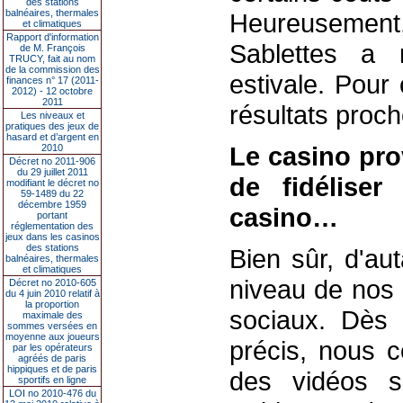
des stations
balnéaires, thermales
Heureusement,
et climatiques
Rapport d'information
Sablettes a 
de M. François
TRUCY, fait au nom
de la commission des
estivale. Pour
finances n° 17 (2011-
2012) - 12 octobre
2011
résultats proc
Les niveaux et
pratiques des jeux de
hasard et d’argent en
Le casino pro
2010
Décret no 2011-906
du 29 juillet 2011
de fidéliser
modifiant le décret no
59-1489 du 22
décembre 1959
casino…
portant
réglementation des
jeux dans les casinos
des stations
Bien sûr, d'aut
balnéaires, thermales
et climatiques
niveau de nos 
Décret no 2010-605
du 4 juin 2010 relatif à
la proportion
sociaux. Dès 
maximale des
sommes versées en
moyenne aux joueurs
précis, nous 
par les opérateurs
agréés de paris
hippiques et de paris
des vidéos s
sportifs en ligne
LOI no 2010-476 du