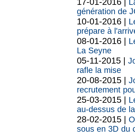
17-01-2016 |
L
génération de JO
10-01-2016 |
L
prépare à l'arr
08-01-2016 |
L
La Seyne
05-11-2015 |
Jo
rafle la mise
20-08-2015 |
J
recrutement pou
25-03-2015 |
L
au-dessus de la
28-02-2015 |
O
sous en 3D du 