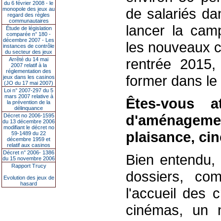
du 6 février 2008 - le
de salariés dan
monopole des jeux au
regard des règles
communautaires
lancer la cam
Étude de législation
comparée n° 180 -
décembre 2007 - Les
les nouveaux c
instances de contrôle
du secteur des jeux
rentrée 2015,
Arrêté du 14 mai
2007 relatif à la
réglementation des
former dans le 
jeux dans les casinos
(JO du 17 mai 2007)
Loi n° 2007-297 du 5
mars 2007 relative à
Êtes-vous a
la prévention de la
délinquance
d'aménagemen
Décret no 2006-1595
du 13 décembre 2006
modifiant le décret no
plaisance, ci
59-1489 du 22
décembre 1959 et
relatif aux casinos
Décret n° 2006- 1386
Bien entendu,
du 15 novembre 2006
Rapport Trucy
dossiers, co
Evolution des jeux de
hasard
l'accueil des c
cinémas, un n