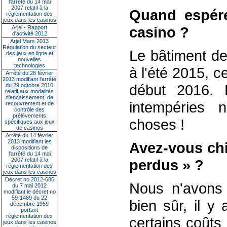
l’arrêté du 14 mai
2007 relatif à la
Quand espére
réglementation des
jeux dans les casinos
casino ?
Arjel - Rapport
d'activité 2012
Arjel Mars 2013
Régulation du secteur
Le bâtiment dev
des jeux en ligne et
nouvelles
technologies
à l'été 2015, c
Arrêté du 28 février
2013 modifiant l'arrêté
début 2016. 
du 29 octobre 2010
relatif aux modalités
d'encaissement, de
intempéries 
recouvrement et de
contrôle des
prélèvements
choses !
spécifiques aux jeux
de casinos
Arrêté du 14 février
2013 modifiant les
Avez-vous chi
dispositions de
l'arrêté du 14 mai
2007 relatif à la
perdus » ?
réglementation des
jeux dans les casinos
Décret no 2012-685
Nous n'avons 
du 7 mai 2012
modifiant le décret no
59-1489 du 22
bien sûr, il y
décembre 1959
portant
réglementation des
certains coûts
jeux dans les casinos