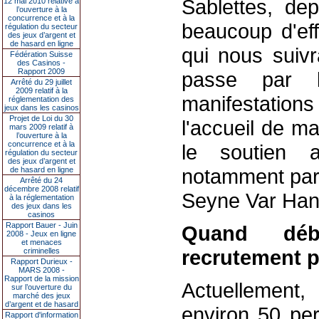
Sablettes, dep
12 mai 2010 relative à
l’ouverture à la
concurrence et à la
beaucoup d'ef
régulation du secteur
des jeux d’argent et
de hasard en ligne
qui nous suiv
Fédération Suisse
des Casinos -
Rapport 2009
passe par l
Arrêté du 29 juillet
2009 relatif à la
manifestations
réglementation des
jeux dans les casinos
Projet de Loi du 30
l'accueil de ma
mars 2009 relatif à
l’ouverture à la
concurrence et à la
le soutien a
régulation du secteur
des jeux d’argent et
notamment part
de hasard en ligne
Arrêté du 24
décembre 2008 relatif
Seyne Var Hand
à la réglementation
des jeux dans les
casinos
Rapport Bauer - Juin
Quand déb
2008 - Jeux en ligne
et menaces
recrutement po
criminelles
Rapport Durieux -
MARS 2008 -
Rapport de la mission
Actuellement,
sur l’ouverture du
marché des jeux
d’argent et de hasard
environ 50 per
Rapport d'information