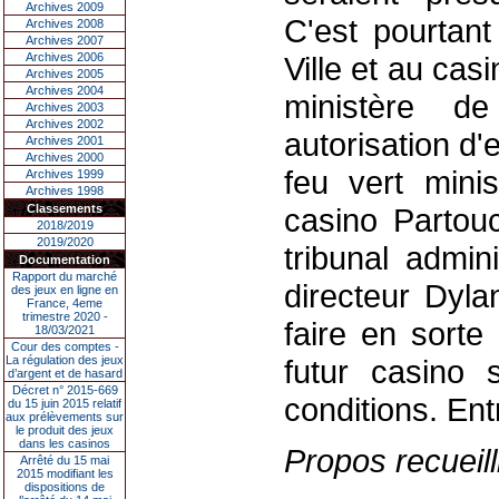
Archives 2009
C'est pourtant
Archives 2008
Archives 2007
Archives 2006
Ville et au cas
Archives 2005
Archives 2004
ministère de
Archives 2003
Archives 2002
autorisation d'
Archives 2001
Archives 2000
feu vert minis
Archives 1999
Archives 1998
Classements
casino Partou
2018/2019
2019/2020
tribunal admini
Documentation
Rapport du marché
directeur Dyla
des jeux en ligne en
France, 4eme
trimestre 2020 -
faire en sort
18/03/2021
Cour des comptes -
La régulation des jeux
futur casino 
d’argent et de hasard
Décret n° 2015-669
conditions. Ent
du 15 juin 2015 relatif
aux prélèvements sur
le produit des jeux
dans les casinos
Propos recueill
Arrêté du 15 mai
2015 modifiant les
dispositions de