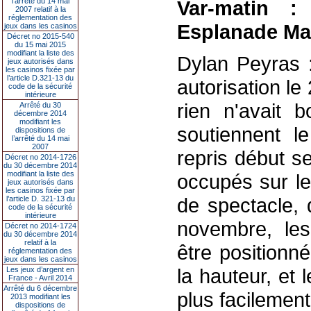
l’arrêté du 14 mai
Var-matin 
2007 relatif à la
réglementation des
Esplanade Ma
jeux dans les casinos
Décret no 2015-540
du 15 mai 2015
modifiant la liste des
Dylan Peyras 
jeux autorisés dans
les casinos fixée par
l’article D.321-13 du
autorisation le 
code de la sécurité
intérieure
rien n'avait 
Arrêté du 30
décembre 2014
modifiant les
soutiennent le
dispositions de
l’arrêté du 14 mai
2007
repris début 
Décret no 2014-1726
du 30 décembre 2014
modifiant la liste des
occupés sur le
jeux autorisés dans
les casinos fixée par
de spectacle, 
l’article D. 321-13 du
code de la sécurité
intérieure
novembre, le
Décret no 2014-1724
du 30 décembre 2014
relatif à la
être positionn
réglementation des
jeux dans les casinos
la hauteur, et
Les jeux d’argent en
France - Avril 2014
Arrêté du 6 décembre
plus facilemen
2013 modifiant les
dispositions de