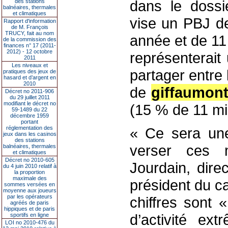
dans le dossie
des stations
balnéaires, thermales
et climatiques
vise un PBJ de
Rapport d'information
de M. François
TRUCY, fait au nom
année et de 11 
de la commission des
finances n° 17 (2011-
2012) - 12 octobre
représenterai
2011
Les niveaux et
partager entre
pratiques des jeux de
hasard et d’argent en
2010
de
giffaumon
Décret no 2011-906
du 29 juillet 2011
modifiant le décret no
(15 % de 11 mill
59-1489 du 22
décembre 1959
portant
réglementation des
« Ce sera une
jeux dans les casinos
des stations
verser ces m
balnéaires, thermales
et climatiques
Décret no 2010-605
Jourdain, dire
du 4 juin 2010 relatif à
la proportion
maximale des
président du c
sommes versées en
moyenne aux joueurs
par les opérateurs
chiffres sont 
agréés de paris
hippiques et de paris
d’activité ex
sportifs en ligne
LOI no 2010-476 du