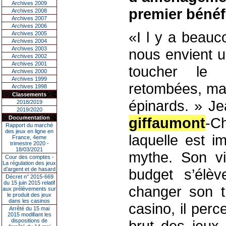
Archives 2009
premier bénéfi
Archives 2008
Archives 2007
Archives 2006
«I l y a beauc
Archives 2005
Archives 2004
Archives 2003
nous envient u
Archives 2002
Archives 2001
toucher le 
Archives 2000
Archives 1999
retombées, mai
Archives 1998
Classements
épinards. » Je
2018/2019
2019/2020
Documentation
giffaumont
-C
Rapport du marché
des jeux en ligne en
laquelle est i
France, 4eme
trimestre 2020 -
18/03/2021
mythe. Son vi
Cour des comptes -
La régulation des jeux
d’argent et de hasard
budget s’élè
Décret n° 2015-669
du 15 juin 2015 relatif
changer son t
aux prélèvements sur
le produit des jeux
dans les casinos
casino, il perc
Arrêté du 15 mai
2015 modifiant les
dispositions de
brut des jeux