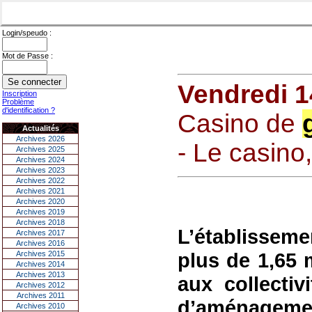
Login/speudo :
Mot de Passe :
Vendredi 
Inscription
Problème
d'identification ?
Casino de
Actualités
Archives 2026
- Le casino
Archives 2025
Archives 2024
Archives 2023
Archives 2022
Archives 2021
Archives 2020
Archives 2019
Archives 2018
L’établissem
Archives 2017
Archives 2016
plus de 1,65 
Archives 2015
Archives 2014
Archives 2013
aux collectiv
Archives 2012
Archives 2011
d’aménagem
Archives 2010