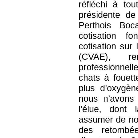
réfléchi à tou
présidente d
Perthois Boc
cotisation f
cotisation sur
(CVAE), r
professionnell
chats à fouet
plus d’oxygèn
nous n’avons p
l’élue, dont 
assumer de no
des retombées