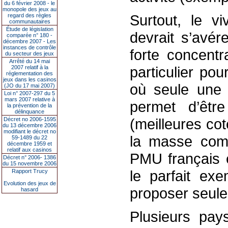
du 6 février 2008 - le
monopole des jeux au
Surtout, le vi
regard des règles
communautaires
Étude de législation
devrait s’avér
comparée n° 180 -
décembre 2007 - Les
instances de contrôle
forte concentr
du secteur des jeux
Arrêté du 14 mai
particulier pou
2007 relatif à la
réglementation des
jeux dans les casinos
où seule une
(JO du 17 mai 2007)
Loi n° 2007-297 du 5
mars 2007 relative à
permet d’être
la prévention de la
délinquance
(meilleures cot
Décret no 2006-1595
du 13 décembre 2006
modifiant le décret no
la masse com
59-1489 du 22
décembre 1959 et
relatif aux casinos
PMU français 
Décret n° 2006- 1386
du 15 novembre 2006
le parfait exe
Rapport Trucy
Evolution des jeux de
proposer seule
hasard
Plusieurs pay