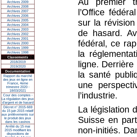
Au premier tr
Archives 2009
Archives 2008
l’Office fédér
Archives 2007
Archives 2006
sur la révision
Archives 2005
Archives 2004
Archives 2003
de hasard. Ava
Archives 2002
Archives 2001
fédéral, ce ra
Archives 2000
Archives 1999
la réglementat
Archives 1998
Classements
ligne. Derrière
2018/2019
2019/2020
Documentation
la santé publi
Rapport du marché
des jeux en ligne en
une perspecti
France, 4eme
trimestre 2020 -
18/03/2021
l’industrie.
Cour des comptes -
La régulation des jeux
d’argent et de hasard
La législation
Décret n° 2015-669
du 15 juin 2015 relatif
aux prélèvements sur
Suisse en part
le produit des jeux
dans les casinos
Arrêté du 15 mai
non-initiés. Da
2015 modifiant les
dispositions de