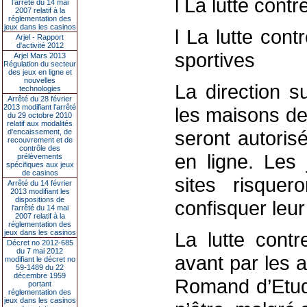
l La lutte cont
l’arrêté du 14 mai
2007 relatif à la
réglementation des
jeux dans les casinos
l La lutte con
Arjel - Rapport
d'activité 2012
sportives
Arjel Mars 2013
Régulation du secteur
des jeux en ligne et
nouvelles
La direction s
technologies
Arrêté du 28 février
2013 modifiant l'arrêté
les maisons de
du 29 octobre 2010
relatif aux modalités
seront autoris
d'encaissement, de
recouvrement et de
contrôle des
en ligne. Les 
prélèvements
spécifiques aux jeux
de casinos
sites risque
Arrêté du 14 février
2013 modifiant les
dispositions de
confisquer leur
l'arrêté du 14 mai
2007 relatif à la
réglementation des
jeux dans les casinos
La lutte contr
Décret no 2012-685
du 7 mai 2012
avant par les 
modifiant le décret no
59-1489 du 22
décembre 1959
Romand d’Etude
portant
réglementation des
jeux dans les casinos