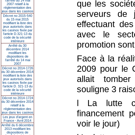
l’arrêté du 14 mai
que les société
2007 relatif à la
réglementation des
serveurs de 
jeux dans les casinos
Décret no 2015-540
du 15 mai 2015
effectuant des
modifiant la liste des
jeux autorisés dans
les casinos fixée par
avec le sect
l’article D.321-13 du
code de la sécurité
intérieure
promotion sont
Arrêté du 30
décembre 2014
modifiant les
Face à la réali
dispositions de
l’arrêté du 14 mai
2007
2009 pour le C
Décret no 2014-1726
du 30 décembre 2014
modifiant la liste des
allait tomber
jeux autorisés dans
les casinos fixée par
souligne 3 rais
l’article D. 321-13 du
code de la sécurité
intérieure
Décret no 2014-1724
l La lutte c
du 30 décembre 2014
relatif à la
réglementation des
financement p
jeux dans les casinos
Les jeux d’argent en
voir le jour)
France - Avril 2014
Arrêté du 6 décembre
2013 modifiant les
dispositions de