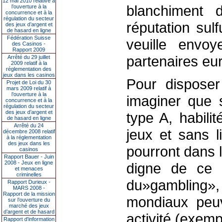
12 mai 2010 relative à
blanchiment 
l’ouverture à la
concurrence et à la
régulation du secteur
réputation sulf
des jeux d’argent et
de hasard en ligne
Fédération Suisse
veuille envo
des Casinos -
Rapport 2009
partenaires eu
Arrêté du 29 juillet
2009 relatif à la
réglementation des
jeux dans les casinos
Pour disposer 
Projet de Loi du 30
mars 2009 relatif à
l’ouverture à la
imaginer que s
concurrence et à la
régulation du secteur
des jeux d’argent et
type A, habili
de hasard en ligne
Arrêté du 24
jeux et sans l
décembre 2008 relatif
à la réglementation
des jeux dans les
pourront dans l
casinos
Rapport Bauer - Juin
2008 - Jeux en ligne
digne de ce n
et menaces
criminelles
du»gambling», 
Rapport Durieux -
MARS 2008 -
Rapport de la mission
mondiaux peuv
sur l’ouverture du
marché des jeux
d’argent et de hasard
activité (exem
Rapport d'information