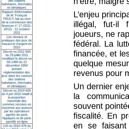
n’être, malgré 
des stations
balnéaires, thermales
et climatiques
L’enjeu princip
Rapport d'information
de M. François
TRUCY, fait au nom
illégal, fut-i
de la commission des
finances n° 17 (2011-
2012) - 12 octobre
joueurs, ne rap
2011
Les niveaux et
pratiques des jeux de
fédéral. La lut
hasard et d’argent en
2010
financée, et l
Décret no 2011-906
du 29 juillet 2011
modifiant le décret no
quelque mesure
59-1489 du 22
décembre 1959
portant
revenus pour m
réglementation des
jeux dans les casinos
des stations
balnéaires, thermales
Un dernier enj
et climatiques
Décret no 2010-605
la communica
du 4 juin 2010 relatif à
la proportion
maximale des
souvent pointé
sommes versées en
moyenne aux joueurs
par les opérateurs
fiscalité. En 
agréés de paris
hippiques et de paris
sportifs en ligne
en se faisant 
LOI no 2010-476 du