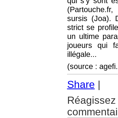
qui s’y sont e
(Partouche.fr,
sursis (Joa).
strict se prof
un ultime para
joueurs qui f
illégale...
(source : agefi
Share
|
Réagissez 
commentair