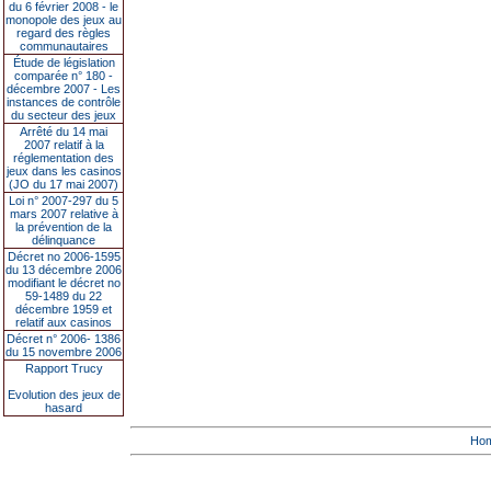
du 6 février 2008 - le
monopole des jeux au
regard des règles
communautaires
Étude de législation
comparée n° 180 -
décembre 2007 - Les
instances de contrôle
du secteur des jeux
Arrêté du 14 mai
2007 relatif à la
réglementation des
jeux dans les casinos
(JO du 17 mai 2007)
Loi n° 2007-297 du 5
mars 2007 relative à
la prévention de la
délinquance
Décret no 2006-1595
du 13 décembre 2006
modifiant le décret no
59-1489 du 22
décembre 1959 et
relatif aux casinos
Décret n° 2006- 1386
du 15 novembre 2006
Rapport Trucy
Evolution des jeux de
hasard
Ho