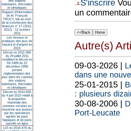
S'inscrire
Vous
des stations
balnéaires, thermales
et climatiques
un commentair
Rapport d'information
de M. François
TRUCY, fait au nom
de la commission des
finances n° 17 (2011-
2012) - 12 octobre
2011
Les niveaux et
pratiques des jeux de
Autre(s) Art
hasard et d’argent en
2010
Décret no 2011-906
du 29 juillet 2011
modifiant le décret no
09-03-2026 |
59-1489 du 22
L
décembre 1959
portant
dans une nouvell
réglementation des
jeux dans les casinos
des stations
25-01-2015 |
B
balnéaires, thermales
et climatiques
: plusieurs diza
Décret no 2010-605
du 4 juin 2010 relatif à
la proportion
30-08-2006 |
D
maximale des
sommes versées en
moyenne aux joueurs
Port-Leucate
par les opérateurs
agréés de paris
hippiques et de paris
sportifs en ligne
LOI no 2010-476 du