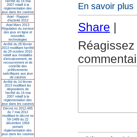
l’arrêté du 14 mai
En savoir plus
2007 relatif à la
réglementation des
jeux dans les casinos
Arjel - Rapport
d'activité 2012
Share
|
Arjel Mars 2013
Régulation du secteur
des jeux en ligne et
nouvelles
technologies
Réagissez 
Arrêté du 28 février
2013 modifiant l'arrêté
du 29 octobre 2010
commentair
relatif aux modalités
d'encaissement, de
recouvrement et de
contrôle des
prélèvements
spécifiques aux jeux
de casinos
Arrêté du 14 février
2013 modifiant les
dispositions de
l'arrêté du 14 mai
2007 relatif à la
réglementation des
jeux dans les casinos
Décret no 2012-685
du 7 mai 2012
modifiant le décret no
59-1489 du 22
décembre 1959
portant
réglementation des
jeux dans les casinos