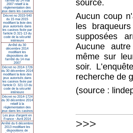
source.
l’arrêté du 14 mai
2007 relatif à la
réglementation des
jeux dans les casinos
Aucun coup n'a
Décret no 2015-540
du 15 mai 2015
modifiant la liste des
les braqueurs
jeux autorisés dans
les casinos fixée par
supposées ar
l’article D.321-13 du
code de la sécurité
intérieure
Aucune autre 
Arrêté du 30
décembre 2014
modifiant les
même sur leur
dispositions de
l’arrêté du 14 mai
2007
soir. L'enquêt
Décret no 2014-1726
du 30 décembre 2014
recherche de g
modifiant la liste des
jeux autorisés dans
les casinos fixée par
l’article D. 321-13 du
(source : linde
code de la sécurité
intérieure
Décret no 2014-1724
du 30 décembre 2014
relatif à la
réglementation des
jeux dans les casinos
Les jeux d’argent en
France - Avril 2014
>>>
Arrêté du 6 décembre
2013 modifiant les
dispositions de