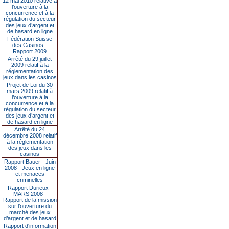
12 mai 2010 relative à
l’ouverture à la
concurrence et à la
régulation du secteur
des jeux d’argent et
de hasard en ligne
Fédération Suisse
des Casinos -
Rapport 2009
Arrêté du 29 juillet
2009 relatif à la
réglementation des
jeux dans les casinos
Projet de Loi du 30
mars 2009 relatif à
l’ouverture à la
concurrence et à la
régulation du secteur
des jeux d’argent et
de hasard en ligne
Arrêté du 24
décembre 2008 relatif
à la réglementation
des jeux dans les
casinos
Rapport Bauer - Juin
2008 - Jeux en ligne
et menaces
criminelles
Rapport Durieux -
MARS 2008 -
Rapport de la mission
sur l’ouverture du
marché des jeux
d’argent et de hasard
Rapport d'information