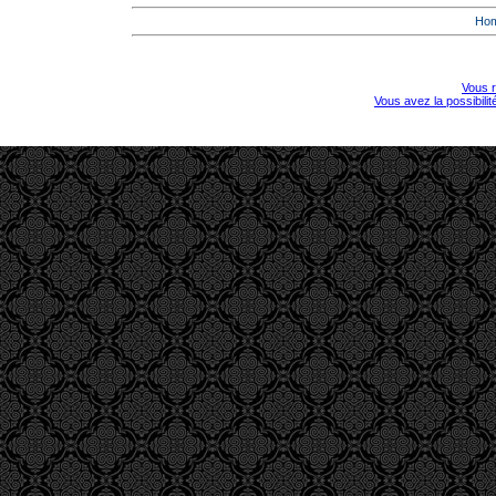
Ho
Vous r
Vous avez la possibili