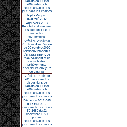
l’arrêté du 14 mai
2007 relatif à la
réglementation des
jeux dans les casinos
Arjel - Rapport
d'activité 2012
Arjel Mars 2013
Régulation du secteur
des jeux en ligne et
nouvelles
technologies
Arrêté du 28 février
2013 modifiant l'arrêté
du 29 octobre 2010
relatif aux modalités
d'encaissement, de
recouvrement et de
contrôle des
prélèvements
spécifiques aux jeux
de casinos
Arrêté du 14 février
2013 modifiant les
dispositions de
l'arrêté du 14 mai
2007 relatif à la
réglementation des
jeux dans les casinos
Décret no 2012-685
du 7 mai 2012
modifiant le décret no
59-1489 du 22
décembre 1959
portant
réglementation des
jeux dans les casinos