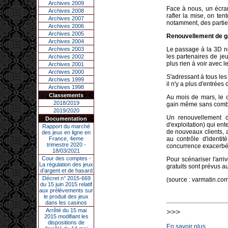
Archives 2009
Face à nous, un écran
Archives 2008
rafler la mise, on te
Archives 2007
notamment, des parties
Archives 2006
Archives 2005
Renouvellement de
Archives 2004
Archives 2003
Le passage à la 3D ne
les partenaires de je
Archives 2002
plus rien à voir avec l
Archives 2001
Archives 2000
S'adressant à tous les
Archives 1999
il n'y a plus d'entrées
Archives 1998
Classements
Au mois de mars, le 
2018/2019
gain même sans comb
2019/2020
Un renouvellement d
Documentation
d'exploitation) qui en
Rapport du marché
de nouveaux clients, 
des jeux en ligne en
France, 4eme
au contrôle d'identi
trimestre 2020 -
concurrence exacerbée 
18/03/2021
Cour des comptes -
Pour scénariser l'arr
La régulation des jeux
gratuits sont prévus a
d’argent et de hasard
Décret n° 2015-669
(source : varmatin.co
du 15 juin 2015 relatif
aux prélèvements sur
le produit des jeux
dans les casinos
Arrêté du 15 mai
>>>
2015 modifiant les
dispositions de
En savoir plus