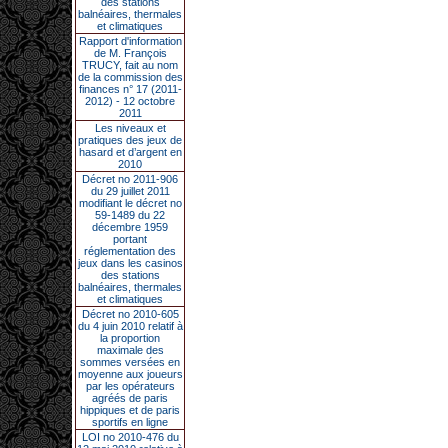
des stations
balnéaires, thermales
et climatiques
Rapport d'information
de M. François
TRUCY, fait au nom
de la commission des
finances n° 17 (2011-
2012) - 12 octobre
2011
Les niveaux et
pratiques des jeux de
hasard et d’argent en
2010
Décret no 2011-906
du 29 juillet 2011
modifiant le décret no
59-1489 du 22
décembre 1959
portant
réglementation des
jeux dans les casinos
des stations
balnéaires, thermales
et climatiques
Décret no 2010-605
du 4 juin 2010 relatif à
la proportion
maximale des
sommes versées en
moyenne aux joueurs
par les opérateurs
agréés de paris
hippiques et de paris
sportifs en ligne
LOI no 2010-476 du