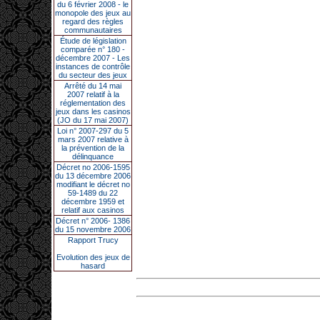
du 6 février 2008 - le
monopole des jeux au
regard des règles
communautaires
Étude de législation
comparée n° 180 -
décembre 2007 - Les
instances de contrôle
du secteur des jeux
Arrêté du 14 mai
2007 relatif à la
réglementation des
jeux dans les casinos
(JO du 17 mai 2007)
Loi n° 2007-297 du 5
mars 2007 relative à
la prévention de la
délinquance
Décret no 2006-1595
du 13 décembre 2006
modifiant le décret no
59-1489 du 22
décembre 1959 et
relatif aux casinos
Décret n° 2006- 1386
du 15 novembre 2006
Rapport Trucy
Evolution des jeux de
hasard