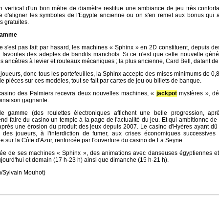
 vertical d'un bon mètre de diamètre restitue une ambiance de jeu très confort
nte d'aligner les symboles de l'Egypte ancienne ou on s'en remet aux bonus qui 
 gratuites.
 gamme
 s'est pas fait par hasard, les machines « Sphinx » en 2D constituent, depuis d
u favorites des adeptes de bandits manchots. Si ce n'est que cette nouvelle géné
es ancêtres à levier et rouleaux mécaniques ; la plus ancienne, Card Bell, datant de 
 joueurs, donc tous les portefeuilles, la Sphinx accepte des mises minimums de 0,
 de pièces sur ces modèles, tout se fait par cartes de jeu ou billets de banque.
casino des Palmiers recevra deux nouvelles machines, «
jackpot
mystères », dél
inaison gagnante.
e gamme (des roulettes électroniques affichent une belle progression, ap
tend faire du casino un temple à la page de l'actualité du jeu. Et qui ambitionne de
après une érosion du produit des jeux depuis 2007. Le casino d'Hyères ayant dû 
té des joueurs, à l'interdiction de fumer, aux crises économiques successives
sur la Côte d'Azur, renforcée par l'ouverture du casino de La Seyne.
ivée de ses machines « Sphinx », des animations avec danseuses égyptiennes et 
ujourd'hui et demain (17 h-23 h) ainsi que dimanche (15 h-21 h).
m/Sylvain Mouhot)