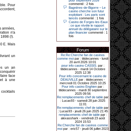
pour septembre 2026
Le plus gros gain gagné depuis plus
commenté : 2 fois
able. Pour
de 20 ans dans l’établissement.
Bagnères-de-Bigorre – Le
accordent,
casino cherche son futur
exploitant : Les paris sont
lancés
commenté : 1 fois
Casino de Forges-les-Eaux
31-03-2026|
: ce que révèle le rapport
es années,
annuel du délégataire sur le
Série de jackpots au casino JOA de
ration n'a
plan financier
commenté : 1
Gujan-Mestras : ce mois de mars a
fois
été fructueux pour quelques
1898 (!).
joueurs. D’abord avec 44 207 euros
remportés le dimanche 22 mars sur
80 E. Mais
une machine à sous pour une mise
Forum
initiale de 5,28 €. Puis quelques
jours plus tard, le vendredi 27 mars,
Re:Re:Cherche fan de casinos
ivrant un
un joueur a décroché 12 086 euros
comme moi
par : titidecannes - lundi
sur une autre machine à sous.
20 avril 2026 10:01
pour info casino CASSIS.
par :
rès un an
Enfin, troisième et dernier jackpot,
titidecannes - mardi 14 Octobre
record cette fois-ci, le samedi 28
 conquérir
2025 12:38
mars dernier. Quelque 111 322
faire face
Pour info concernant le casino de
euros ont été remportés sur la table
 et à une
DEAUVILLE
par : titidecannes -
d’Ultimate Texas Hold’em Poker,
mercredi 01 Octobre 2025 10:25
grâce à une mise de 5 euros sur la
Pour info casino Enghien
par :
case bonus et une quinte flush
titidecannes - mardi 30 septembre
cocktails
royale. Ces gains ont été annoncés
2025 09:56
dans un communiqué diffusé par le
Re:remplacements chef de table
par
casino ce lundi 30 mars en soirée.
: Lucas93 - samedi 28 juin 2025
11:01
Re:remplacements chef de table
par
: Lucas93 - jeudi 26 juin 2025 21:45
remplacements chef de table
par :
11-01-2026|
alexasshark - vendredi 23 août
2024 15:53
Dimanche 11 janvier, en soirée, une
Re:Cherche fan de casinos comme
cliente retraitée de 78 ans, habitant
moi
par : eric57 - jeudi 06 juillet 2023
Trémuson, a eu l’énorme surprise