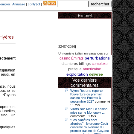
'emploi
|
Annuaire
|
cont@ct
|
En bref
'Hyères
22-07-2026|
Un touriste italien en vacances sur
la Côte d’Azur a remporté un
perturbations
jackpot exceptionnel de 84.631
irectement
casino Émirats
euros dans la nuit de samedi à
chambres
billings
complexe
dimanche au Casino Barrière Le
Croisette à Cannes. Il s’agit d’un
pratique
americaine
nspiration
nouveau record de gains de l’année
exploitation
 jeudi, en
delivree
2026 pour cet établissement.
Vos derniers
commentaires
nce, nous
touche se
Wynn Resorts reporte
14-04-2026|
l’ouverture du premier
». N'ayons
casino des Émirats à
Dimanche 12 avril 2026, cette date
septembre 2027
commenté
restera gravée dans la mémoire de
: 1 fois
proprement
ce joueur du casino de Saint-Quay-
Villers-sur-Mer. Le casino
 lunettes,
Portrieux (Côtes-d’Armor).
mise sur le Monopoly ...
asino. Un
commenté : 1 fois
Ce quinquagénaire, habitant Plouha
"Les planètes sont
mais souhaitant garder l’anonymat,
alignées" : le groupe Cogit
a eu l’énorme surprise de décrocher
 quelques
confirme l'ouverture du
un jackpot record de 82 426 €.
premier casino de Guyane