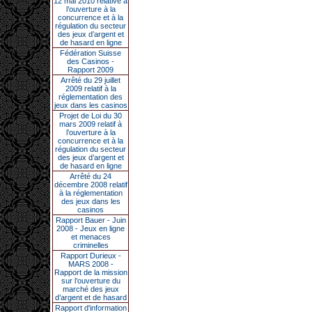
12 mai 2010 relative à
l’ouverture à la
concurrence et à la
régulation du secteur
des jeux d’argent et
de hasard en ligne
Fédération Suisse
des Casinos -
Rapport 2009
Arrêté du 29 juillet
2009 relatif à la
réglementation des
jeux dans les casinos
Projet de Loi du 30
mars 2009 relatif à
l’ouverture à la
concurrence et à la
régulation du secteur
des jeux d’argent et
de hasard en ligne
Arrêté du 24
décembre 2008 relatif
à la réglementation
des jeux dans les
casinos
Rapport Bauer - Juin
2008 - Jeux en ligne
et menaces
criminelles
Rapport Durieux -
MARS 2008 -
Rapport de la mission
sur l’ouverture du
marché des jeux
d’argent et de hasard
Rapport d'information