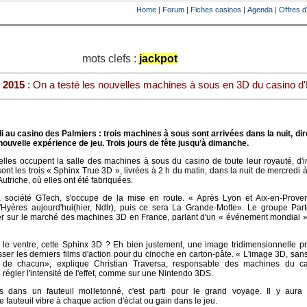
Home
|
Forum
|
Fiches casinos
|
Agenda
|
Offres d
mots clefs :
jackpot
 2015
: On a testé les nouvelles machines à sous en 3D du casino d
i au casino des Palmiers : trois machines à sous sont arrivées dans la nuit, d
nouvelle expérience de jeu. Trois jours de fête jusqu’à dimanche.
 : elles occupent la salle des machines à sous du casino de toute leur royauté, d'i
sont les trois « Sphinx True 3D », livrées à 2 h du matin, dans la nuit de mercredi à
utriche, où elles ont été fabriquées.
 société GTech, s'occupe de la mise en route. « Après Lyon et Aix-en-Prove
'Hyères aujourd'hui(hier, Ndlr), puis ce sera La Grande-Motte». Le groupe Par
ier sur le marché des machines 3D en France, parlant d'un « événement mondial 
ns le ventre, cette Sphinx 3D ? Eh bien justement, une image tridimensionnelle 
asser les derniers films d'action pour du cinoche en carton-pâte. « L'image 3D, sans
n de chacun», explique Christian Traversa, responsable des machines du c
régler l'intensité de l'effet, comme sur une Nintendo 3DS.
s dans un fauteuil molletonné, c'est parti pour le grand voyage. Il y aura
 fauteuil vibre à chaque action d'éclat ou gain dans le jeu.