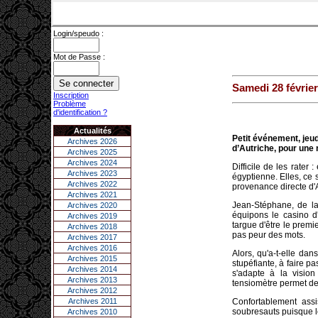
Login/speudo :
Mot de Passe :
Samedi 28 février
Inscription
Problème
d'identification ?
Actualités
Petit événement, jeud
Archives 2026
d’Autriche, pour une 
Archives 2025
Archives 2024
Difficile de les rater
Archives 2023
égyptienne. Elles, ce 
Archives 2022
provenance directe d'A
Archives 2021
Jean-Stéphane, de la
Archives 2020
équipons le casino d
Archives 2019
targue d'être le prem
Archives 2018
pas peur des mots.
Archives 2017
Archives 2016
Alors, qu'a-t-elle da
Archives 2015
stupéfiante, à faire p
Archives 2014
s'adapte à la visio
Archives 2013
tensiomètre permet de 
Archives 2012
Archives 2011
Confortablement assi
soubresauts puisque le
Archives 2010