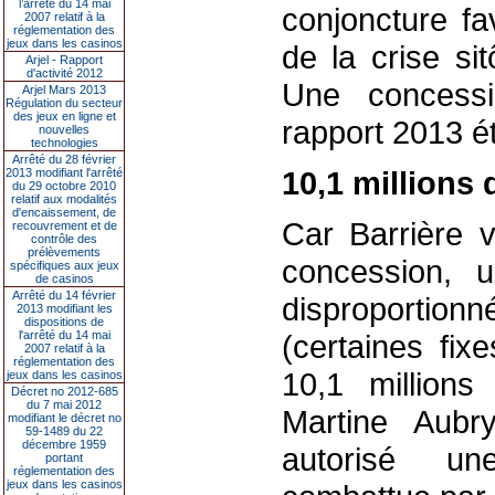
l’arrêté du 14 mai
conjoncture fa
2007 relatif à la
réglementation des
jeux dans les casinos
de la crise si
Arjel - Rapport
d'activité 2012
Une concessi
Arjel Mars 2013
Régulation du secteur
des jeux en ligne et
rapport 2013 éta
nouvelles
technologies
Arrêté du 28 février
10,1 millions
2013 modifiant l'arrêté
du 29 octobre 2010
relatif aux modalités
d'encaissement, de
Car Barrière v
recouvrement et de
contrôle des
prélèvements
concession, u
spécifiques aux jeux
de casinos
Arrêté du 14 février
disproportio
2013 modifiant les
dispositions de
l'arrêté du 14 mai
(certaines fixe
2007 relatif à la
réglementation des
10,1 millions
jeux dans les casinos
Décret no 2012-685
du 7 mai 2012
Martine Aubr
modifiant le décret no
59-1489 du 22
décembre 1959
autorisé un
portant
réglementation des
jeux dans les casinos