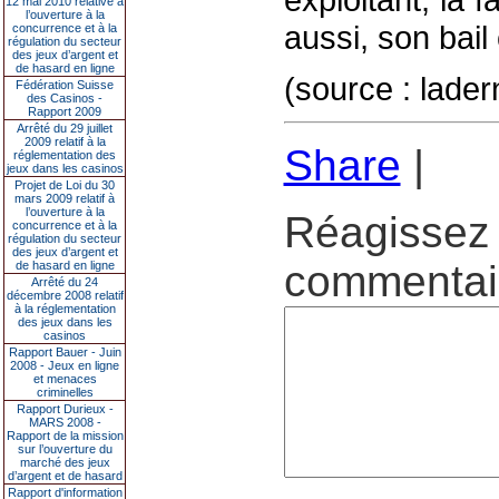
12 mai 2010 relative à
l’ouverture à la
aussi, son bail
concurrence et à la
régulation du secteur
des jeux d’argent et
de hasard en ligne
(source : lade
Fédération Suisse
des Casinos -
Rapport 2009
Arrêté du 29 juillet
2009 relatif à la
Share
|
réglementation des
jeux dans les casinos
Projet de Loi du 30
mars 2009 relatif à
l’ouverture à la
Réagissez 
concurrence et à la
régulation du secteur
des jeux d’argent et
commentair
de hasard en ligne
Arrêté du 24
décembre 2008 relatif
à la réglementation
des jeux dans les
casinos
Rapport Bauer - Juin
2008 - Jeux en ligne
et menaces
criminelles
Rapport Durieux -
MARS 2008 -
Rapport de la mission
sur l’ouverture du
marché des jeux
d’argent et de hasard
Rapport d'information