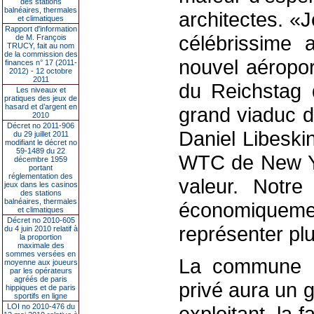
des stations
balnéaires, thermales
architectes. «
et climatiques
Rapport d'information
célébrissime a
de M. François
TRUCY, fait au nom
de la commission des
nouvel aéropor
finances n° 17 (2011-
2012) - 12 octobre
2011
du Reichstag 
Les niveaux et
pratiques des jeux de
hasard et d’argent en
grand viaduc d
2010
Décret no 2011-906
Daniel Libeski
du 29 juillet 2011
modifiant le décret no
59-1489 du 22
WTC de New Yo
décembre 1959
portant
réglementation des
valeur. Notre 
jeux dans les casinos
des stations
balnéaires, thermales
économiqueme
et climatiques
Décret no 2010-605
représenter plu
du 4 juin 2010 relatif à
la proportion
maximale des
sommes versées en
La commune n'
moyenne aux joueurs
par les opérateurs
agréés de paris
privé aura un g
hippiques et de paris
sportifs en ligne
LOI no 2010-476 du
exploitant, la f