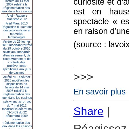
curiosité et d’a
l’arrêté du 14 mai
2007 relatif à la
réglementation des
est en hausse
jeux dans les casinos
Arjel - Rapport
spectacle « es
d'activité 2012
Arjel Mars 2013
Régulation du secteur
en raison d’un
des jeux en ligne et
nouvelles
technologies
(source : lavoi
Arrêté du 28 février
2013 modifiant l'arrêté
du 29 octobre 2010
relatif aux modalités
d'encaissement, de
recouvrement et de
contrôle des
prélèvements
spécifiques aux jeux
>>>
de casinos
Arrêté du 14 février
2013 modifiant les
dispositions de
l'arrêté du 14 mai
En savoir plus
2007 relatif à la
réglementation des
jeux dans les casinos
Décret no 2012-685
du 7 mai 2012
Share
|
modifiant le décret no
59-1489 du 22
décembre 1959
portant
réglementation des
Réagissez 
jeux dans les casinos