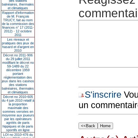
des stations
balnéaires, thermales
et climatiques
commentair
Rapport d'information
de M. François
TRUCY, fait au nom
de la commission des
finances n° 17 (2011-
2012) - 12 octobre
2011
Les niveaux et
pratiques des jeux de
hasard et d’argent en
2010
Décret no 2011-906
du 29 juillet 2011
modifiant le décret no
59-1489 du 22
décembre 1959
portant
réglementation des
jeux dans les casinos
des stations
balnéaires, thermales
S'inscrire
Vous
et climatiques
Décret no 2010-605
du 4 juin 2010 relatif à
un commentair
la proportion
maximale des
sommes versées en
moyenne aux joueurs
par les opérateurs
agréés de paris
hippiques et de paris
sportifs en ligne
LOI no 2010-476 du