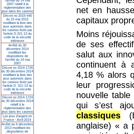
l’arrêté du 14 mai
2007 relatif à la
net en hausse
réglementation des
jeux dans les casinos
Décret no 2015-540
capitaux propr
du 15 mai 2015
modifiant la liste des
jeux autorisés dans
les casinos fixée par
Moins réjouiss
l’article D.321-13 du
code de la sécurité
intérieure
de ses effecti
Arrêté du 30
décembre 2014
salut aux inn
modifiant les
dispositions de
l’arrêté du 14 mai
continuent à a
2007
Décret no 2014-1726
du 30 décembre 2014
4,18 % alors q
modifiant la liste des
jeux autorisés dans
leur progress
les casinos fixée par
l’article D. 321-13 du
code de la sécurité
nouvelle table
intérieure
Décret no 2014-1724
du 30 décembre 2014
qui s’est ajo
relatif à la
réglementation des
jeux dans les casinos
classiques
(b
Les jeux d’argent en
France - Avril 2014
anglaise) « a 
Arrêté du 6 décembre
2013 modifiant les
dispositions de