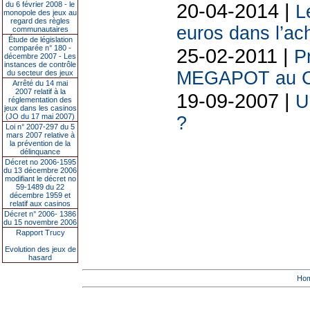
20-04-2014 |
du 6 février 2008 - le
L
monopole des jeux au
regard des règles
euros dans l’ach
communautaires
Étude de législation
comparée n° 180 -
25-02-2011 |
P
décembre 2007 - Les
instances de contrôle
MEGAPOT au Ca
du secteur des jeux
Arrêté du 14 mai
2007 relatif à la
19-09-2007 |
U
réglementation des
jeux dans les casinos
(JO du 17 mai 2007)
?
Loi n° 2007-297 du 5
mars 2007 relative à
la prévention de la
délinquance
Décret no 2006-1595
du 13 décembre 2006
modifiant le décret no
59-1489 du 22
décembre 1959 et
relatif aux casinos
Décret n° 2006- 1386
du 15 novembre 2006
Rapport Trucy
Evolution des jeux de
hasard
Ho