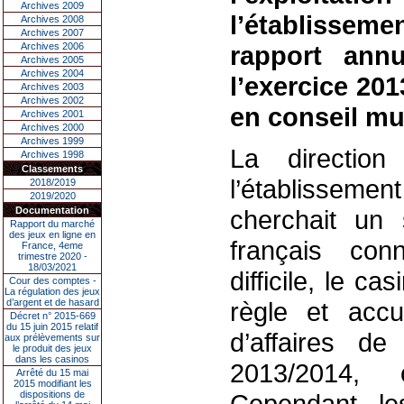
Archives 2009
l’établisse
Archives 2008
Archives 2007
Archives 2006
rapport annu
Archives 2005
Archives 2004
l’exercice 201
Archives 2003
Archives 2002
en conseil mu
Archives 2001
Archives 2000
Archives 1999
La directio
Archives 1998
Classements
l’établisseme
2018/2019
2019/2020
Documentation
cherchait un 
Rapport du marché
des jeux en ligne en
français con
France, 4eme
trimestre 2020 -
18/03/2021
difficile, le c
Cour des comptes -
La régulation des jeux
d’argent et de hasard
règle et acc
Décret n° 2015-669
du 15 juin 2015 relatif
d’affaires d
aux prélèvements sur
le produit des jeux
dans les casinos
2013/2014, 
Arrêté du 15 mai
2015 modifiant les
dispositions de
Cependant, le