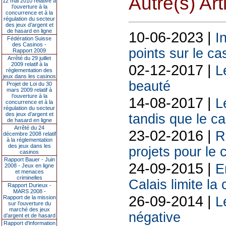
Autre(s) Art
12 mai 2010 relative à
l’ouverture à la
concurrence et à la
régulation du secteur
des jeux d’argent et
de hasard en ligne
10-06-2023 |
I
Fédération Suisse
des Casinos -
points sur le ca
Rapport 2009
Arrêté du 29 juillet
2009 relatif à la
02-12-2017 |
L
réglementation des
jeux dans les casinos
beauté
Projet de Loi du 30
mars 2009 relatif à
l’ouverture à la
14-08-2017 |
L
concurrence et à la
régulation du secteur
des jeux d’argent et
tandis que le c
de hasard en ligne
Arrêté du 24
23-02-2016 |
R
décembre 2008 relatif
à la réglementation
des jeux dans les
projets pour le 
casinos
Rapport Bauer - Juin
24-09-2015 |
E
2008 - Jeux en ligne
et menaces
criminelles
Calais limite la
Rapport Durieux -
MARS 2008 -
26-09-2014 |
Rapport de la mission
L
sur l’ouverture du
marché des jeux
négative
d’argent et de hasard
Rapport d'information