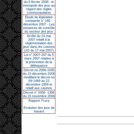
du 6 février 2008 - le
monopole des jeux au
regard des règles
communautaires
Étude de législation
comparée n° 180 -
décembre 2007 - Les
instances de contrôle
du secteur des jeux
Arrêté du 14 mai
2007 relatif à la
réglementation des
jeux dans les casinos
(JO du 17 mai 2007)
Loi n° 2007-297 du 5
mars 2007 relative à
la prévention de la
délinquance
Décret no 2006-1595
du 13 décembre 2006
modifiant le décret no
59-1489 du 22
décembre 1959 et
relatif aux casinos
Décret n° 2006- 1386
du 15 novembre 2006
Rapport Trucy
Evolution des jeux de
hasard