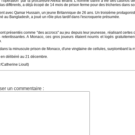
l'opération" par la procureure Alexia Brianti. L'homme banni à vie des casinos d
alias différents, a déjà écopé de 14 mois de prison ferme pour des tricheries dans s
ement avec Qamar Hussain, un jeune Britannique de 26 ans. Un troisième protagonis
é au Bangladesh, a joué un rôle plus tardif dans l'escroquerie présumée.
ont présentés comme "des accrocs" au jeu depuis leur jeunesse, réalisant certes 
 retentissantes. A Monaco, ces gros joueurs étaient nourris et logés gratuiteme
.
 dans la minuscule prison de Monaco, d'une vingtaine de cellules, surplombant la m
 en délibéré au 21 décembre.
r/Catherine Lioult)
ser un commentaire :