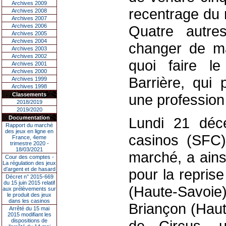
Archives 2009
recentrage du n
Archives 2008
Archives 2007
Archives 2006
Quatre autr
Archives 2005
Archives 2004
changer de ma
Archives 2003
Archives 2002
quoi faire l
Archives 2001
Archives 2000
Barrière, qui 
Archives 1999
Archives 1998
Classements
une profession
2018/2019
2019/2020
Documentation
Lundi 21 déce
Rapport du marché
des jeux en ligne en
casinos (SFC)
France, 4eme
trimestre 2020 -
18/03/2021
marché, a ains
Cour des comptes -
La régulation des jeux
d’argent et de hasard
pour la repris
Décret n° 2015-669
du 15 juin 2015 relatif
(Haute-Savoi
aux prélèvements sur
le produit des jeux
dans les casinos
Briançon (Haut
Arrêté du 15 mai
2015 modifiant les
dispositions de
de Circus, u