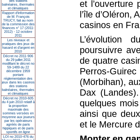
et l’ouverture
des stations
balnéaires, thermales
et climatiques
l’île d’Oléron,
Rapport d'information
de M. François
TRUCY, fait au nom
casinos en Fra
de la commission des
finances n° 17 (2011-
2012) - 12 octobre
2011
L’évolution 
Les niveaux et
pratiques des jeux de
poursuivre av
hasard et d’argent en
2010
Décret no 2011-906
de quatre casin
du 29 juillet 2011
modifiant le décret no
59-1489 du 22
Perros-Guir
décembre 1959
portant
réglementation des
(Morbihan), au
jeux dans les casinos
des stations
Dax (Landes). 
balnéaires, thermales
et climatiques
Décret no 2010-605
quelques mois
du 4 juin 2010 relatif à
la proportion
maximale des
ainsi que deux
sommes versées en
moyenne aux joueurs
par les opérateurs
et le Mercure 
agréés de paris
hippiques et de paris
sportifs en ligne
Monter en g
LOI no 2010-476 du