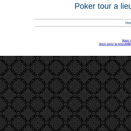
Poker tour a lie
Ho
Vous r
Vous avez la possibili