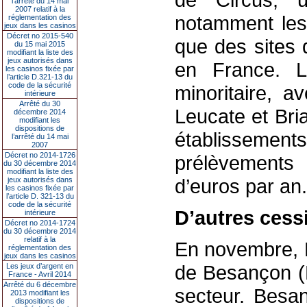
l’arrêté du 14 mai
2007 relatif à la
notamment les
réglementation des
jeux dans les casinos
Décret no 2015-540
que des sites d
du 15 mai 2015
modifiant la liste des
jeux autorisés dans
en France. L
les casinos fixée par
l’article D.321-13 du
code de la sécurité
minoritaire, 
intérieure
Arrêté du 30
Leucate et Bria
décembre 2014
modifiant les
dispositions de
établissements,
l’arrêté du 14 mai
2007
Décret no 2014-1726
prélèvements 
du 30 décembre 2014
modifiant la liste des
d’euros par an.
jeux autorisés dans
les casinos fixée par
l’article D. 321-13 du
code de la sécurité
D’autres cess
intérieure
Décret no 2014-1724
du 30 décembre 2014
relatif à la
En novembre, B
réglementation des
jeux dans les casinos
de Besançon (D
Les jeux d’argent en
France - Avril 2014
Arrêté du 6 décembre
secteur. Besan
2013 modifiant les
dispositions de