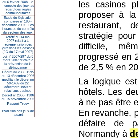
les casinos p
du 6 février 2008 - le
monopole des jeux au
regard des règles
proposer à la
communautaires
Étude de législation
comparée n° 180 -
restaurant, 
décembre 2007 - Les
instances de contrôle
du secteur des jeux
stratégie pou
Arrêté du 14 mai
2007 relatif à la
difficile, m
réglementation des
jeux dans les casinos
(JO du 17 mai 2007)
progressé en 2
Loi n° 2007-297 du 5
mars 2007 relative à
la prévention de la
de 2,5 % en 20
délinquance
Décret no 2006-1595
du 13 décembre 2006
La logique est
modifiant le décret no
59-1489 du 22
décembre 1959 et
hôtels. Les de
relatif aux casinos
Décret n° 2006- 1386
du 15 novembre 2006
à ne pas être 
Rapport Trucy
En revanche, p
Evolution des jeux de
hasard
défaire de 
Normandy à
d