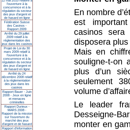
12 mai 2010 relative à
l’ouverture à la
concurrence et à la
En nombre d’ét
régulation du secteur
des jeux d’argent et
de hasard en ligne
est importan
Fédération Suisse
des Casinos -
casinos sera
Rapport 2009
Arrêté du 29 juillet
2009 relatif à la
disposera plus
réglementation des
jeux dans les casinos
Projet de Loi du 30
Mais en chiffr
mars 2009 relatif à
l’ouverture à la
souligne-t-on 
concurrence et à la
régulation du secteur
des jeux d’argent et
plus d’un siè
de hasard en ligne
Arrêté du 24
décembre 2008 relatif
seulement 38
à la réglementation
des jeux dans les
casinos
volume d’affair
Rapport Bauer - Juin
2008 - Jeux en ligne
et menaces
Le leader fra
criminelles
Rapport Durieux -
MARS 2008 -
Desseigne-Bar
Rapport de la mission
sur l’ouverture du
marché des jeux
monter en gamm
d’argent et de hasard
Rapport d'information