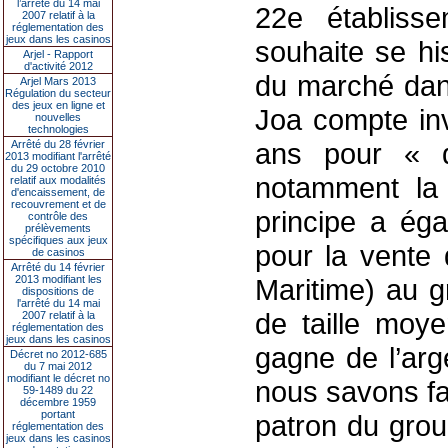
l’arrêté du 14 mai
22e établiss
2007 relatif à la
réglementation des
jeux dans les casinos
souhaite se hi
Arjel - Rapport
d'activité 2012
du marché dans
Arjel Mars 2013
Régulation du secteur
des jeux en ligne et
Joa compte inv
nouvelles
technologies
ans pour « dy
Arrêté du 28 février
2013 modifiant l'arrêté
du 29 octobre 2010
notamment la 
relatif aux modalités
d'encaissement, de
recouvrement et de
principe a ég
contrôle des
prélèvements
spécifiques aux jeux
pour la vente
de casinos
Arrêté du 14 février
2013 modifiant les
Maritime) au g
dispositions de
l'arrêté du 14 mai
de taille moy
2007 relatif à la
réglementation des
jeux dans les casinos
gagne de l’arg
Décret no 2012-685
du 7 mai 2012
modifiant le décret no
nous savons fai
59-1489 du 22
décembre 1959
portant
patron du group
réglementation des
jeux dans les casinos