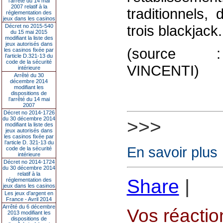
l’arrêté du 14 mai
2007 relatif à la
traditionnels,
réglementation des
jeux dans les casinos
trois blackjack.
Décret no 2015-540
du 15 mai 2015
modifiant la liste des
jeux autorisés dans
(source :
les casinos fixée par
l’article D.321-13 du
code de la sécurité
VINCENTI)
intérieure
Arrêté du 30
décembre 2014
modifiant les
dispositions de
l’arrêté du 14 mai
2007
Décret no 2014-1726
du 30 décembre 2014
>>>
modifiant la liste des
jeux autorisés dans
les casinos fixée par
l’article D. 321-13 du
En savoir plus
code de la sécurité
intérieure
Décret no 2014-1724
du 30 décembre 2014
relatif à la
Share
|
réglementation des
jeux dans les casinos
Les jeux d’argent en
France - Avril 2014
Arrêté du 6 décembre
Vos réaction
2013 modifiant les
dispositions de