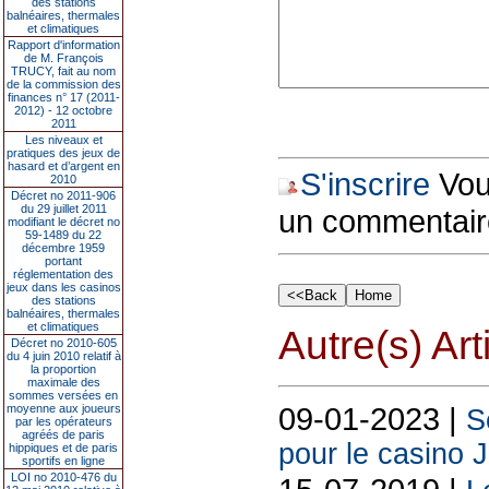
des stations
balnéaires, thermales
et climatiques
Rapport d'information
de M. François
TRUCY, fait au nom
de la commission des
finances n° 17 (2011-
2012) - 12 octobre
2011
Les niveaux et
pratiques des jeux de
hasard et d’argent en
S'inscrire
Vous
2010
Décret no 2011-906
du 29 juillet 2011
un commentair
modifiant le décret no
59-1489 du 22
décembre 1959
portant
réglementation des
jeux dans les casinos
des stations
balnéaires, thermales
et climatiques
Autre(s) Art
Décret no 2010-605
du 4 juin 2010 relatif à
la proportion
maximale des
sommes versées en
09-01-2023 |
moyenne aux joueurs
S
par les opérateurs
agréés de paris
pour le casino 
hippiques et de paris
sportifs en ligne
LOI no 2010-476 du