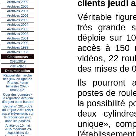
clients jeudi 
Archives 2009
Archives 2008
Archives 2007
Véritable figu
Archives 2006
Archives 2005
très grande 
Archives 2004
Archives 2003
Archives 2002
déploie sur 1
Archives 2001
Archives 2000
accès à 150 
Archives 1999
Archives 1998
vidéos, 22 rou
Classements
2018/2019
des mises de 0
2019/2020
Documentation
Rapport du marché
des jeux en ligne en
Ils pourront a
France, 4eme
trimestre 2020 -
postes de roul
18/03/2021
Cour des comptes -
La régulation des jeux
la possibilité 
d’argent et de hasard
Décret n° 2015-669
du 15 juin 2015 relatif
deux cylindre
aux prélèvements sur
le produit des jeux
unique», comp
dans les casinos
Arrêté du 15 mai
2015 modifiant les
l’établissemen
dispositions de