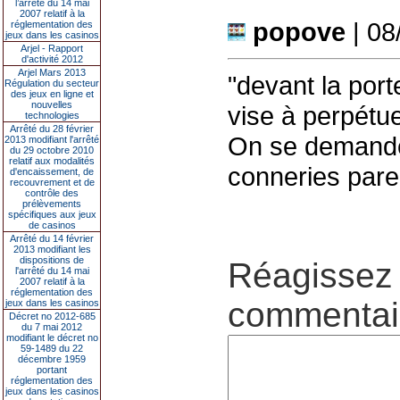
l’arrêté du 14 mai
2007 relatif à la
popove
| 08
réglementation des
jeux dans les casinos
Arjel - Rapport
d'activité 2012
Arjel Mars 2013
"devant la port
Régulation du secteur
des jeux en ligne et
nouvelles
vise à perpétuer
technologies
Arrêté du 28 février
On se demande 
2013 modifiant l'arrêté
du 29 octobre 2010
relatif aux modalités
conneries pareil
d'encaissement, de
recouvrement et de
contrôle des
prélèvements
spécifiques aux jeux
de casinos
Arrêté du 14 février
2013 modifiant les
dispositions de
Réagissez 
l'arrêté du 14 mai
2007 relatif à la
réglementation des
commentair
jeux dans les casinos
Décret no 2012-685
du 7 mai 2012
modifiant le décret no
59-1489 du 22
décembre 1959
portant
réglementation des
jeux dans les casinos