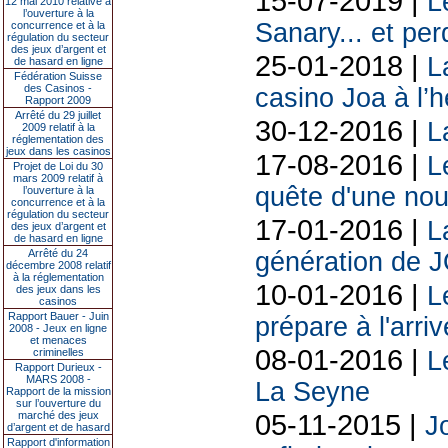
15-07-2019 |
L
12 mai 2010 relative à
l’ouverture à la
Sanary... et per
concurrence et à la
régulation du secteur
des jeux d’argent et
25-01-2018 |
L
de hasard en ligne
Fédération Suisse
des Casinos -
casino Joa à l’h
Rapport 2009
Arrêté du 29 juillet
30-12-2016 |
L
2009 relatif à la
réglementation des
jeux dans les casinos
17-08-2016 |
L
Projet de Loi du 30
mars 2009 relatif à
quête d'une nou
l’ouverture à la
concurrence et à la
régulation du secteur
17-01-2016 |
L
des jeux d’argent et
de hasard en ligne
Arrêté du 24
génération de JO
décembre 2008 relatif
à la réglementation
10-01-2016 |
L
des jeux dans les
casinos
Rapport Bauer - Juin
prépare à l'arr
2008 - Jeux en ligne
et menaces
08-01-2016 |
criminelles
L
Rapport Durieux -
MARS 2008 -
La Seyne
Rapport de la mission
sur l’ouverture du
05-11-2015 |
marché des jeux
Jo
d’argent et de hasard
Rapport d'information