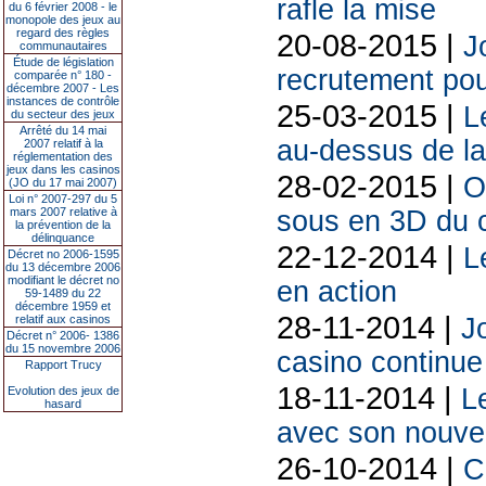
rafle la mise
du 6 février 2008 - le
monopole des jeux au
regard des règles
20-08-2015 |
J
communautaires
Étude de législation
recrutement pou
comparée n° 180 -
décembre 2007 - Les
instances de contrôle
25-03-2015 |
L
du secteur des jeux
Arrêté du 14 mai
au-dessus de la
2007 relatif à la
réglementation des
jeux dans les casinos
28-02-2015 |
O
(JO du 17 mai 2007)
Loi n° 2007-297 du 5
mars 2007 relative à
sous en 3D du 
la prévention de la
délinquance
22-12-2014 |
L
Décret no 2006-1595
du 13 décembre 2006
modifiant le décret no
en action
59-1489 du 22
décembre 1959 et
28-11-2014 |
relatif aux casinos
J
Décret n° 2006- 1386
du 15 novembre 2006
casino continu
Rapport Trucy
18-11-2014 |
L
Evolution des jeux de
hasard
avec son nouve
26-10-2014 |
C