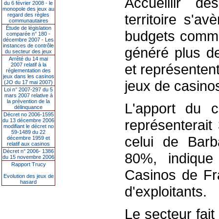
Accueillir d
du 6 février 2008 - le
monopole des jeux au
territoire s'av
regard des règles
communautaires
Étude de législation
budgets commu
comparée n° 180 -
décembre 2007 - Les
instances de contrôle
généré plus de
du secteur des jeux
Arrêté du 14 mai
et représenten
2007 relatif à la
réglementation des
jeux dans les casinos
jeux de casino
(JO du 17 mai 2007)
Loi n° 2007-297 du 5
mars 2007 relative à
la prévention de la
L'apport du 
délinquance
Décret no 2006-1595
représenterai
du 13 décembre 2006
modifiant le décret no
59-1489 du 22
celui de Bar
décembre 1959 et
relatif aux casinos
Décret n° 2006- 1386
80%, indique 
du 15 novembre 2006
Rapport Trucy
Casinos de Fr
Evolution des jeux de
hasard
d'exploitants.
Le secteur fai