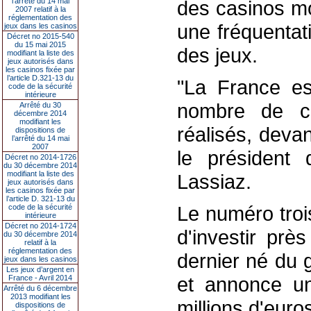
l’arrêté du 14 mai
des casinos mo
2007 relatif à la
réglementation des
une fréquentat
jeux dans les casinos
Décret no 2015-540
du 15 mai 2015
des jeux.
modifiant la liste des
jeux autorisés dans
les casinos fixée par
l’article D.321-13 du
"La France es
code de la sécurité
intérieure
nombre de cas
Arrêté du 30
décembre 2014
modifiant les
réalisés, devan
dispositions de
l’arrêté du 14 mai
2007
le président 
Décret no 2014-1726
du 30 décembre 2014
modifiant la liste des
Lassiaz.
jeux autorisés dans
les casinos fixée par
l’article D. 321-13 du
Le numéro troi
code de la sécurité
intérieure
Décret no 2014-1724
d'investir prè
du 30 décembre 2014
relatif à la
réglementation des
dernier né du 
jeux dans les casinos
Les jeux d’argent en
et annonce un
France - Avril 2014
Arrêté du 6 décembre
2013 modifiant les
millions d'euro
dispositions de