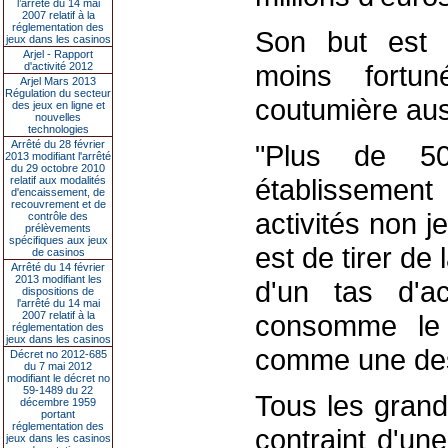
l’arrêté du 14 mai
2007 relatif à la
réglementation des
Son but est d'
jeux dans les casinos
Arjel - Rapport
moins fortu
d'activité 2012
Arjel Mars 2013
Régulation du secteur
coutumière aus
des jeux en ligne et
nouvelles
technologies
Arrêté du 28 février
"Plus de 5
2013 modifiant l'arrêté
du 29 octobre 2010
établissement
relatif aux modalités
d'encaissement, de
recouvrement et de
activités non je
contrôle des
prélèvements
spécifiques aux jeux
est de tirer de l
de casinos
Arrêté du 14 février
2013 modifiant les
d'un tas d'ac
dispositions de
l'arrêté du 14 mai
2007 relatif à la
consomme le
réglementation des
jeux dans les casinos
comme une desti
Décret no 2012-685
du 7 mai 2012
modifiant le décret no
59-1489 du 22
Tous les grand
décembre 1959
portant
réglementation des
contraint d'un
jeux dans les casinos