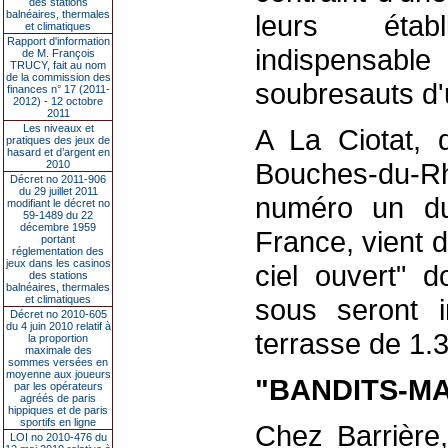
des stations
balnéaires, thermales
leurs étab
et climatiques
Rapport d'information
indispensable
de M. François
TRUCY, fait au nom
de la commission des
soubresauts d'u
finances n° 17 (2011-
2012) - 12 octobre
2011
Les niveaux et
A La Ciotat, 
pratiques des jeux de
hasard et d’argent en
Bouches-du-
2010
Décret no 2011-906
du 29 juillet 2011
numéro un du
modifiant le décret no
59-1489 du 22
décembre 1959
France, vient 
portant
réglementation des
jeux dans les casinos
ciel ouvert" 
des stations
balnéaires, thermales
et climatiques
sous seront i
Décret no 2010-605
du 4 juin 2010 relatif à
terrasse de 1.
la proportion
maximale des
sommes versées en
moyenne aux joueurs
"BANDITS-M
par les opérateurs
agréés de paris
hippiques et de paris
sportifs en ligne
Chez Barrière
LOI no 2010-476 du