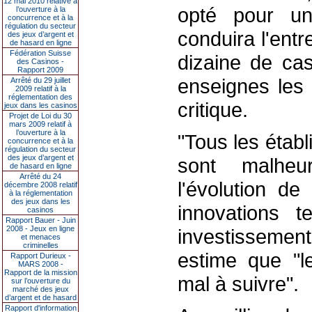
12 mai 2010 relative à
opté pour un
l’ouverture à la
concurrence et à la
régulation du secteur
conduira l'ent
des jeux d’argent et
de hasard en ligne
Fédération Suisse
dizaine de ca
des Casinos -
Rapport 2009
enseignes les 
Arrêté du 29 juillet
2009 relatif à la
réglementation des
critique.
jeux dans les casinos
Projet de Loi du 30
mars 2009 relatif à
l’ouverture à la
"Tous les étab
concurrence et à la
régulation du secteur
des jeux d’argent et
sont malheu
de hasard en ligne
Arrêté du 24
l'évolution de
décembre 2008 relatif
à la réglementation
des jeux dans les
innovations t
casinos
Rapport Bauer - Juin
2008 - Jeux en ligne
investissement
et menaces
criminelles
estime que "l
Rapport Durieux -
MARS 2008 -
Rapport de la mission
mal à suivre".
sur l’ouverture du
marché des jeux
d’argent et de hasard
Rapport d'information