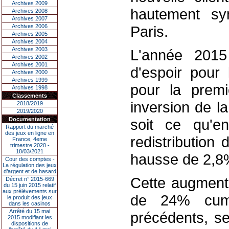
Archives 2009
hautement sy
Archives 2008
Archives 2007
Archives 2006
Paris.
Archives 2005
Archives 2004
Archives 2003
L'année 2015
Archives 2002
Archives 2001
d'espoir pour
Archives 2000
Archives 1999
pour la premi
Archives 1998
Classements
inversion de l
2018/2019
2019/2020
Documentation
soit ce qu'en
Rapport du marché
des jeux en ligne en
redistribution
France, 4eme
trimestre 2020 -
18/03/2021
hausse de 2,8%,
Cour des comptes -
La régulation des jeux
d’argent et de hasard
Cette augmenta
Décret n° 2015-669
du 15 juin 2015 relatif
aux prélèvements sur
de 24% cumu
le produit des jeux
dans les casinos
Arrêté du 15 mai
précédents, s
2015 modifiant les
dispositions de