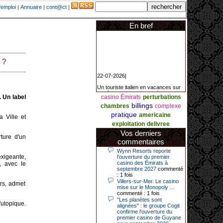
'emploi
|
Annuaire
|
cont@ct
|
En bref
 ?
22-07-2026|
Un touriste italien en vacances sur
la Côte d’Azur a remporté un
jackpot exceptionnel de 84.631
 Un label
casino Émirats
perturbations
euros dans la nuit de samedi à
billings
chambres
complexe
dimanche au Casino Barrière Le
Croisette à Cannes. Il s’agit d’un
pratique
americaine
 Ville et
nouveau record de gains de l’année
exploitation
delivree
2026 pour cet établissement.
Vos derniers
rture d'un
commentaires
Wynn Resorts reporte
14-04-2026|
exigeante,
l’ouverture du premier
casino des Émirats à
, avec le
Dimanche 12 avril 2026, cette date
septembre 2027
commenté
restera gravée dans la mémoire de
: 1 fois
ce joueur du casino de Saint-Quay-
Villers-sur-Mer. Le casino
urs, admet
Portrieux (Côtes-d’Armor).
mise sur le Monopoly ...
commenté : 1 fois
Ce quinquagénaire, habitant Plouha
"Les planètes sont
mais souhaitant garder l’anonymat,
'utopique.
alignées" : le groupe Cogit
a eu l’énorme surprise de décrocher
confirme l'ouverture du
un jackpot record de 82 426 €.
premier casino de Guyane