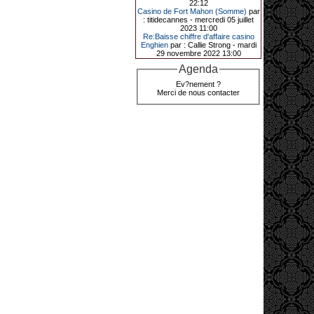
22:12
de décrocher un méga jackpot.
Casino de Fort Mahon (Somme)
par
: titidecannes - mercredi 05 juillet
Elle n’a misé que 88 centimes sur
2023 11:00
une machine à sous et a remporté
Re:Baisse chiffre d'affaire casino
4_ 239 €?!
Enghien
par : Callie Strong - mardi
29 novembre 2022 13:00
Agenda
10-01-2026|
Ev?nement ?
Merci de nous contacter
Au « Kasino » de Fréhel, une
vacancière a décroché le jackpot
en misant seulement 68
centimes. Elle remporte plus de
44 640 € grâce à la machine à
sous « Jin Ji Bao Xi ».
En ce début d’année 2026, le plus
gros jackpot du « Kasino » de
Fréhel a été décroché. Samedi 10
janvier en début de soirée,
l’heureuse gagnante, qui souhaite
garder l’anonymat, a remporté plus
de 44 640 € sur la machine à sous «
Jin Ji Bao Xi », installée en février
2025. La cliente, en vacances dans
la région, a misé 0,68 € avant de
remporter la somme. Un membre du
comité de direction, Flavie Jehan, lui
a remis le gain.