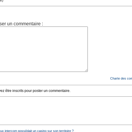
fr)
ser un commentaire :
Charte des co
z être inscrits pour poster un commentaire.
ux intercom possédait un casino sur son territoire ?