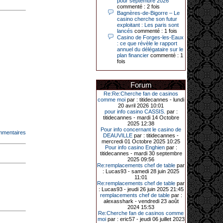
pour septembre 2026
Le plus gros gain gagné depuis plus
commenté : 2 fois
de 20 ans dans l’établissement.
Bagnères-de-Bigorre – Le
casino cherche son futur
exploitant : Les paris sont
lancés
commenté : 1 fois
31-03-2026|
Casino de Forges-les-Eaux
: ce que révèle le rapport
Série de jackpots au casino JOA de
annuel du délégataire sur le
Gujan-Mestras : ce mois de mars a
plan financier
commenté : 1
été fructueux pour quelques
fois
joueurs. D’abord avec 44 207 euros
remportés le dimanche 22 mars sur
une machine à sous pour une mise
Forum
initiale de 5,28 €. Puis quelques
jours plus tard, le vendredi 27 mars,
Re:Re:Cherche fan de casinos
un joueur a décroché 12 086 euros
comme moi
par : titidecannes - lundi
sur une autre machine à sous.
20 avril 2026 10:01
pour info casino CASSIS.
par :
Enfin, troisième et dernier jackpot,
titidecannes - mardi 14 Octobre
record cette fois-ci, le samedi 28
2025 12:38
mars dernier. Quelque 111 322
Pour info concernant le casino de
euros ont été remportés sur la table
mmentaires
DEAUVILLE
par : titidecannes -
d’Ultimate Texas Hold’em Poker,
mercredi 01 Octobre 2025 10:25
grâce à une mise de 5 euros sur la
Pour info casino Enghien
par :
case bonus et une quinte flush
titidecannes - mardi 30 septembre
royale. Ces gains ont été annoncés
2025 09:56
dans un communiqué diffusé par le
Re:remplacements chef de table
par
casino ce lundi 30 mars en soirée.
: Lucas93 - samedi 28 juin 2025
11:01
Re:remplacements chef de table
par
: Lucas93 - jeudi 26 juin 2025 21:45
remplacements chef de table
par :
11-01-2026|
alexasshark - vendredi 23 août
2024 15:53
Dimanche 11 janvier, en soirée, une
Re:Cherche fan de casinos comme
cliente retraitée de 78 ans, habitant
moi
par : eric57 - jeudi 06 juillet 2023
Trémuson, a eu l’énorme surprise