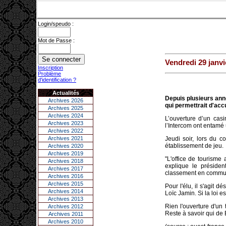
Login/speudo :
Mot de Passe :
Vendredi 29 janvi
Inscription
Problème
d'identification ?
Actualités
Depuis plusieurs anné
Archives 2026
qui permettrait d'accu
Archives 2025
Archives 2024
L’ouverture d’un cas
Archives 2023
l’Intercom ont entamé
Archives 2022
Archives 2021
Jeudi soir, lors du c
établissement de jeu.
Archives 2020
Archives 2019
"L'office de tourisme
Archives 2018
explique le préside
Archives 2017
classement en commune
Archives 2016
Archives 2015
Pour l'élu, il s'agit 
Archives 2014
Loïc Jamin. Si la loi 
Archives 2013
Rien l'ouverture d'un 
Archives 2012
Reste à savoir qui de 
Archives 2011
Archives 2010