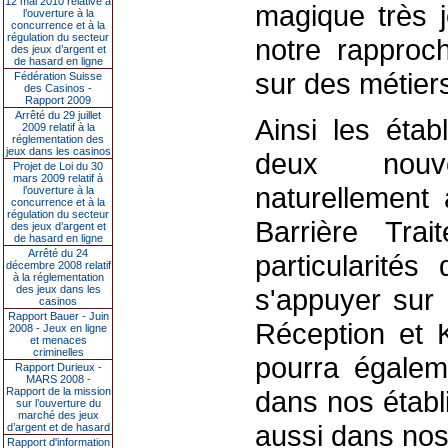
12 mai 2010 relative à
magique très 
l’ouverture à la
concurrence et à la
régulation du secteur
notre rapproch
des jeux d’argent et
de hasard en ligne
sur des métier
Fédération Suisse
des Casinos -
Rapport 2009
Arrêté du 29 juillet
Ainsi les étab
2009 relatif à la
réglementation des
jeux dans les casinos
deux nouve
Projet de Loi du 30
mars 2009 relatif à
naturellement
l’ouverture à la
concurrence et à la
régulation du secteur
Barrière Trait
des jeux d’argent et
de hasard en ligne
Arrêté du 24
particularité
décembre 2008 relatif
à la réglementation
des jeux dans les
s'appuyer sur
casinos
Rapport Bauer - Juin
Réception et 
2008 - Jeux en ligne
et menaces
criminelles
pourra égaleme
Rapport Durieux -
MARS 2008 -
Rapport de la mission
dans nos établ
sur l’ouverture du
marché des jeux
aussi dans nos
d’argent et de hasard
Rapport d'information