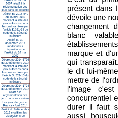
l’arrêté du 14 mai
2007 relatif à la
présent dans l
réglementation des
jeux dans les casinos
Décret no 2015-540
dévoile une nou
du 15 mai 2015
modifiant la liste des
jeux autorisés dans
changement d
les casinos fixée par
l’article D.321-13 du
blanc valab
code de la sécurité
intérieure
Arrêté du 30
établissements
décembre 2014
modifiant les
dispositions de
marque et d'un
l’arrêté du 14 mai
2007
qui transparaî
Décret no 2014-1726
du 30 décembre 2014
modifiant la liste des
le dit lui-mêm
jeux autorisés dans
les casinos fixée par
l’article D. 321-13 du
mettre de l'or
code de la sécurité
intérieure
Décret no 2014-1724
l'image c'es
du 30 décembre 2014
relatif à la
réglementation des
concurrentiel 
jeux dans les casinos
Les jeux d’argent en
durer il faut 
France - Avril 2014
Arrêté du 6 décembre
2013 modifiant les
aussi bouscul
dispositions de