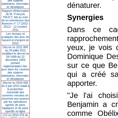
des stations
dénaturer.
balnéaires, thermales
et climatiques
Rapport d'information
de M. François
Synergies
TRUCY, fait au nom
de la commission des
finances n° 17 (2011-
2012) - 12 octobre
Dans ce ca
2011
Les niveaux et
rapprochemen
pratiques des jeux de
hasard et d’argent en
2010
yeux, je vois 
Décret no 2011-906
du 29 juillet 2011
modifiant le décret no
Dominique Dess
59-1489 du 22
décembre 1959
sur ce que Be
portant
réglementation des
jeux dans les casinos
qui a créé sa
des stations
balnéaires, thermales
et climatiques
apporter.
Décret no 2010-605
du 4 juin 2010 relatif à
la proportion
maximale des
"Je l'ai cho
sommes versées en
moyenne aux joueurs
Benjamin a cr
par les opérateurs
agréés de paris
hippiques et de paris
comme Obélix
sportifs en ligne
LOI no 2010-476 du