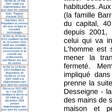
l’arrêté du 14 mai
2007 relatif à la
habitudes. Aux 
réglementation des
jeux dans les casinos
(la famille Ba
Arjel - Rapport
d'activité 2012
Arjel Mars 2013
du capital, 4
Régulation du secteur
des jeux en ligne et
nouvelles
depuis 2001,
technologies
Arrêté du 28 février
celui qui va i
2013 modifiant l'arrêté
du 29 octobre 2010
relatif aux modalités
L'homme est s
d'encaissement, de
recouvrement et de
contrôle des
mener la tran
prélèvements
spécifiques aux jeux
de casinos
fermeté. Mem
Arrêté du 14 février
2013 modifiant les
impliqué dans 
dispositions de
l'arrêté du 14 mai
2007 relatif à la
prenne la suit
réglementation des
jeux dans les casinos
Décret no 2012-685
Desseigne - laq
du 7 mai 2012
modifiant le décret no
des mains de so
59-1489 du 22
décembre 1959
portant
maison et pe
réglementation des
jeux dans les casinos