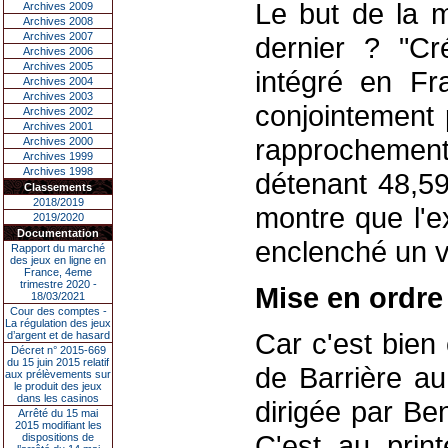
Le but de la 
Archives 2009
Archives 2008
Archives 2007
dernier ? "Cr
Archives 2006
Archives 2005
intégré en Fr
Archives 2004
Archives 2003
conjointement
Archives 2002
Archives 2001
rapprochemen
Archives 2000
Archives 1999
Archives 1998
détenant 48,5
Classements
2018/2019
montre que l'e
2019/2020
Documentation
enclenché un v
Rapport du marché
des jeux en ligne en
France, 4eme
trimestre 2020 -
Mise en ordre
18/03/2021
Cour des comptes -
La régulation des jeux
Car c'est bien 
d’argent et de hasard
Décret n° 2015-669
du 15 juin 2015 relatif
de Barrière au
aux prélèvements sur
le produit des jeux
dans les casinos
dirigée par Be
Arrêté du 15 mai
2015 modifiant les
C'est au prin
dispositions de