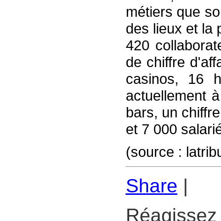
métiers que sont
des lieux et la
420 collaborat
de chiffre d'af
casinos, 16 h
actuellement à
bars, un chiffre
et 7 000 salari
(source : latri
Share
|
Réagissez 