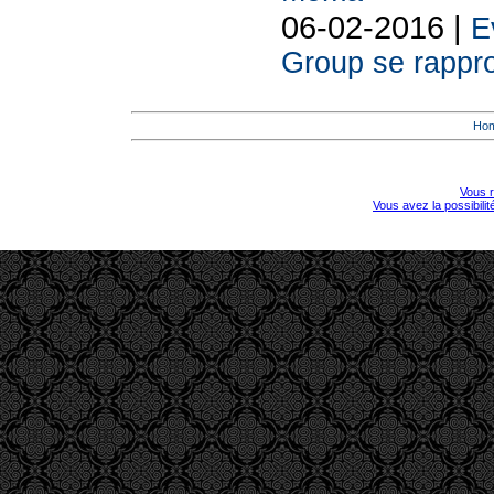
06-02-2016 |
E
Group se rappr
Ho
Vous r
Vous avez la possibili