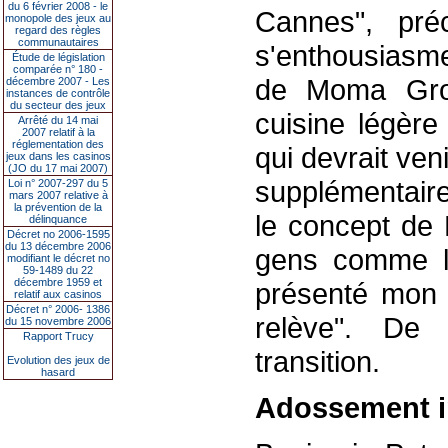
du 6 février 2008 - le
Cannes", pré
monopole des jeux au
regard des règles
communautaires
s'enthousiasme
Étude de législation
comparée n° 180 -
de Moma Grou
décembre 2007 - Les
instances de contrôle
du secteur des jeux
cuisine légère 
Arrêté du 14 mai
2007 relatif à la
réglementation des
qui devrait ven
jeux dans les casinos
(JO du 17 mai 2007)
supplémentair
Loi n° 2007-297 du 5
mars 2007 relative à
la prévention de la
le concept de 
délinquance
Décret no 2006-1595
du 13 décembre 2006
gens comme lui
modifiant le décret no
59-1489 du 22
décembre 1959 et
présenté mon f
relatif aux casinos
Décret n° 2006- 1386
relève". De
du 15 novembre 2006
Rapport Trucy
transition.
Evolution des jeux de
hasard
Adossement in