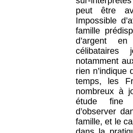
sur-interprété
peut être av
Impossible d’a
famille prédi
d’argent en
célibataires
notamment aux 
rien n’indique
temps, les F
nombreux à jo
étude fine 
d’observer dan
famille, et le 
dans la pratiq