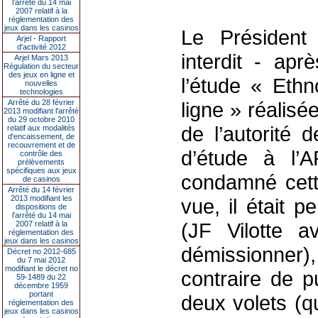
l’arrêté du 14 mai
2007 relatif à la
réglementation des
jeux dans les casinos
Le Président
Arjel - Rapport
d'activité 2012
interdit - ap
Arjel Mars 2013
Régulation du secteur
des jeux en ligne et
l’étude « Ethn
nouvelles
technologies
Arrêté du 28 février
ligne » réalisé
2013 modifiant l'arrêté
du 29 octobre 2010
de l’autorité 
relatif aux modalités
d'encaissement, de
recouvrement et de
d’étude à l’
contrôle des
prélèvements
spécifiques aux jeux
condamné cette
de casinos
Arrêté du 14 février
2013 modifiant les
vue, il était 
dispositions de
l'arrêté du 14 mai
(JF Vilotte 
2007 relatif à la
réglementation des
jeux dans les casinos
démissionner)
Décret no 2012-685
du 7 mai 2012
modifiant le décret no
contraire de pu
59-1489 du 22
décembre 1959
portant
deux volets (q
réglementation des
jeux dans les casinos