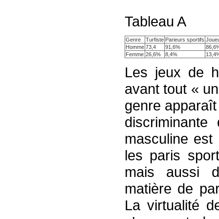
Tableau A
Genre
Turfiste
Parieurs sportifs
Joueu
Homme
73,4
91,6%
86,6
Femme
26,6%
8,4%
13,4
Les jeux de h
avant tout « u
genre apparaît
discriminante
masculine est
les paris spor
mais aussi 
matière de pa
La virtualité d