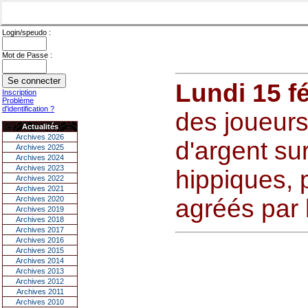
Login/speudo :
Mot de Passe :
Lundi 15 f
Inscription
Problème
d'identification ?
des joueurs
Actualités
Archives 2026
d'argent sur
Archives 2025
Archives 2024
Archives 2023
hippiques, p
Archives 2022
Archives 2021
Archives 2020
agréés par
Archives 2019
Archives 2018
Archives 2017
Archives 2016
Archives 2015
Archives 2014
Archives 2013
Archives 2012
Archives 2011
Archives 2010