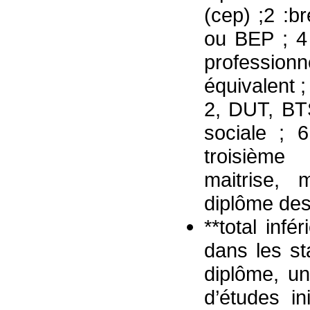
(cep) ;2 :b
ou BEP ; 4 
profession
équivalent ;
2, DUT, BTS
sociale ; 
troisième 
maitrise, 
diplôme des
**total inf
dans les st
diplôme, un
d’études in