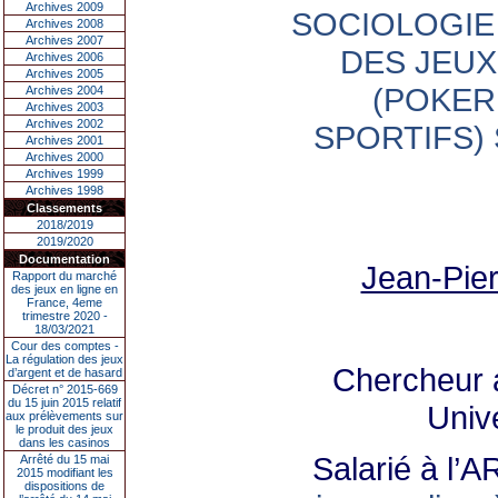
Archives 2009
SOCIOLOGIE
Archives 2008
Archives 2007
DES JEUX
Archives 2006
Archives 2005
(POKER
Archives 2004
Archives 2003
Archives 2002
SPORTIFS)
Archives 2001
Archives 2000
Archives 1999
Archives 1998
Classements
2018/2019
2019/2020
Documentation
Jean-Pi
Rapport du marché
des jeux en ligne en
France, 4eme
trimestre 2020 -
18/03/2021
Cour des comptes -
La régulation des jeux
Chercheur 
d’argent et de hasard
Décret n° 2015-669
du 15 juin 2015 relatif
Unive
aux prélèvements sur
le produit des jeux
dans les casinos
Salarié à l’
Arrêté du 15 mai
2015 modifiant les
dispositions de