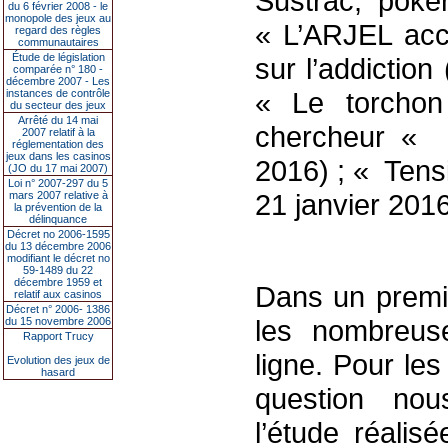
Sustrac, pok
du 6 février 2008 - le
monopole des jeux au
« L’ARJEL acc
regard des règles
communautaires
Étude de législation
sur l’addiction
comparée n° 180 -
décembre 2007 - Les
« Le torchon 
instances de contrôle
du secteur des jeux
Arrêté du 14 mai
chercheur « (
2007 relatif à la
réglementation des
jeux dans les casinos
2016) ; « Tensio
(JO du 17 mai 2007)
Loi n° 2007-297 du 5
21 janvier 2016
mars 2007 relative à
la prévention de la
délinquance
Décret no 2006-1595
du 13 décembre 2006
modifiant le décret no
59-1489 du 22
décembre 1959 et
Dans un premie
relatif aux casinos
Décret n° 2006- 1386
les nombreus
du 15 novembre 2006
Rapport Trucy
ligne. Pour les
Evolution des jeux de
hasard
question nou
l’étude réali