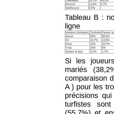
Célibataire
19,7%
54,3%
Divorcé
12,6%
3,7%
Veuf/veuve
4,0%
-
Tableau B : no
ligne
Nombre d’enfant(s)
Turfistes
Parieur sp
Aucun
30%
58,9%
Un
16,7%
14,6%
Deux
32%
18,7%
Trois
16%
6%
Quatre et plus
5,2%
1,7%
Si les joueur
mariés (38,2%
comparaison de
A ) pour les tr
précisions qu
turfistes so
(55,7%) et ens