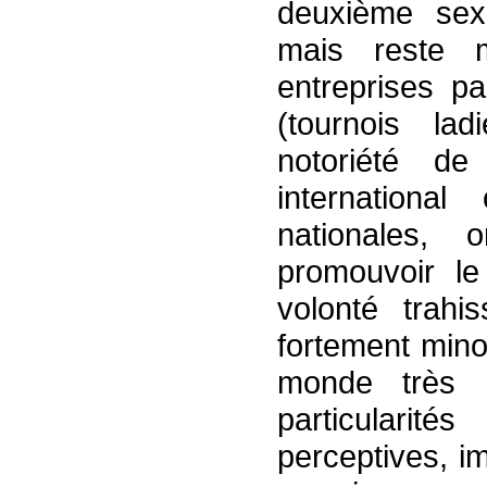
deuxième sex
mais reste mi
entreprises pa
(tournois la
notoriété d
internationa
nationales, 
promouvoir le
volonté trahis
fortement mino
monde très m
particularit
perceptives, i