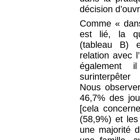
décision d’ouvr
Comme « dans 
est lié, la q
(tableau B) 
relation avec l
également i
surinterpêter
Nous observe
46,7% des joue
[cela concerne
(58,9%) et les
une majorité d