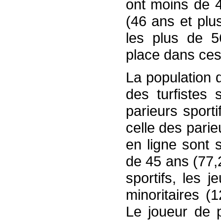
ont moins de 4
(46 ans et plu
les plus de 5
place dans ces
La population 
des turfistes 
parieurs sport
celle des parie
en ligne sont
de 45 ans (77,
sportifs, les 
minoritaires (
Le joueur de p