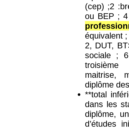
(cep) ;2 :b
ou BEP ; 4 
profession
équivalent ;
2, DUT, BTS
sociale ; 
troisième 
maitrise, 
diplôme des
**total inf
dans les st
diplôme, un
d’études in