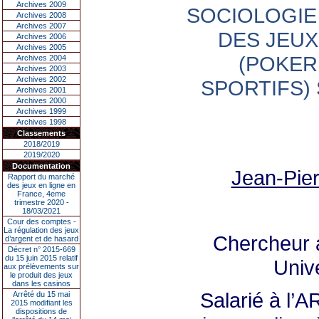
Archives 2009
SOCIOLOGIE
Archives 2008
Archives 2007
DES JEUX
Archives 2006
Archives 2005
(POKER
Archives 2004
Archives 2003
Archives 2002
SPORTIFS)
Archives 2001
Archives 2000
Archives 1999
Archives 1998
Classements
2018/2019
2019/2020
Documentation
Jean-Pi
Rapport du marché
des jeux en ligne en
France, 4eme
trimestre 2020 -
18/03/2021
Cour des comptes -
La régulation des jeux
Chercheur 
d’argent et de hasard
Décret n° 2015-669
du 15 juin 2015 relatif
Unive
aux prélèvements sur
le produit des jeux
dans les casinos
Salarié à l’
Arrêté du 15 mai
2015 modifiant les
dispositions de