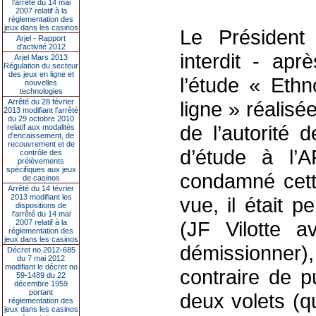
l’arrêté du 14 mai
2007 relatif à la
réglementation des
jeux dans les casinos
Le Président
Arjel - Rapport
d'activité 2012
interdit - ap
Arjel Mars 2013
Régulation du secteur
des jeux en ligne et
l’étude « Ethn
nouvelles
technologies
Arrêté du 28 février
ligne » réalisé
2013 modifiant l'arrêté
du 29 octobre 2010
de l’autorité 
relatif aux modalités
d'encaissement, de
recouvrement et de
d’étude à l’
contrôle des
prélèvements
spécifiques aux jeux
condamné cette
de casinos
Arrêté du 14 février
2013 modifiant les
vue, il était 
dispositions de
l'arrêté du 14 mai
(JF Vilotte 
2007 relatif à la
réglementation des
jeux dans les casinos
démissionner)
Décret no 2012-685
du 7 mai 2012
modifiant le décret no
contraire de pu
59-1489 du 22
décembre 1959
portant
deux volets (q
réglementation des
jeux dans les casinos