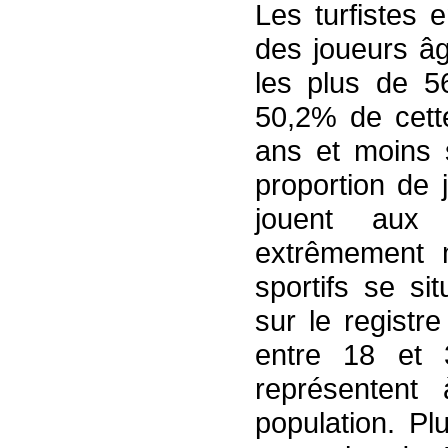
Les turfistes 
des joueurs âg
les plus de 5
50,2% de cette
ans et moins s
proportion de 
jouent aux 
extrêmement m
sportifs se si
sur le registr
entre 18 et 
représentent
population. Pl