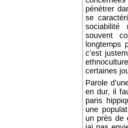
concernée
pénétrer da
se caractér
sociabilit
souvent co
longtemps p
c’est justem
ethnocultu
certaines jo
Parole d’une
en dur, il f
paris hippiq
une populat
un près de 
jai pas envi