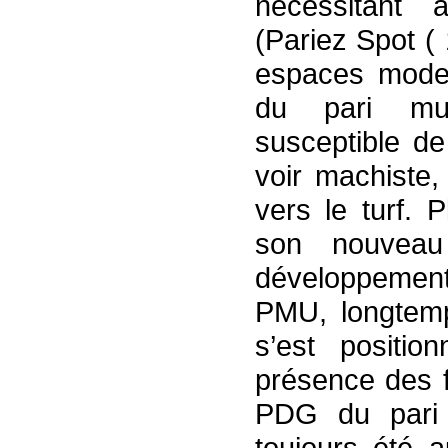
nécessitant 
(Pariez Spot (
espaces moder
du pari mu
susceptible de
voir machiste,
vers le turf.
son nouveau 
développement
PMU, longtemp
s’est positio
présence des 
PDG du pari 
toujours été 