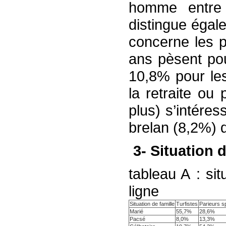
homme entre
distingue égal
concerne les p
ans pèsent pou
10,8% pour les
la retraite ou
plus) s’intére
brelan (8,2%) q
3- Situation 
tableau A : si
ligne
Situation de famille
Turfistes
Parieurs sp
Marié
55,7%
28,6%
Pacsé
8,0%
13,3%