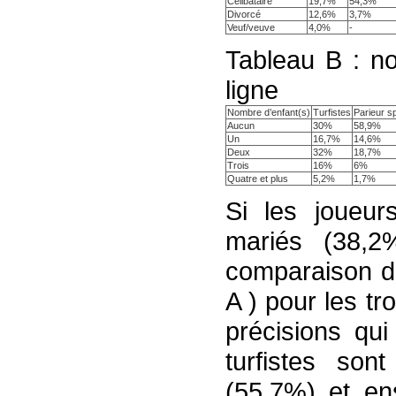
Célibataire
19,7%
54,3%
Divorcé
12,6%
3,7%
Veuf/veuve
4,0%
-
Tableau B : no
ligne
Nombre d’enfant(s)
Turfistes
Parieur sp
Aucun
30%
58,9%
Un
16,7%
14,6%
Deux
32%
18,7%
Trois
16%
6%
Quatre et plus
5,2%
1,7%
Si les joueur
mariés (38,2%
comparaison de
A ) pour les tr
précisions qu
turfistes so
(55,7%) et ens