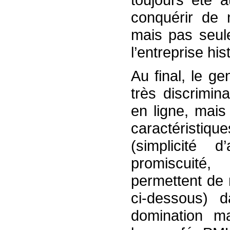
conquérir de 
mais pas seule
l’entreprise his
Au final, le g
très discrimin
en ligne, mais
caractérist
(simplicité 
promiscuité,
permettent de 
ci-dessous) d
domination ma