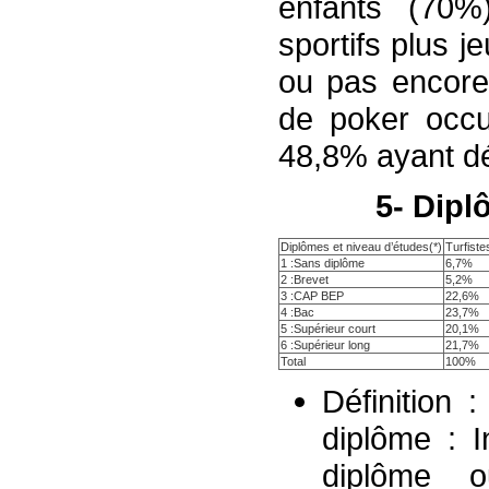
enfants (70%
sportifs plus j
ou pas encore,
de poker occup
48,8% ayant d
5- Dipl
Diplômes et niveau d’études(*)
Turfiste
1 :Sans diplôme
6,7%
2 :Brevet
5,2%
3 :CAP BEP
22,6%
4 :Bac
23,7%
5 :Supérieur court
20,1%
6 :Supérieur long
21,7%
Total
100%
Définition 
diplôme : 
diplôme ou