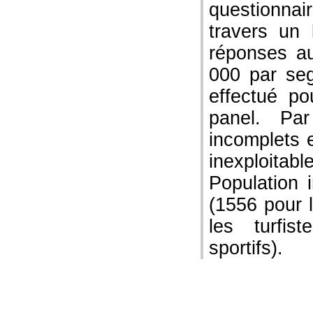
questionnai
travers un 
réponses a
000 par se
effectué po
panel. Par
incomplets 
inexploitabl
Population 
(1556 pour 
les turfis
sportifs).