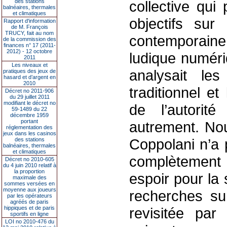
des stations
collective qui 
balnéaires, thermales
et climatiques
objectifs sur 
Rapport d'information
de M. François
TRUCY, fait au nom
contemporaine 
de la commission des
finances n° 17 (2011-
2012) - 12 octobre
ludique numéri
2011
Les niveaux et
analysait le
pratiques des jeux de
hasard et d’argent en
2010
traditionnel et
Décret no 2011-906
du 29 juillet 2011
modifiant le décret no
de l’autorit
59-1489 du 22
décembre 1959
portant
autrement. No
réglementation des
jeux dans les casinos
Coppolani n’a 
des stations
balnéaires, thermales
et climatiques
complètement 
Décret no 2010-605
du 4 juin 2010 relatif à
la proportion
espoir pour la 
maximale des
sommes versées en
moyenne aux joueurs
recherches sur
par les opérateurs
agréés de paris
hippiques et de paris
revisitée par
sportifs en ligne
LOI no 2010-476 du