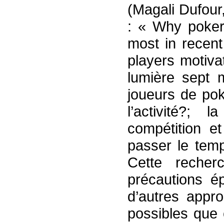
(Magali Dufour
: « Why poker
most in recent
players motiva
lumière sept 
joueurs de poke
l’activité?; l
compétition et
passer le temp
Cette reche
précautions é
d’autres appro
possibles que 