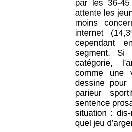
par les 36-45
attente les je
moins concer
internet (14
cependant en
segment. Si 
catégorie, l
comme une var
dessine pour p
parieur spor
sentence prosa
situation : dis
quel jeu d’argen