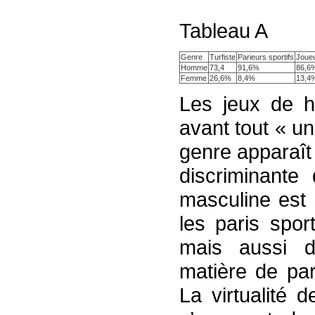
Tableau A
Genre
Turfiste
Parieurs sportifs
Joueu
Homme
73,4
91,6%
86,6
Femme
26,6%
8,4%
13,4
Les jeux de h
avant tout « u
genre apparaît
discriminante
masculine est
les paris spor
mais aussi 
matière de pa
La virtualité d