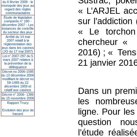
Sustrac, pok
du 6 février 2008 - le
monopole des jeux au
« L’ARJEL acc
regard des règles
communautaires
Étude de législation
sur l’addiction
comparée n° 180 -
décembre 2007 - Les
« Le torchon 
instances de contrôle
du secteur des jeux
Arrêté du 14 mai
chercheur « (
2007 relatif à la
réglementation des
jeux dans les casinos
2016) ; « Tensio
(JO du 17 mai 2007)
Loi n° 2007-297 du 5
21 janvier 2016
mars 2007 relative à
la prévention de la
délinquance
Décret no 2006-1595
du 13 décembre 2006
modifiant le décret no
59-1489 du 22
décembre 1959 et
Dans un premie
relatif aux casinos
Décret n° 2006- 1386
les nombreus
du 15 novembre 2006
Rapport Trucy
ligne. Pour les
Evolution des jeux de
hasard
question nou
l’étude réali