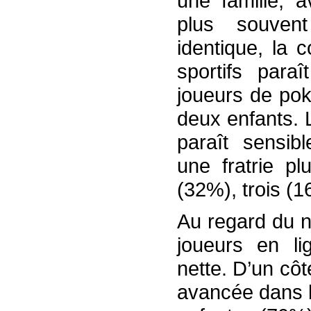
une famille, a
plus souven
identique, la 
sportifs para
joueurs de pok
deux enfants. L
paraît sensib
une fratrie p
(32%), trois (1
Au regard du n
joueurs en li
nette. D’un côt
avancée dans l