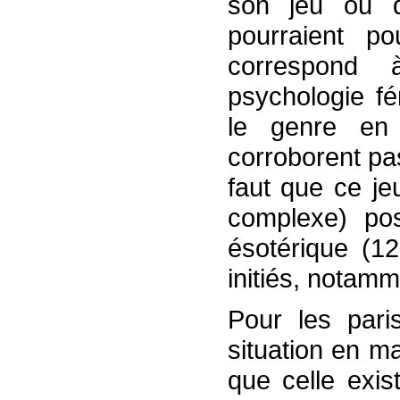
son jeu ou de
pourraient p
correspond 
psychologie fé
le genre en
corroborent pas
faut que ce je
complexe) po
ésotérique (12
initiés, notam
Pour les pari
situation en ma
que celle exis