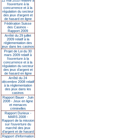
12 mai 2010 relative à
l’ouverture à la
concurrence et à la
régulation du secteur
des jeux d’argent et
de hasard en ligne
Fédération Suisse
des Casinos -
Rapport 2009
Arrêté du 29 juillet
2009 relatif à la
réglementation des
jeux dans les casinos
Projet de Loi du 30
mars 2009 relatif à
l’ouverture à la
concurrence et à la
régulation du secteur
des jeux d’argent et
de hasard en ligne
Arrêté du 24
décembre 2008 relatif
à la réglementation
des jeux dans les
casinos
Rapport Bauer - Juin
2008 - Jeux en ligne
et menaces
criminelles
Rapport Durieux -
MARS 2008 -
Rapport de la mission
sur l’ouverture du
marché des jeux
d’argent et de hasard
Rapport d'information