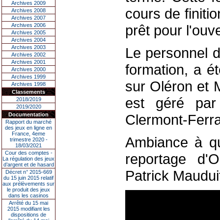
Archives 2009
cours de finiti
Archives 2008
Archives 2007
Archives 2006
prêt pour l'ouv
Archives 2005
Archives 2004
Archives 2003
Le personnel d
Archives 2002
Archives 2001
formation, a é
Archives 2000
Archives 1999
sur Oléron et 
Archives 1998
Classements
est géré par 
2018/2019
2019/2020
Documentation
Clermont-Ferr
Rapport du marché
des jeux en ligne en
France, 4eme
Ambiance à qu
trimestre 2020 -
18/03/2021
Cour des comptes -
reportage d'O
La régulation des jeux
d’argent et de hasard
Patrick Mauduit
Décret n° 2015-669
du 15 juin 2015 relatif
aux prélèvements sur
le produit des jeux
dans les casinos
Arrêté du 15 mai
2015 modifiant les
dispositions de