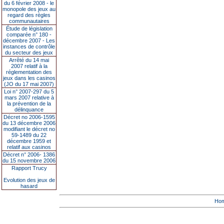
du 6 février 2008 - le
monopole des jeux au
regard des règles
communautaires
Étude de législation
comparée n° 180 -
décembre 2007 - Les
instances de contrôle
du secteur des jeux
Arrêté du 14 mai
2007 relatif à la
réglementation des
jeux dans les casinos
(JO du 17 mai 2007)
Loi n° 2007-297 du 5
mars 2007 relative à
la prévention de la
délinquance
Décret no 2006-1595
du 13 décembre 2006
modifiant le décret no
59-1489 du 22
décembre 1959 et
relatif aux casinos
Décret n° 2006- 1386
du 15 novembre 2006
Rapport Trucy
Evolution des jeux de
hasard
Ho