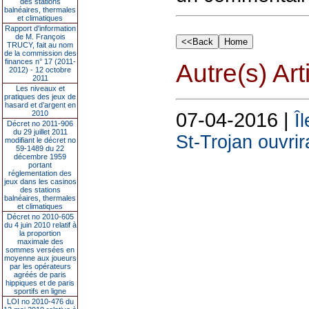
des stations
balnéaires, thermales
et climatiques
Rapport d'information
de M. François
TRUCY, fait au nom
de la commission des
finances n° 17 (2011-
Autre(s) Art
2012) - 12 octobre
2011
Les niveaux et
pratiques des jeux de
hasard et d’argent en
07-04-2016 |
2010
Î
Décret no 2011-906
du 29 juillet 2011
St-Trojan ouvrira
modifiant le décret no
59-1489 du 22
décembre 1959
portant
réglementation des
jeux dans les casinos
des stations
balnéaires, thermales
et climatiques
Décret no 2010-605
du 4 juin 2010 relatif à
la proportion
maximale des
sommes versées en
moyenne aux joueurs
par les opérateurs
agréés de paris
hippiques et de paris
sportifs en ligne
LOI no 2010-476 du