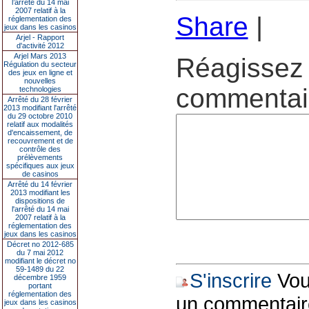
l’arrêté du 14 mai
2007 relatif à la
Share
|
réglementation des
jeux dans les casinos
Arjel - Rapport
d'activité 2012
Arjel Mars 2013
Réagissez 
Régulation du secteur
des jeux en ligne et
nouvelles
commentair
technologies
Arrêté du 28 février
2013 modifiant l'arrêté
du 29 octobre 2010
relatif aux modalités
d'encaissement, de
recouvrement et de
contrôle des
prélèvements
spécifiques aux jeux
de casinos
Arrêté du 14 février
2013 modifiant les
dispositions de
l'arrêté du 14 mai
2007 relatif à la
réglementation des
jeux dans les casinos
Décret no 2012-685
du 7 mai 2012
modifiant le décret no
59-1489 du 22
S'inscrire
Vous
décembre 1959
portant
réglementation des
un commentair
jeux dans les casinos