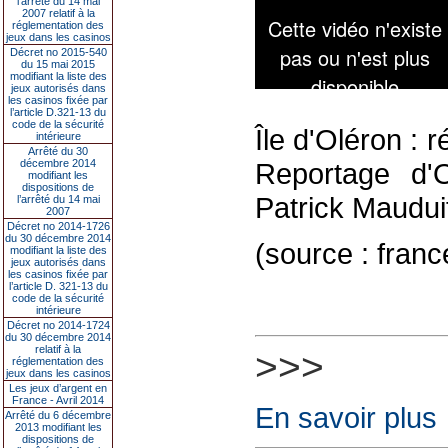
l’arrêté du 14 mai
2007 relatif à la
réglementation des
jeux dans les casinos
Décret no 2015-540
du 15 mai 2015
modifiant la liste des
jeux autorisés dans
les casinos fixée par
l’article D.321-13 du
code de la sécurité
Île d'Oléron : 
intérieure
Arrêté du 30
décembre 2014
Reportage d'O
modifiant les
dispositions de
Patrick Maudui
l’arrêté du 14 mai
2007
Décret no 2014-1726
du 30 décembre 2014
(source : franc
modifiant la liste des
jeux autorisés dans
les casinos fixée par
l’article D. 321-13 du
code de la sécurité
intérieure
Décret no 2014-1724
du 30 décembre 2014
relatif à la
>>>
réglementation des
jeux dans les casinos
Les jeux d’argent en
France - Avril 2014
En savoir plus
Arrêté du 6 décembre
2013 modifiant les
dispositions de