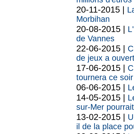
20-11-2015 |
L
Morbihan
20-08-2015 |
L
de Vannes
22-06-2015 |
C
de jeux a ouver
17-06-2015 |
C
tournera ce soir
06-06-2015 |
L
14-05-2015 |
L
sur-Mer pourrait
13-02-2015 |
U
il de la place p