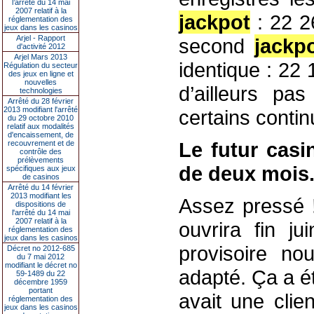
l’arrêté du 14 mai
2007 relatif à la
jackpot
: 22 2
réglementation des
jeux dans les casinos
Arjel - Rapport
second
jackp
d'activité 2012
Arjel Mars 2013
identique : 22
Régulation du secteur
des jeux en ligne et
nouvelles
d’ailleurs pa
technologies
Arrêté du 28 février
2013 modifiant l'arrêté
certains contin
du 29 octobre 2010
relatif aux modalités
d'encaissement, de
Le futur casi
recouvrement et de
contrôle des
prélèvements
de deux mois.
spécifiques aux jeux
de casinos
Arrêté du 14 février
2013 modifiant les
Assez pressé !
dispositions de
l'arrêté du 14 mai
2007 relatif à la
ouvrira fin ju
réglementation des
jeux dans les casinos
provisoire no
Décret no 2012-685
du 7 mai 2012
modifiant le décret no
adapté. Ça a ét
59-1489 du 22
décembre 1959
portant
avait une clie
réglementation des
jeux dans les casinos