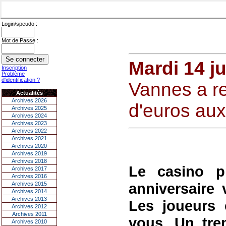
Login/speudo :
Mot de Passe :
Mardi 14 j
Inscription
Problème
d'identification ?
Vannes a re
Actualités
Archives 2026
d'euros aux
Archives 2025
Archives 2024
Archives 2023
Archives 2022
Archives 2021
Archives 2020
Archives 2019
Archives 2018
Le casino pr
Archives 2017
Archives 2016
anniversaire 
Archives 2015
Archives 2014
Archives 2013
Les joueurs 
Archives 2012
Archives 2011
vous. Un tre
Archives 2010