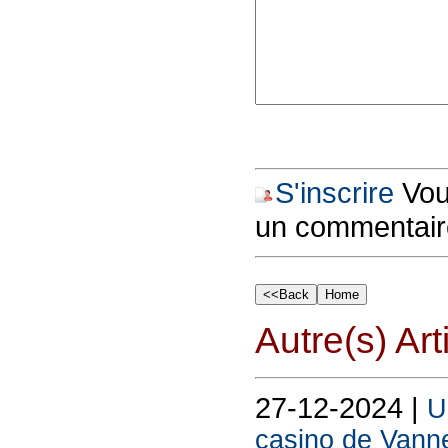
S'inscrire
Vous
un commentair
Autre(s) Art
27-12-2024 |
U
casino de Vann