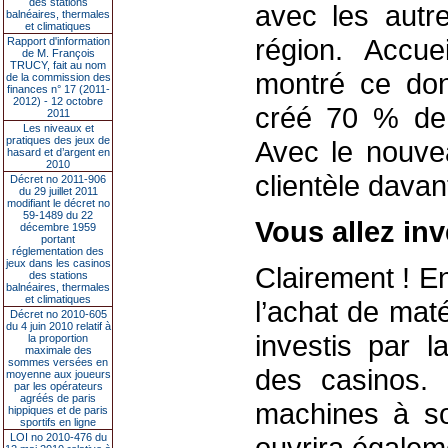
des stations
avec les autr
balnéaires, thermales
et climatiques
région. Accue
Rapport d'information
de M. François
TRUCY, fait au nom
montré ce don
de la commission des
finances n° 17 (2011-
2012) - 12 octobre
créé 70 % de 
2011
Les niveaux et
pratiques des jeux de
Avec le nouvea
hasard et d’argent en
2010
clientèle davan
Décret no 2011-906
du 29 juillet 2011
modifiant le décret no
59-1489 du 22
Vous allez inv
décembre 1959
portant
réglementation des
jeux dans les casinos
Clairement ! En
des stations
balnéaires, thermales
et climatiques
l’achat de maté
Décret no 2010-605
du 4 juin 2010 relatif à
investis par l
la proportion
maximale des
sommes versées en
des casinos. 
moyenne aux joueurs
par les opérateurs
agréés de paris
machines à so
hippiques et de paris
sportifs en ligne
LOI no 2010-476 du
ouvrira égalem