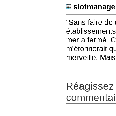
slotmanage
"Sans faire de
établissements".
mer a fermé. C
m'étonnerait q
merveille. Mais 
Réagissez 
commentair