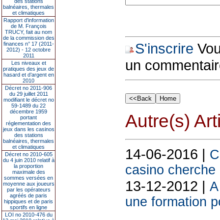
des stations
balnéaires, thermales
et climatiques
Rapport d'information
de M. François
TRUCY, fait au nom
de la commission des
S'inscrire
Vous
finances n° 17 (2011-
2012) - 12 octobre
2011
un commentair
Les niveaux et
pratiques des jeux de
hasard et d’argent en
2010
Décret no 2011-906
du 29 juillet 2011
modifiant le décret no
59-1489 du 22
décembre 1959
Autre(s) Art
portant
réglementation des
jeux dans les casinos
des stations
balnéaires, thermales
et climatiques
14-06-2016 |
C
Décret no 2010-605
du 4 juin 2010 relatif à
casino cherche
la proportion
maximale des
sommes versées en
13-12-2012 |
A
moyenne aux joueurs
par les opérateurs
agréés de paris
une formation p
hippiques et de paris
sportifs en ligne
LOI no 2010-476 du