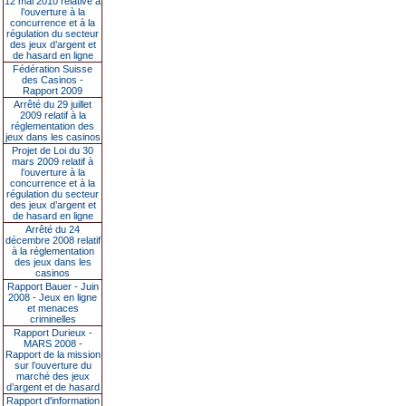
12 mai 2010 relative à
l’ouverture à la
concurrence et à la
régulation du secteur
des jeux d’argent et
de hasard en ligne
Fédération Suisse
des Casinos -
Rapport 2009
Arrêté du 29 juillet
2009 relatif à la
réglementation des
jeux dans les casinos
Projet de Loi du 30
mars 2009 relatif à
l’ouverture à la
concurrence et à la
régulation du secteur
des jeux d’argent et
de hasard en ligne
Arrêté du 24
décembre 2008 relatif
à la réglementation
des jeux dans les
casinos
Rapport Bauer - Juin
2008 - Jeux en ligne
et menaces
criminelles
Rapport Durieux -
MARS 2008 -
Rapport de la mission
sur l’ouverture du
marché des jeux
d’argent et de hasard
Rapport d'information