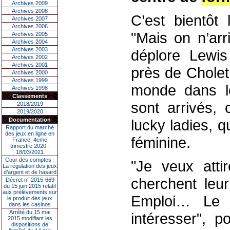
Archives 2009
Archives 2008
C’est bientôt 
Archives 2007
Archives 2006
"Mais on n’ar
Archives 2005
Archives 2004
Archives 2003
déplore Lewis
Archives 2002
Archives 2001
près de Cholet
Archives 2000
Archives 1999
monde dans l
Archives 1998
Classements
sont arrivés, 
2018/2019
2019/2020
Documentation
lucky ladies, q
Rapport du marché
des jeux en ligne en
féminine.
France, 4eme
trimestre 2020 -
18/03/2021
Cour des comptes -
"Je veux attir
La régulation des jeux
d’argent et de hasard
cherchent leur
Décret n° 2015-669
du 15 juin 2015 relatif
aux prélèvements sur
Emploi… Le
le produit des jeux
dans les casinos
Arrêté du 15 mai
intéresser", p
2015 modifiant les
dispositions de