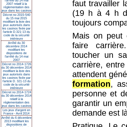
l’arrêté du 14 mai
faut travailler
2007 relatif à la
réglementation des
(19 h à 4 h d
jeux dans les casinos
Décret no 2015-540
du 15 mai 2015
toujours compat
modifiant la liste des
jeux autorisés dans
les casinos fixée par
l’article D.321-13 du
Mais on peu
code de la sécurité
intérieure
faire carrièr
Arrêté du 30
décembre 2014
modifiant les
toucher un sa
dispositions de
l’arrêté du 14 mai
2007
carrière, entr
Décret no 2014-1726
du 30 décembre 2014
modifiant la liste des
attendent géné
jeux autorisés dans
les casinos fixée par
formation
, as
l’article D. 321-13 du
code de la sécurité
intérieure
personne et d
Décret no 2014-1724
du 30 décembre 2014
relatif à la
garantir un emp
réglementation des
jeux dans les casinos
demande est là
Les jeux d’argent en
France - Avril 2014
Arrêté du 6 décembre
2013 modifiant les
Pratique. Le 
dispositions de