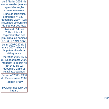
du 6 février 2008 - le
monopole des jeux au
regard des règles
communautaires
Étude de législation
comparée n° 180 -
décembre 2007 - Les
instances de contrôle
du secteur des jeux
Arrêté du 14 mai
2007 relatif à la
réglementation des
jeux dans les casinos
(JO du 17 mai 2007)
Loi n° 2007-297 du 5
mars 2007 relative à
la prévention de la
délinquance
Décret no 2006-1595
du 13 décembre 2006
modifiant le décret no
59-1489 du 22
décembre 1959 et
relatif aux casinos
Décret n° 2006- 1386
du 15 novembre 2006
Rapport Trucy
Evolution des jeux de
hasard
Ho